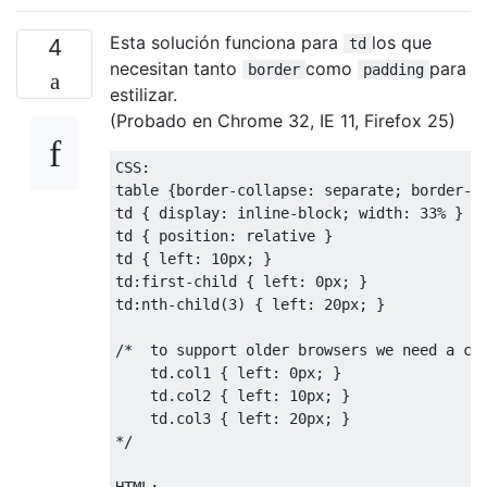
Esta solución funciona para
los que
4
td
necesitan tanto
como
para
border
padding
estilizar.
(Probado en Chrome 32, IE 11, Firefox 25)
CSS
:
table 
{
border
-
collapse
:
 separate
;
 border
-
s
td 
{
 display
:
inline
-
block
;
 width
:
33
%
}
td 
{
 position
:
 relative 
}
td 
{
 left
:
10px
;
}
td
:
first
-
child 
{
 left
:
0px
;
}
td
:
nth
-
child
(
3
)
{
 left
:
20px
;
}
/*  to support older browsers we need a cla
    td.col1 { left: 0px; }

    td.col2 { left: 10px; }

    td.col3 { left: 20px; }

*/
HTML
: