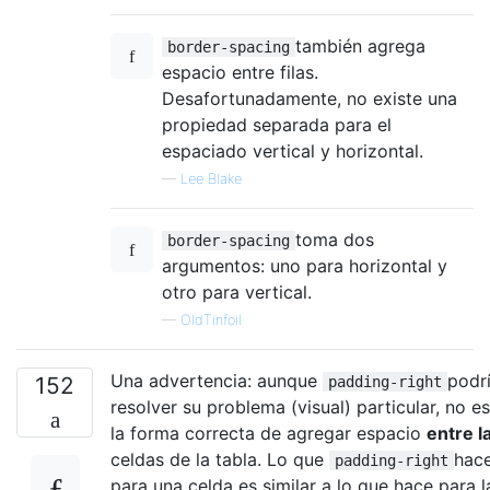
también agrega
border-spacing
espacio entre filas.
Desafortunadamente, no existe una
propiedad separada para el
espaciado vertical y horizontal.
—
Lee Blake
toma dos
border-spacing
argumentos: uno para horizontal y
otro para vertical.
—
OldTinfoil
Una advertencia: aunque
podr
152
padding-right
resolver su problema (visual) particular, no es
la forma correcta de agregar espacio
entre l
celdas de la tabla. Lo que
hac
padding-right
para una celda es similar a lo que hace para l