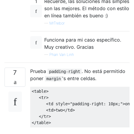
1
Recuerde, las soluciones más simples
son las mejores. El método con estilo
en línea también es bueno :)
—
MrTrebor
Funciona para mi caso específico.
Muy creativo. Gracias
—
Phan Van Linh
Prueba
. No está permitido
7
padding-right
poner
's entre celdas.
margin
<table>
<tr>
<td
style
=
"
padding-right
:
10px
;
"
>
one
<td>
two
</td>
</tr>
</table>