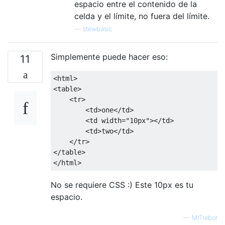
espacio entre el contenido de la
celda y el límite, no fuera del límite.
—
stewbasic
Simplemente puede hacer eso:
11
<html>
<table>
<tr>
<td>
one
</td>
<td
width
=
"10px"
></td>
<td>
two
</td>
</tr>
</table>
</html>
No se requiere CSS :) Este 10px es tu
espacio.
—
MrTrebor