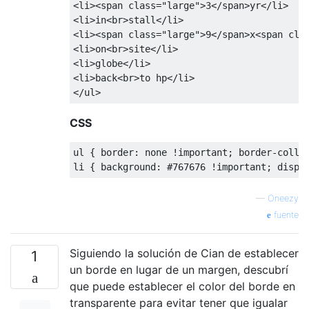
<li><span
class
=
"large"
>
3
</span>
yr
</li>
<li>
in
<br>
stall
</li>
<li><span
class
=
"large"
>
9
</span>
x
<span
cla
<li>
on
<br>
site
</li>
<li>
globe
</li>
<li>
back
<br>
to hp
</li>
</ul>
CSS
ul 
{
 border
:
 none 
!
important
;
 border
-
colla
li 
{
 background
:
#767676 !important; displ
—
Oneezy
fuente
Siguiendo la solución de Cian de establecer
1
un borde en lugar de un margen, descubrí
que puede establecer el color del borde en
transparente para evitar tener que igualar