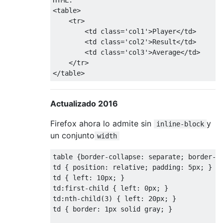
<table>
<tr>
<
td 
class
=
'col1'
>
Player
</
td
>
<
td 
class
=
'col2'
>
Result
</
td
>
<
td 
class
=
'col3'
>
Average
</
td
>
</
tr
>
</
table
>
Actualizado 2016
Firefox ahora lo admite sin
y
inline-block
un conjunto
width
table 
{
border-collapse
:
 separate
;
border-s
td 
{
position
:
 relative
;
padding
:
5px
;
}
td 
{
left
:
10px
;
}
td
:
first-child 
{
left
:
0px
;
}
td
:
nth-child
(
3
)
{
left
:
20px
;
}
td 
{
border
:
1px
 solid gray
;
}