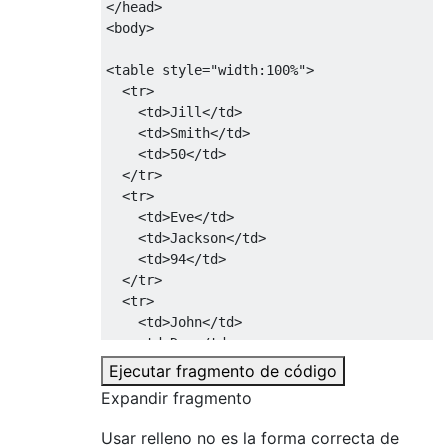
</head>
<body>
<table
style
=
"
width
:
100%
"
>
<tr>
<td>
Jill
</td>
<td>
Smith
</td>
<td>
50
</td>
</tr>
<tr>
<td>
Eve
</td>
<td>
Jackson
</td>
<td>
94
</td>
</tr>
<tr>
<td>
John
</td>
<td>
Doe
</td>
<td>
80
</td>
Ejecutar fragmento de código
</tr>
Expandir fragmento
</table>
Usar relleno no es la forma correcta de
</body>