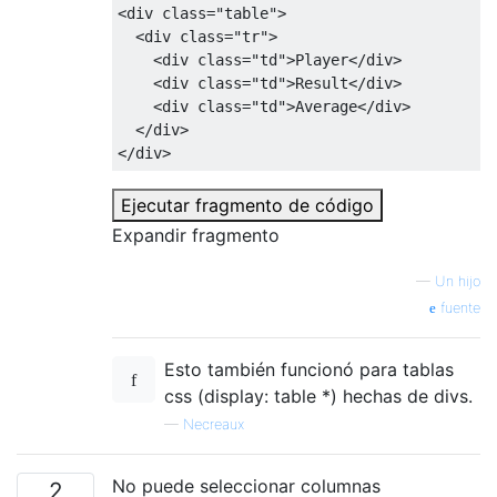
<div
class
=
"table"
>
<div
class
=
"tr"
>
<div
class
=
"td"
>
Player
</div>
<div
class
=
"td"
>
Result
</div>
<div
class
=
"td"
>
Average
</div>
</div>
</div>
Ejecutar fragmento de código
Expandir fragmento
—
Un hijo
fuente
Esto también funcionó para tablas
css (display: table *) hechas de divs.
—
Necreaux
No puede seleccionar columnas
2