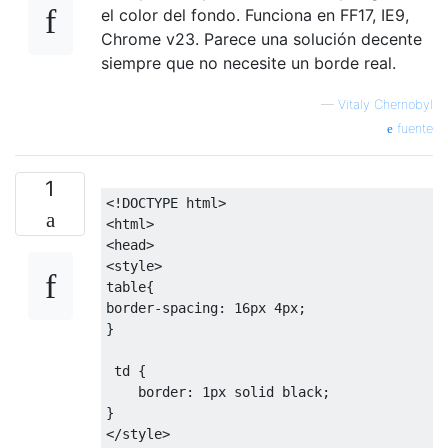
el color del fondo. Funciona en FF17, IE9,
Chrome v23. Parece una solución decente
siempre que no necesite un borde real.
—
Vitaly Chernobyl
fuente
1
<!DOCTYPE html>
<html>
<head>
<style>
table
{
border-spacing
:
16px
4px
;
}
 td 
{
border
:
1px
 solid black
;
}
</style>