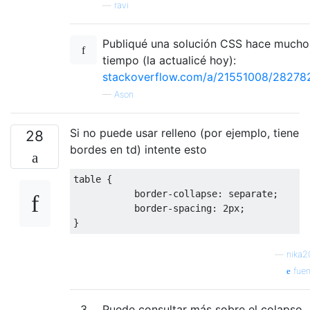
—
ravi
Publiqué una solución CSS hace mucho
tiempo (la actualicé hoy):
stackoverflow.com/a/21551008/28278
—
Ason
Si no puede usar relleno (por ejemplo, tiene
28
bordes en td) intente esto
table 
{
           border
-
collapse
:
 separate
;
           border
-
spacing
:
2px
;
}
—
nika2
fuen
3
Puede consultar más sobre el colapso