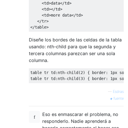
<td>
data
</td>
<td></td>
<td>
more data
</td>
</tr>
</table>
Diseñe los bordes de las celdas de la tabla
usando: nth-child para que la segunda y
tercera columnas parezcan ser una sola
columna.
table tr td
:
nth
-
child
(
2
)
{
 border
:
1px
 sol
table tr td
:
nth
-
child
(
3
)
{
 border
:
1px
 sol
—
Esdras
fuente
Eso es enmascarar el problema, no
responderlo. Nadie aprenderá a
hacerlo correctamente al hacer eso