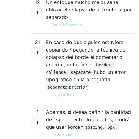
12
Un enfoque mucho mejor sería
utilizar el colapso de la frontera: por
separado
—
Gaurav Ramanan
21
En caso de que alguien estuviera
copiando / pegando la técnica de
colapso del borde el comentario
anterior, debería ser
border-
(hubo un error
collapse: separate
tipográfico en la ortografía
anterior)
separate
—
Tony DiNitto
1
Además, si desea definir la cantidad
de espacio entre los bordes, tendrá
que usar
border-spacing: 5px;
—
Sølve Tornøe