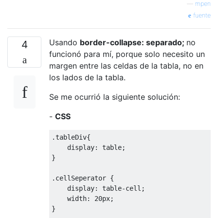
—
mpen
fuente
Usando
border-collapse: separado;
no
4
funcionó para mí, porque solo necesito un
margen entre las celdas de la tabla, no en
los lados de la tabla.
Se me ocurrió la siguiente solución:
-
CSS
.
tableDiv
{
    display
:
 table
;
}
.
cellSeperator 
{
    display
:
 table
-
cell
;
    width
:
20px
;
}