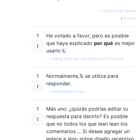
—
Muhammad Awais
fuente
1
He votado a favor, pero es posible
que haya explicado
por qué
es mejor
usarlo
%
—
Mawg dice que restablezca a Monica el
1
Normalmente,% se utiliza para
responder.
—
Muhammad Awais
1
Más uno: ¿quizás podrías editar tu
respuesta para decirlo? Es posible
que no todos los que lean lean los
comentarios ... Si desea agregar un
enlace a algo sobre diseño receptivo,