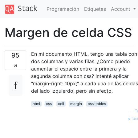
Programación
Etiquetas
Account
Margen de celda CSS
En mi documento HTML, tengo una tabla con
95
dos columnas y varias filas. ¿Cómo puedo
aumentar el espacio entre la primera y la
segunda columna con css? Intenté aplicar
"margin-right: 10px;" a cada una de las celdas
del lado izquierdo, pero sin efecto.
html
css
cell
margin
css-tables
—
T
fue