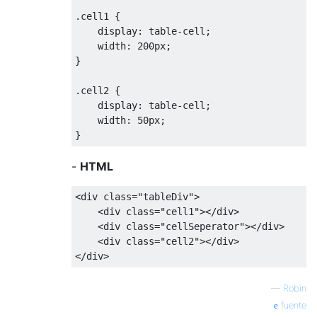
.
cell1 
{
    display
:
 table
-
cell
;
    width
:
200px
;
}
.
cell2 
{
    display
:
 table
-
cell
;
    width
:
50px
;
}
-
HTML
<div
class
=
"tableDiv"
>
<div
class
=
"cell1"
></div>
<div
class
=
"cellSeperator"
></div>
<div
class
=
"cell2"
></div>
</div>
—
Robin
fuente