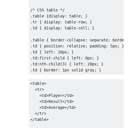
/* CSS table */
.
table 
{
display
:
 table
;
}
.
tr 
{
display
:
 table-row
;
}
.
td 
{
display
:
 table-cell
;
}
.
table 
{
border-collapse
:
 separate
;
border
.
td 
{
position
:
 relative
;
padding
:
5px
;
}
.
td 
{
left
:
10px
;
}
.
td
:
first-child 
{
left
:
0px
;
}
.
td
:
nth-child
(
3
)
{
left
:
20px
;
}
.
td 
{
border
:
1px
 solid gray
;
}
<table>
<tr>
<td>
Player
</td>
<td>
Result
</td>
<td>
Average
</td>
</tr>
</table>