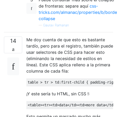
de fronteras: separe aquí
css-
tricks.com/almanac/properties/b/borde
collapse
—
Gaurav Ramanan
Me doy cuenta de que esto es bastante
14
tardío, pero para el registro, también puede
usar selectores de CSS para hacer esto
(eliminando la necesidad de estilos en
línea). Este CSS aplica relleno a la primera
columna de cada fila:
table 
>
 tr 
>
 td
:
first
-
child 
{
 padding
-
righ
¡Y este sería tu HTML, sin CSS !:
<table><tr><td>
data
</td><td>
more data
</td>
Esto permite un marcado mucho más