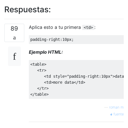
Respuestas:
Aplica esto a tu primera
:
89
<td>
padding
-
right
:
10px
;
Ejemplo HTML:
<table>
<tr>
<td
style
=
"
padding-right
:
10px
"
>
data
<
<td>
more data
</td>
</tr>
</table>
—
roman m
fuente