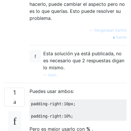
hacerlo, puede cambiar el aspecto pero no
</html>
es lo que querías. Esto puede resolver su
problema.
—
Sengottaian Karthik
fuente
Esta solución ya está publicada, no
es necesario que 2 respuestas digan
lo mismo.
—
Ason
Puedes usar ambos:
1
padding
-
right
:
10px
;
padding
-
right
:
10
%;
Pero es mejor usarlo con
%
.