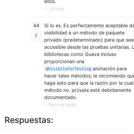
ellos.
—
JB Nizet
44
Sí lo es. Es perfectamente aceptable d
visibilidad a un método de paquete
privado (predeterminado) para que sea
accesible desde las pruebas unitarias. 
bibliotecas como Guava incluso
proporcionan una
anotación para
@VisibileForTesting
hacer tales métodos; le recomiendo qu
haga esto para que la razón por la cual
método no
esté debidamente
private
documentado.
—
Boris the Spider
Respuestas: