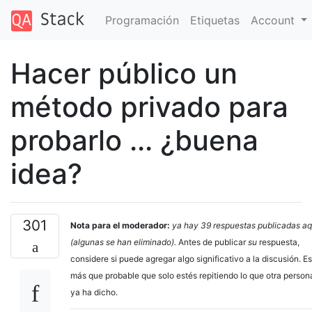
Programación
Etiquetas
Account
Hacer público un
método privado para
probarlo ... ¿buena
idea?
301
Nota para el moderador:
ya hay 39 respuestas publicadas aq
(algunas se han eliminado).
Antes de publicar
su
respuesta,
considere si puede agregar algo significativo a la discusión. Es
más que probable que solo estés repitiendo lo que otra person
ya ha dicho.