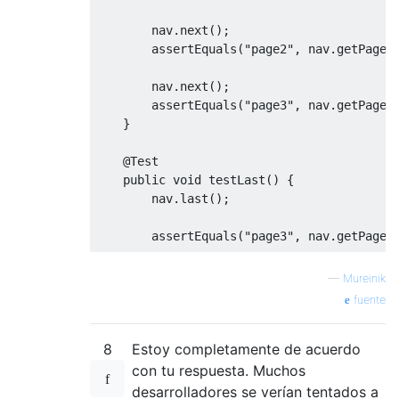
        nav
.
next
();
        assertEquals
(
"page2"
,
 nav
.
getPage
(
        nav
.
next
();
        assertEquals
(
"page3"
,
 nav
.
getPage
(
}
@Test
public
void
 testLast
()
{
        nav
.
last
();
        assertEquals
(
"page3"
,
 nav
.
getPage
(
        nav
.
previous
();
—
Mureinik
        assertEquals
(
"page2"
,
 nav
.
getPage
(
fuente
        nav
.
previous
();
8
Estoy completamente de acuerdo
        assertEquals
(
"page1"
,
 nav
.
getPage
(
}
con tu respuesta. Muchos
}
desarrolladores se verían tentados a