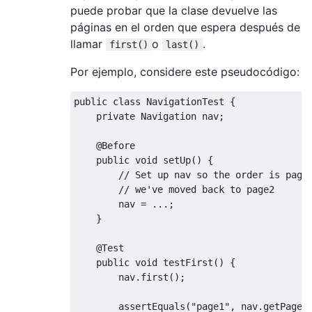
puede probar que la clase devuelve las
páginas en el orden que espera después de
llamar
o
.
first()
last()
Por ejemplo, considere este pseudocódigo:
public
class
NavigationTest
{
private
Navigation
 nav
;
@Before
public
void
 setUp
()
{
// Set up nav so the order is page
// we've moved back to page2
        nav 
=
...;
}
@Test
public
void
 testFirst
()
{
        nav
.
first
();
        assertEquals
(
"page1"
,
 nav
.
getPage
(