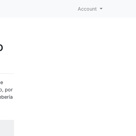
Account
o
ue
o, por
ebería