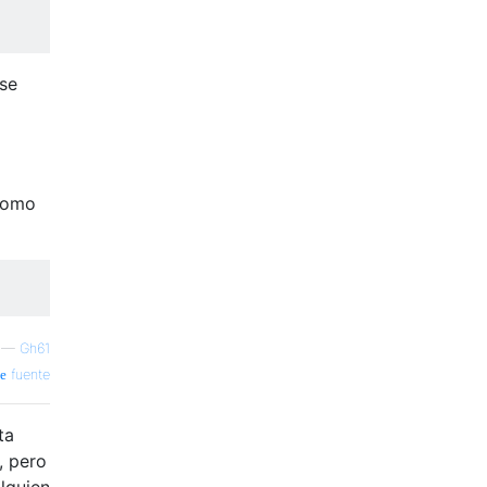
se
 como
—
Gh61
fuente
ta
, pero
alguien