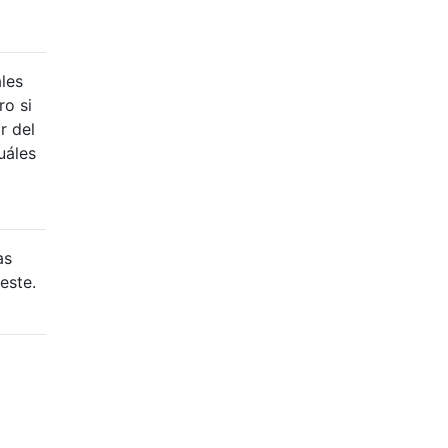
ales
ro si
r del
uáles
as
este.