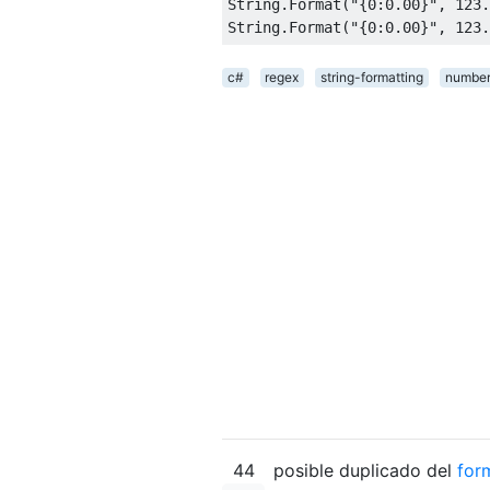
String
.
Format
(
"{0:0.00}"
,
123.
String
.
Format
(
"{0:0.00}"
,
123.
c#
regex
string-formatting
number
44
posible duplicado del
for