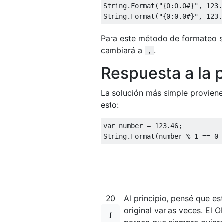
String
.
Format
(
"{0:0.0#}"
,
123.
String
.
Format
(
"{0:0.0#}"
,
123.
Para este método de formateo s
cambiará a
.
,
Respuesta a la p
La solución más simple provie
esto:
var
 number 
=
123.46
;
String
.
Format
(
number 
%
1
==
0
20
Al principio, pensé que es
original varias veces. El 
parece que siempre quiere 