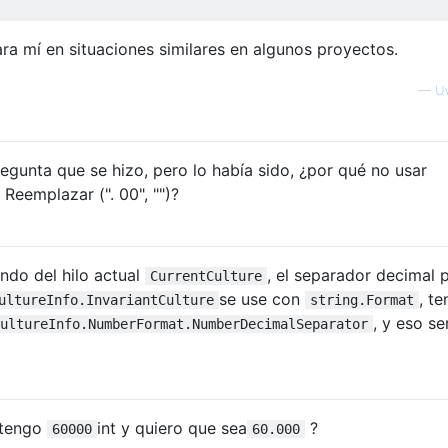
ra mí en situaciones similares en algunos proyectos.
—
U
regunta que se hizo, pero lo había sido, ¿por qué no usar
. Reemplazar (". 00", "")?
ndo del hilo actual
, el separador decimal 
CurrentCulture
se use con
, te
ultureInfo.InvariantCulture
string.Format
, y eso se
ultureInfo.NumberFormat.NumberDecimalSeparator
 tengo
int y quiero que sea
?
60000
60.000