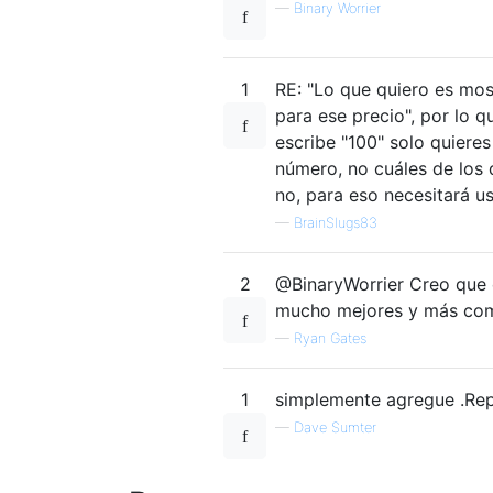
—
Binary Worrier
1
RE: "Lo que quiero es most
para ese precio", por lo q
escribe "100" solo quieres
número, no cuáles de los d
no, para eso necesitará u
—
BrainSlugs83
2
@BinaryWorrier Creo que 
mucho mejores y más comp
—
Ryan Gates
1
simplemente agregue .Repla
—
Dave Sumter