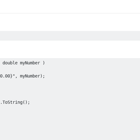
double
 myNumber 
)
0.00}"
,
 myNumber
);
.
ToString
();