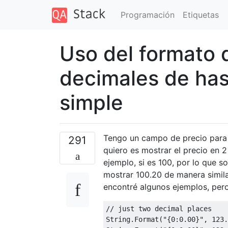
Programación
Etiquetas
Uso del formato 
decimales de has
simple
Tengo un campo de precio para 
291
quiero es mostrar el precio en 2
ejemplo, si es 100, por lo que s
mostrar 100.20 de manera simil
encontré algunos ejemplos, pero
// just two decimal places
String
.
Format
(
"{0:0.00}"
,
123.