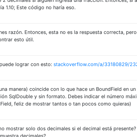
ía 1.10; Este código no haría eso.
enes razón. Entonces, esta no es la respuesta correcta, pero
trar esto útil.
 puede lograr con esto:
stackoverflow.com/a/33180829/23
lguna manera) coincide con lo que hace un BoundField en un
ción SqlDouble y sin formato. Debes indicar el número máx
Field, feliz de mostrar tantos o tan pocos como quieras)
ómo mostrar solo dos decimales si el decimal está presente?
o muestra decimales?