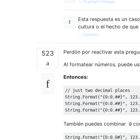
—
Prashant Pimpale
Esta respuesta es un caso
cultura o el hecho de que
—
bytedev
Perdón por reactivar esta pregu
523
Al formatear números, puede us
Entonces:
// just two decimal places
String
.
Format
(
"{0:0.##}"
,
123.
String
.
Format
(
"{0:0.##}"
,
123.
String
.
Format
(
"{0:0.##}"
,
123.
También puedes combinar
co
0
String
.
Format
(
"{0:0.0#}"
,
123.