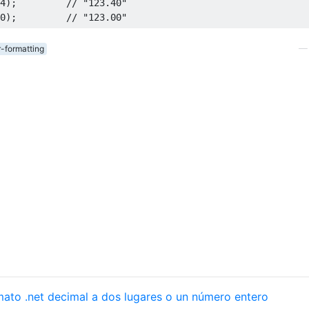
4
);
// "123.40"
0
);
// "123.00"
-formatting
mato .net decimal a dos lugares o un número entero