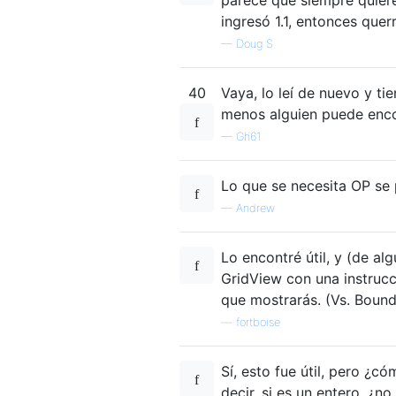
ingresó 1.1, entonces querr
—
Doug S
40
Vaya, lo leí de nuevo y ti
menos alguien puede encon
—
Gh61
Lo que se necesita OP se
—
Andrew
Lo encontré útil, y (de a
GridView con una instruc
que mostrarás. (Vs. Bound
—
fortboise
Sí, esto fue útil, pero ¿c
decir, si es un entero, ¿n