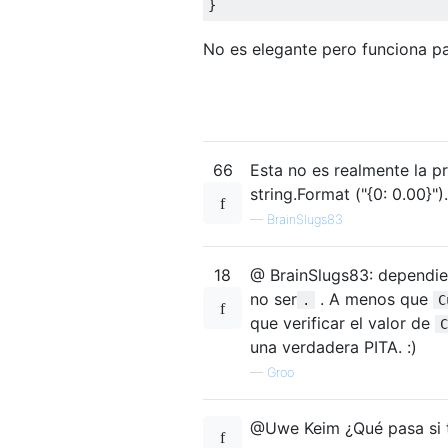
}
No es elegante pero funciona pa
66
Esta no es realmente la p
string.Format ("{0: 0.00}")
—
BrainSlugs83
18
@ BrainSlugs83: dependie
no ser
. A menos que
.
C
que verificar el valor de
C
una verdadera PITA. :)
—
Groo
@Uwe Keim ¿Qué pasa si