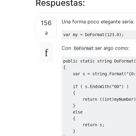
Respuestas:
Una forma poco elegante sería:
156
var
 my 
=
DoFormat
(
123.0
);
Con
ser algo como:
DoFormat
public
static
string
DoFormat
(
{
var
 s 
=
string
.
Format
(
"{0:
if
(
 s
.
EndsWith
(
"00"
)
)
{
return
((
int
)
myNumber
)
}
else
{
return
 s
;
}