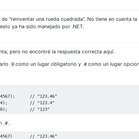
 de "reinventar una rueda cuadrada". No tiene en cuenta la
 esto ya ha sido manejado por .NET.
nta, pero no encontré la respuesta correcta aquí.
arlo
como un lugar obligatorio y
como un lugar opcion
0
#
4567
);
// "123.46"
4
);
// "123.4"
0
);
// "123"
n
.
#
4567
)
// "123.46"