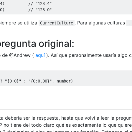
4
)
// "123.4"
0
)
// "123.0"
iempre se utiliza
. Para algunas culturas
CurrentCulture
.
regunta original:
ne de @Andrew (
aquí
). Así que personalmente usaría algo
?
"{0:0}"
:
"{0:0.00}"
,
 number
)
ta debería ser la respuesta, hasta que volví a leer la pregun
OP no tiene del todo claro qué es exactamente lo que quiere
2 decimales si alguien ingresa una fracción. Entonces, si 