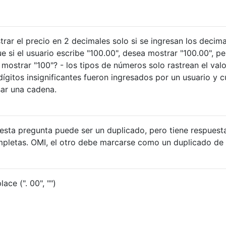
rar el precio en 2 decimales solo si se ingresan los decim
ue si el usuario escribe "100.00", desea mostrar "100.00", pe
 mostrar "100"? - los tipos de números solo rastrean el valo
ígitos insignificantes fueron ingresados ​​por un usuario y c
sar una cadena.
esta pregunta puede ser un duplicado, pero tiene respuest
letas. OMI, el otro debe marcarse como un duplicado de 
ce (". 00", "")