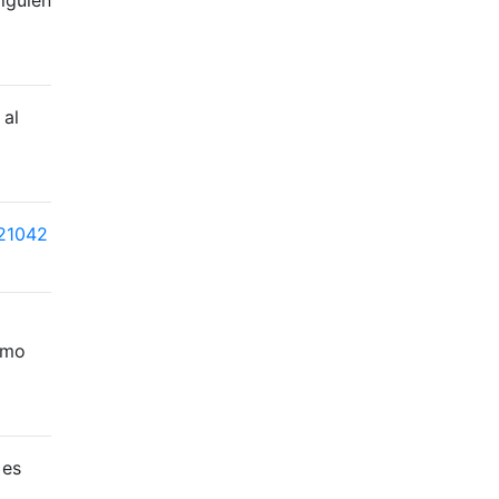
 al
21042
imo
 es