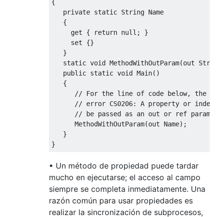
{
private
static
String
Name
{
get
{
return
null
;
}
set
{}
}
static
void
MethodWithOutParam
(
out
Stri
public
static
void
Main
()
{
// For the line of code below, the C
// error CS0206: A property or index
// be passed as an out or ref parame
MethodWithOutParam
(
out
Name
);
}
}
• Un método de propiedad puede tardar
mucho en ejecutarse; el acceso al campo
siempre se completa inmediatamente. Una
razón común para usar propiedades es
realizar la sincronización de subprocesos,