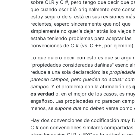
sobre CLR y C #, pero tengo que decir que p
que cuando escribió originalmente este conse
estoy seguro de si está en sus revisiones más
recientes, espero sinceramente que no) que
simplemente no quería dejar atrás los viejos 
estaba teniendo problemas para aceptar las
convenciones de C # (vs. C ++, por ejemplo).
Lo que quiero decir con esto es que su argu
"propiedades consideradas dañinas" esencial
reduce a una sola declaración: las
propiedad
parecen campos, pero pueden no actuar co
campos.
Y el problema con la afirmación es
q
es verdad
o, en el mejor de los casos, es mu
engañoso. Las propiedades
no
parecen campo
menos, se
supone que
no
deben
verse como 
Hay dos convenciones de codificación
muy
f
C # con convenciones similares compartidas
otros lenguajes CLR, y FXCop le gritará si no 