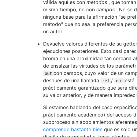
válida aquí es con
métodos
, que toman 
mismo tiempo, no con
campos
. No se 
ninguna base para la afirmación "se pref
método" que no sea la preferencia pers
un autor.
Devuelve valores diferentes de su gette
ejecuciones posteriores. Esto casi pare
broma en una proximidad tan cercana a
de ensalzar las virtudes de los parámet
con campos, cuyo valor de un cam
out
después de una llamada
/
está
ref
out
prácticamente garantizado que será dif
su valor anterior, y de manera impredeci
Si estamos hablando del caso específico
prácticamente académico) del acceso d
subproceso sin acoplamientos aferentes
comprende bastante bien
que es solo u
diseño de propiedad el tener efectos