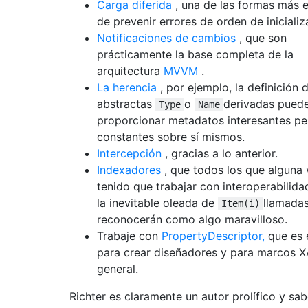
Carga diferida
, una de las formas más e
de prevenir errores de orden de inicializ
Notificaciones de cambios
, que son
prácticamente la base completa de la
arquitectura
MVVM
.
La herencia
, por ejemplo, la definición 
abstractas
o
derivadas pued
Type
Name
proporcionar metadatos interesantes pe
constantes sobre sí mismos.
Intercepción
, gracias a lo anterior.
Indexadores
, que todos los que alguna
tenido que trabajar con interoperabilid
la inevitable oleada de
llamada
Item(i)
reconocerán como algo maravilloso.
Trabaje con
PropertyDescriptor,
que es 
para crear diseñadores y para marcos 
general.
Richter es claramente un autor prolífico y s