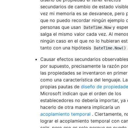
secundarios de cambio de estado visible,
vez mi memoria es se desvanece, pero 
que no puedo recordar ningún ejemplo 
personas que usan
y espe
DateTime.Now
salga el mismo valor cada vez. Al meno
ningún caso en el que no lo hubieran e
tanto con una hipótesis
DateTime.Now()
Causar efectos secundarios observables
por supuesto, precisamente la razón por
las propiedades se inventaron en primer
como una característica del lenguaje. La
propias pautas de
diseño de propiedade
Microsoft indican que el orden de los
establecedores no debería importar, ya
hacerlo de otra manera implicaría un
acoplamiento temporal
. Ciertamente, n
lograr el acoplamiento temporal con c
solo, pero eso es solo porque no puede