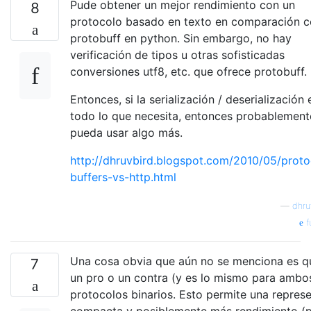
Pude obtener un mejor rendimiento con un
8
protocolo basado en texto en comparación 
protobuff en python. Sin embargo, no hay
verificación de tipos u otras sofisticadas
conversiones utf8, etc. que ofrece protobuff.
Entonces, si la serialización / deserialización 
todo lo que necesita, entonces probablement
pueda usar algo más.
http://dhruvbird.blogspot.com/2010/05/proto
buffers-vs-http.html
—
dhru
f
Una cosa obvia que aún no se menciona es q
7
un pro o un contra (y es lo mismo para ambo
protocolos binarios. Esto permite una repres
compacta y posiblemente más rendimiento (p