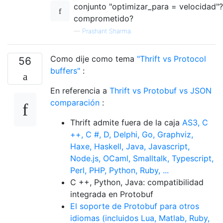
conjunto "optimizar_para = velocidad"?
comprometido?
—
Prashant Sharma
Como dije como tema
"Thrift vs Protocol
56
buffers"
:
En referencia a
Thrift vs Protobuf vs JSON
comparación
:
Thrift admite fuera de la caja
AS3, C
++, C #, D, Delphi, Go, Graphviz,
Haxe, Haskell, Java, Javascript,
Node.js, OCaml, Smalltalk, Typescript,
Perl, PHP, Python, Ruby, ...
C ++, Python, Java: compatibilidad
integrada en Protobuf
El soporte de Protobuf para otros
idiomas (incluidos Lua, Matlab, Ruby,