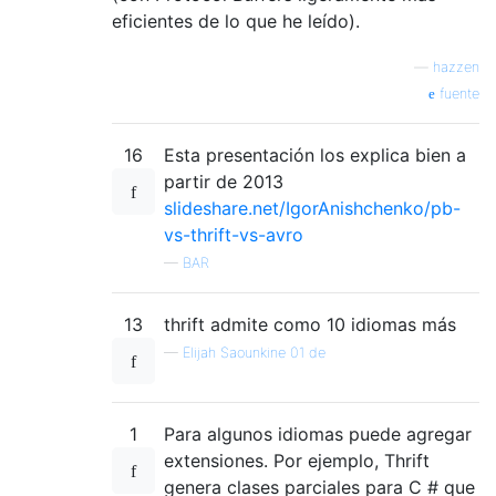
eficientes de lo que he leído).
—
hazzen
fuente
16
Esta presentación los explica bien a
partir de 2013
slideshare.net/IgorAnishchenko/pb-
vs-thrift-vs-avro
—
BAR
13
thrift admite como 10 idiomas más
—
Elijah Saounkine 01 de
1
Para algunos idiomas puede agregar
extensiones. Por ejemplo, Thrift
genera clases parciales para C # que