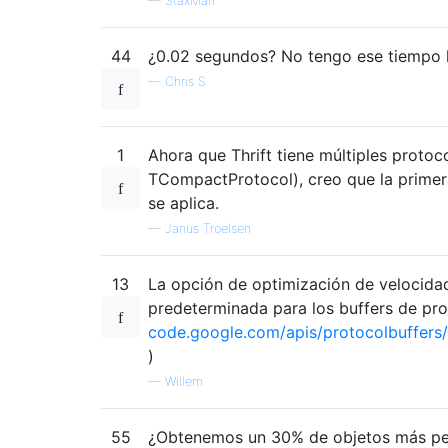
—
StaxMan
44
¿0.02 segundos? No tengo ese tiempo l
—
Chris S
1
Ahora que Thrift tiene múltiples protoco
TCompactProtocol), creo que la primer
se aplica.
—
Janus Troelsen
13
La opción de optimización de velocidad
predeterminada para los buffers de pro
code.google.com/apis/protocolbuffers
)
—
Willem
55
¿Obtenemos un 30% de objetos más pe