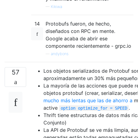
—
Kikiwa
14
Protobufs fueron, de hecho,
diseñados con RPC en mente.
Google acaba de abrir ese
componente recientemente - grpc.io
—
andybons
Los objetos serializados de Protobuf so
57
aproximadamente un 30% más pequeños 
La mayoría de las acciones que puede re
objetos protobuf (crear, serializar, deser
mucho más lentas que las de ahorro a
m
active
.
option optimize_for = SPEED
Thrift tiene estructuras de datos más ri
Conjunto)
La API de Protobuf se ve más limpia, au
generadas están todas empaquetadas c