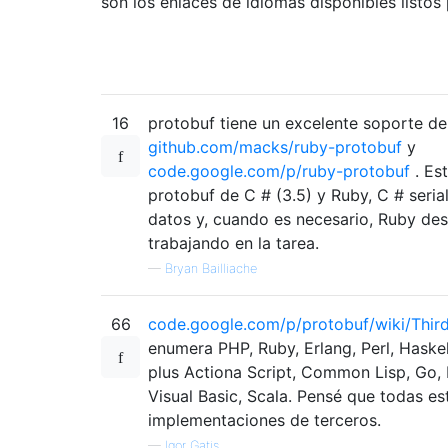
son los enlaces de idiomas disponibles listos 
16
protobuf tiene un excelente soporte de
github.com/macks/ruby-protobuf
y
code.google.com/p/ruby-protobuf
. Es
protobuf de C # (3.5) y Ruby, C # seria
datos y, cuando es necesario, Ruby des
trabajando en la tarea.
—
Bryan Bailliache
66
code.google.com/p/protobuf/wiki/Thi
enumera PHP, Ruby, Erlang, Perl, Haske
plus Actiona Script, Common Lisp, Go, 
Visual Basic, Scala. Pensé que todas es
implementaciones de terceros.
—
Igor Gatis