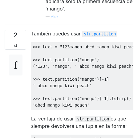
aplicará solo la primera secuencia de
'mango'.
—
Alex
También puedes usar
:
2
str.partition
>>>
 text 
=
"123mango abcd mango kiwi peach
>>>
 text
.
partition
(
"mango"
)
(
'123'
,
'mango'
,
' abcd mango kiwi peach'
)
>>>
 text
.
partition
(
"mango"
)[-
1
]
' abcd mango kiwi peach'
>>>
 text
.
partition
(
"mango"
)[-
1
].
lstrip
()
'abcd mango kiwi peach'
La ventaja de usar
es que
str.partition
siempre devolverá una tupla en la forma: