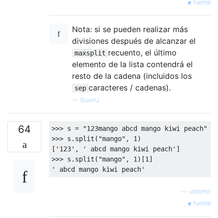
fuente
Nota: si se pueden realizar más
divisiones después de alcanzar el
recuento, el último
maxsplit
elemento de la lista contendrá el
resto de la cadena (incluidos los
caracteres / cadenas).
sep
—
BuvinJ
64
>>>
 s 
=
"123mango abcd mango kiwi peach"
>>>
 s
.
split
(
"mango"
,
1
)
[
'123'
,
' abcd mango kiwi peach'
]
>>>
 s
.
split
(
"mango"
,
1
)[
1
]
' abcd mango kiwi peach'
—
utdemir
fuente