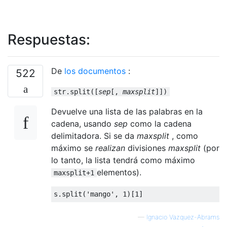
Respuestas:
De
los documentos
:
522
str.split([
sep
[,
maxsplit
]])
Devuelve una lista de las palabras en la
cadena, usando
sep
como la cadena
delimitadora. Si se da
maxsplit
, como
máximo se
realizan
divisiones
maxsplit
(por
lo tanto, la lista tendrá como máximo
elementos).
maxsplit+1
s
.
split
(
'mango'
,
1
)[
1
]
—
Ignacio Vazquez-Abrams