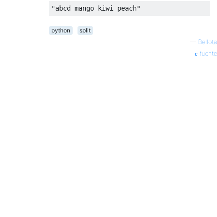
"abcd mango kiwi peach"
python
split
—
Bellota
fuente