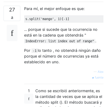
Para mí, el mejor enfoque es que:
27
s
.
split
(
'mango'
,
1
)[-
1
]
... porque si sucede que la ocurrencia no
está en la cadena que obtendrás "
.
IndexError: list index out of range"
Por
lo tanto , no obtendrá ningún daño
-1
porque el número de ocurrencias ya está
establecido en uno.
—
Alex
fuente
1
Como se escribió anteriormente, es
la cantidad de veces que se aplica el
método split (). El método buscará y