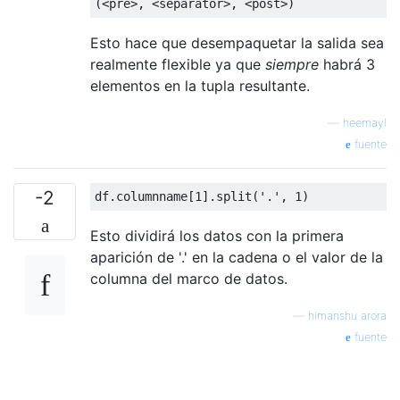
(<
pre
>,
<
separator
>,
<
post
>)
Esto hace que desempaquetar la salida sea
realmente flexible ya que
siempre
habrá 3
elementos en la tupla resultante.
—
heemayl
fuente
-2
df
.
columnname
[
1
].
split
(
'.'
,
1
)
Esto dividirá los datos con la primera
aparición de '.' en la cadena o el valor de la
columna del marco de datos.
—
himanshu arora
fuente