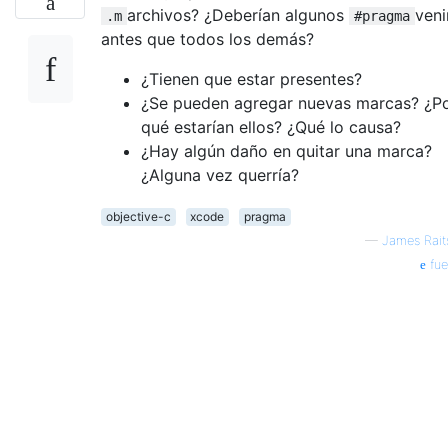
archivos? ¿Deberían algunos
veni
.m
#pragma
antes que todos los demás?
¿Tienen que estar presentes?
¿Se pueden agregar nuevas marcas? ¿P
qué estarían ellos? ¿Qué lo causa?
¿Hay algún daño en quitar una marca?
¿Alguna vez querría?
objective-c
xcode
pragma
—
James Rait
fue