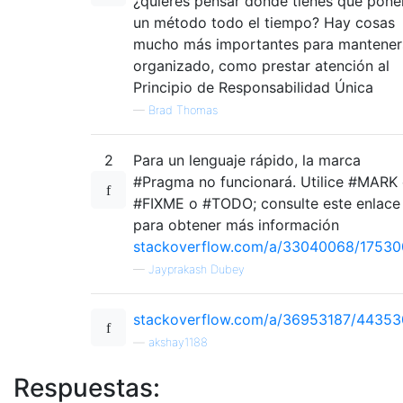
¿quieres pensar dónde tienes que pone
un método todo el tiempo? Hay cosas
mucho más importantes para mantener
organizado, como prestar atención al
Principio de Responsabilidad Única
—
Brad Thomas
2
Para un lenguaje rápido, la marca
#Pragma no funcionará. Utilice #MARK
#FIXME o #TODO; consulte este enlace
para obtener más información
stackoverflow.com/a/33040068/1753
—
Jayprakash Dubey
stackoverflow.com/a/36953187/44353
—
akshay1188
Respuestas: