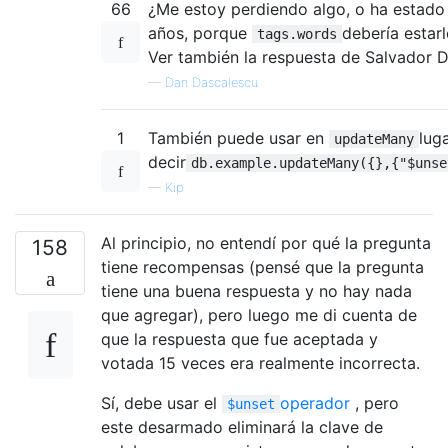
66
¿Me estoy perdiendo algo, o ha estado
años, porque
debería estar
tags.words
Ver también la respuesta de Salvador Da
—
Dan Dascalescu
1
También puede usar en
lug
updateMany
decir
db.example.updateMany({},{"$unse
—
Kip
Al principio, no entendí por qué la pregunta
158
tiene recompensas (pensé que la pregunta
tiene una buena respuesta y no hay nada
que agregar), pero luego me di cuenta de
que la respuesta que fue aceptada y
votada 15 veces era realmente incorrecta.
Sí, debe usar el
operador
, pero
$unset
este desarmado eliminará la clave de