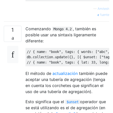
—
Amitesh
fuente
Comenzando
, también es
1
Mongo 4.2
posible usar una sintaxis ligeramente
diferente:
// { name: "book", tags: { words: ["abc", 
db
.
collection
.
update
({},
[{
 $unset
:
[
"tags
// { name: "book", tags: { lat: 33, long: 
El método de
actualización
también puede
aceptar una tubería de agregación (tenga
en cuenta los corchetes que significan el
uso de una tubería de agregación).
Esto significa que el
operador que
$unset
se está utilizando es el de agregación (en