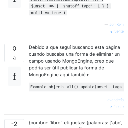
'$unset' => { 'shutoff_type': 1 } },
:multi => true )
—
Jon Kern
fuente
Debido a que seguí buscando esta página
0
cuando buscaba una forma de eliminar un
campo usando MongoEngine, creo que
podría ser útil publicar la forma de
MongoEngine aquí también:
Example
.
objects
.
all
().
update
(
unset__tags__
—
Lavandería
fuente
{nombre: 'libro', etiquetas: {palabras: ['abc',
-2