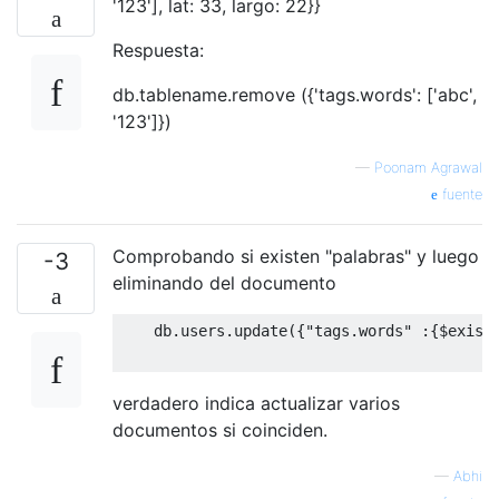
'123'], lat: 33, largo: 22}}
Respuesta:
db.tablename.remove ({'tags.words': ['abc',
'123']})
—
Poonam Agrawal
fuente
Comprobando si existen "palabras" y luego
-3
eliminando del documento
    db
.
users
.
update
({
"tags.words"
:{
$exist
verdadero indica actualizar varios
documentos si coinciden.
—
Abhi