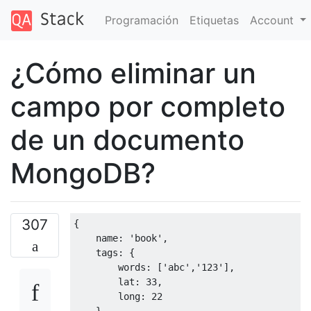
Programación
Etiquetas
Account
¿Cómo eliminar un
campo por completo
de un documento
MongoDB?
307
{
    name
:
'book'
,
    tags
:
{
        words
:
[
'abc'
,
'123'
],
        lat
:
33
,
long
:
22
}