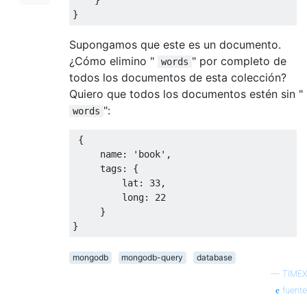
}
Supongamos que este es un documento.
¿Cómo elimino "
" por completo de
words
todos los documentos de esta colección?
Quiero que todos los documentos estén sin "
":
words
{
     name
:
'book'
,
     tags
:
{
         lat
:
33
,
long
:
22
}
}
mongodb
mongodb-query
database
—
TIMEX
fuente