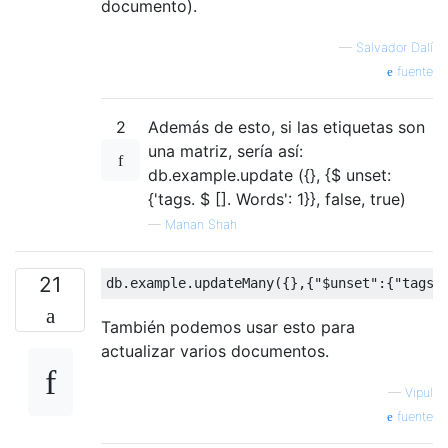
documento).
—
Salvador Dalí
fuente
2
Además de esto, si las etiquetas son
una matriz, sería así:
db.example.update ({}, {$ unset:
{'tags. $ []. Words': 1}}, false, true)
—
Manan Shah
21
db
.
example
.
updateMany
({},{
"$unset"
:{
"tags.
También podemos usar esto para
actualizar varios documentos.
—
Vipul
fuente