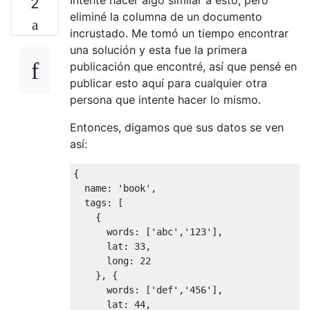
2
eliminé la columna de un documento
incrustado. Me tomó un tiempo encontrar
una solución y esta fue la primera
publicación que encontré, así que pensé en
publicar esto aquí para cualquier otra
persona que intente hacer lo mismo.
Entonces, digamos que sus datos se ven
así:
{
  name
:
'book'
,
  tags
:
[
{
      words
:
[
'abc'
,
'123'
],
      lat
:
33
,
long
:
22
},
{
      words
:
[
'def'
,
'456'
],
      lat
:
44
,