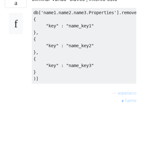
db
[
'name1.name2.name3.Properties'
].
remove
(
{
"key"
:
"name_key1"
},
{
"key"
:
"name_key2"
},
{
"key"
:
"name_key3"
}
)]
—
aspadacio
fuente