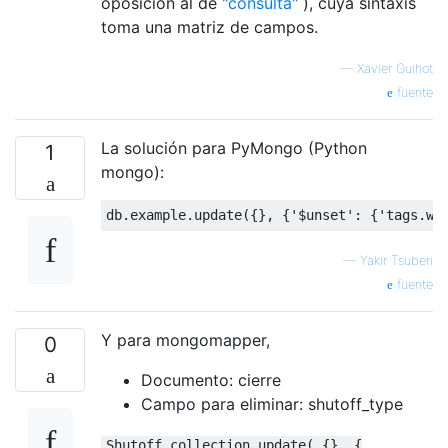
oposición al de
"consulta"
), cuya sintaxis
toma una matriz de campos.
—
Xavier Guihot
fuente
La solución para PyMongo (Python
1
mongo):
db
.
example
.
update
({},
{
'$unset'
:
{
'tags.wo
—
Yakir Tsuberi
fuente
Y para mongomapper,
0
Documento: cierre
Campo para eliminar: shutoff_type
Shutoff.collection.update( {}, {