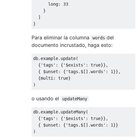
long
:
33
}
]
}
Para eliminar la columna
del
words
documento incrustado, haga esto:
db
.
example
.
update
(
{
'tags'
:
{
'$exists'
:
true
}},
{
 $unset
:
{
'tags.$[].words'
:
1
}},
{
multi
:
true
}
)
o usando el
updateMany
db
.
example
.
updateMany
(
{
'tags'
:
{
'$exists'
:
true
}},
{
 $unset
:
{
'tags.$[].words'
:
1
}}
)