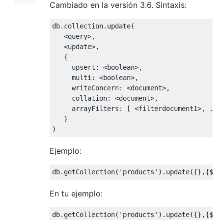
Cambiado en la versión 3.6. Sintaxis:
db
.
collection
.
update
(
<
query
>,
<
update
>,
{
     upsert
:
<
boolean
>,
     multi
:
<
boolean
>,
     writeConcern
:
<
document
>,
     collation
:
<
document
>,
     arrayFilters
:
[
<
filterdocument1
>,
..
}
)
Ejemplo:
db
.
getCollection
(
'products'
).
update
({},{
$u
En tu ejemplo:
db
.
getCollection
(
'products'
).
update
({},{
$u