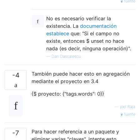
fuente
No es necesario verificar la
existencia. La
documentación
establece
que: "Si el campo no
existe, entonces $ unset no hace
nada (es decir, ninguna operación)".
—
Dan Dascalescu
También puede hacer esto en agregación
-4
mediante el proyecto en 3.4
{$ proyecto: {"tags.words": 0}}
—
joel Raja
fuente
Para hacer referencia a un paquete y
-7
eliminar varias "claves", intente esto