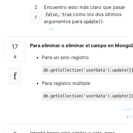
2
Encuentro esto más claro que pasar
como los dos últimos
false, true
argumentos para
update()
—
Kip
Para eliminar o eliminar el campo en Mong
17
Para un solo registro
db
.
getCollection
(
'userData'
).
update
({
Para registro múltiple
db
.
getCollection
(
'userData'
).
update
({
—
Patel 
fu
Intenté hacer algo similar a esto, pero