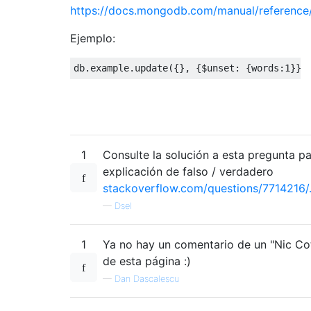
https://docs.mongodb.com/manual/reference/
Ejemplo:
db
.
example
.
update
({},
{
$unset
:
{
words
:
1
}}
1
Consulte la solución a esta pregunta p
explicación de falso / verdadero
stackoverflow.com/questions/7714216
—
Dsel
1
Ya no hay un comentario de un "Nic Cot
de esta página :)
—
Dan Dascalescu