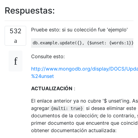
Respuestas:
Pruebe esto: si su colección fue 'ejemplo'
532
db
.
example
.
update
({},
{
$unset
:
{
words
:
1
}},
Consulte esto:
http://www.mongodb.org/display/DOCS/Upda
%24unset
ACTUALIZACIÓN
:
El enlace anterior ya no cubre '$ unset'ing. 
agregar
si desea eliminar est
{multi: true}
documentos de la colección; de lo contrario, s
primer documento que encuentre que coincida
obtener documentación actualizada: