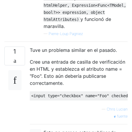
htmlHelper, Expression<Func<TModel,
bool?>> expression, object
y funcionó de
htmlAttributes)
maravilla.
—
Pierre-Loup Pagniez
Tuve un problema similar en el pasado.
1
Cree una entrada de casilla de verificación
en HTML y establezca el atributo name =
"Foo". Esto aún debería publicarse
correctamente.
<
input type
=
"checkbox"
 name
=
"Foo"
checked
=
—
Chris Lucian
fuente