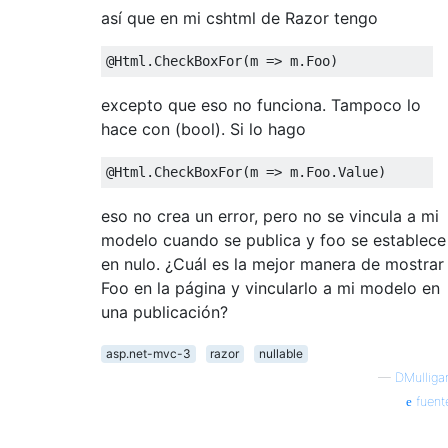
así que en mi cshtml de Razor tengo
@Html
.
CheckBoxFor
(
m 
=>
 m
.
Foo
)
excepto que eso no funciona. Tampoco lo
hace con (bool). Si lo hago
@Html
.
CheckBoxFor
(
m 
=>
 m
.
Foo
.
Value
)
eso no crea un error, pero no se vincula a mi
modelo cuando se publica y foo se establece
en nulo. ¿Cuál es la mejor manera de mostrar
Foo en la página y vincularlo a mi modelo en
una publicación?
asp.net-mvc-3
razor
nullable
—
DMulliga
fuent