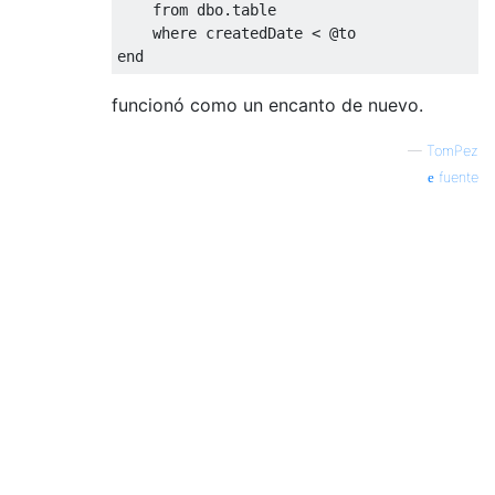
from
 dbo
.
table
where
 createdDate 
<
@
to
end
funcionó como un encanto de nuevo.
—
TomPez
fuente