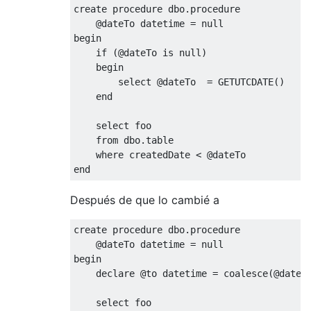
create
procedure
 dbo
.
procedure
@
dateTo datetime 
=
null
begin
if
(@
dateTo 
is
null
)
begin
select
@
dateTo  
=
 GETUTCDATE
()
end
select
 foo

from
 dbo
.
table
where
 createdDate 
<
@
end
Después de que lo cambié a
create
procedure
 dbo
.
procedure
@
dateTo datetime 
=
null
begin
declare
@
to
 datetime 
=
coalesce
(@
dateT
select
 foo
