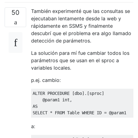
También experimenté que las consultas se
50
ejecutaban lentamente desde la web y
rápidamente en SSMS y finalmente
descubrí que el problema era algo llamado
detección de parámetros.
La solución para mí fue cambiar todos los
parámetros que se usan en el sproc a
variables locales.
p.ej. cambio:
ALTER
PROCEDURE
[
dbo
].[
sproc
]
@
param1 int
,
AS
SELECT
*
FROM
Table
WHERE
 ID 
=
@
param1 
a: