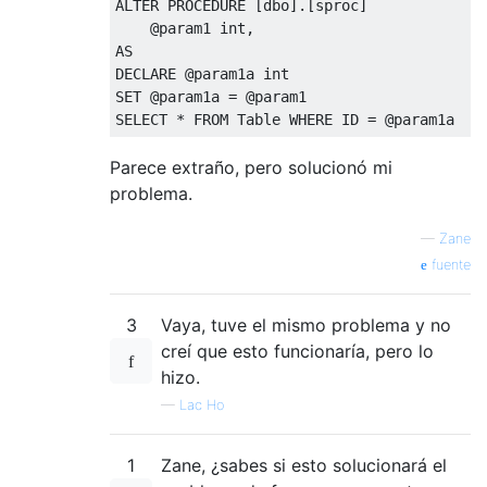
ALTER
PROCEDURE
[
dbo
].[
sproc
]
@
param1 int
,
AS
DECLARE
@
SET
@
param1a 
=
@
SELECT
*
FROM
Table
WHERE
 ID 
=
@
param1a
Parece extraño, pero solucionó mi
problema.
—
Zane
fuente
3
Vaya, tuve el mismo problema y no
creí que esto funcionaría, pero lo
hizo.
—
Lac Ho
1
Zane, ¿sabes si esto solucionará el