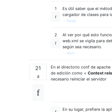
1
Es útil saber que el métod
cargador de clases para l
—
Rondo
2
Al ver por qué esto funci
web.xml se vigila para de
según sea necesario.
—
Kevin
En el directorio conf de apache
21
de edición como <
Context relo
necesario reiniciar el servidor
En su lugar, prefiere la a