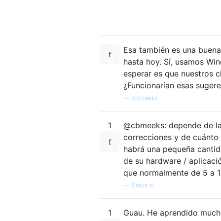
Esa también es una buena 
hasta hoy. Sí, usamos Wi
esperar es que nuestros c
¿Funcionarían esas sugere
—
cbmeeks
1
@cbmeeks: depende de la 
correcciones y de cuánto 
habrá una pequeña cantid
de su hardware / aplicaci
que normalmente de 5 a 10
—
Steve K
1
Guau. He aprendido mucho