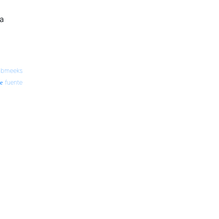
la
cbmeeks
fuente