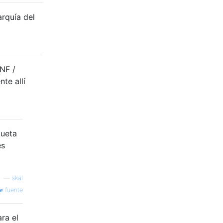
arquía del
NF /
te allí
queta
es
—
skal
fuente
ra el