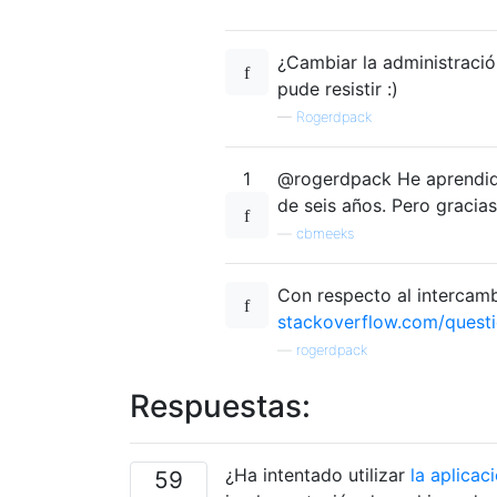
¿Cambiar la administración
pude resistir :)
—
Rogerdpack
1
@rogerdpack He aprendid
de seis años. Pero gracia
—
cbmeeks
Con respecto al intercamb
stackoverflow.com/quest
—
rogerdpack
Respuestas:
¿Ha intentado utilizar
la aplica
59