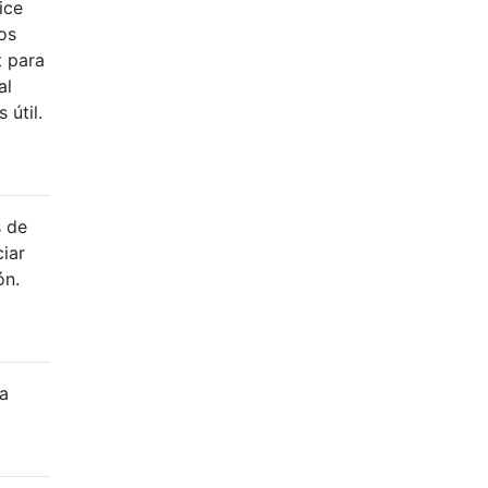
ice
os
t para
al
 útil.
s de
iar
ón.
ja