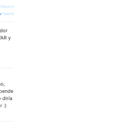
—
Steve K
fuente
ador
WAR y
so,
epende
 diría
 :)