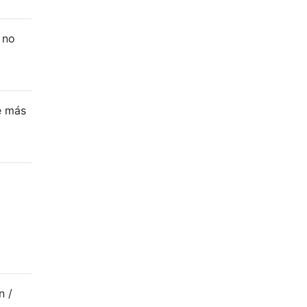
 no
e más
n /