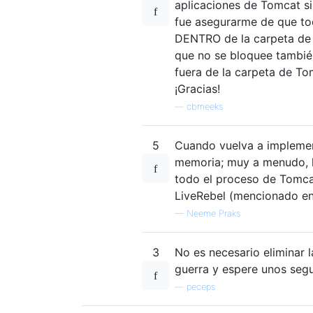
aplicaciones de Tomcat s
fue asegurarme de que tod
DENTRO de la carpeta de a
que no se bloquee también
fuera de la carpeta de To
¡Gracias!
—
cbmeeks
5
Cuando vuelva a implement
memoria; muy a menudo, lo
todo el proceso de Tomcat
LiveRebel (mencionado en
—
Neeme Praks
3
No es necesario eliminar l
guerra y espere unos seg
—
peceps