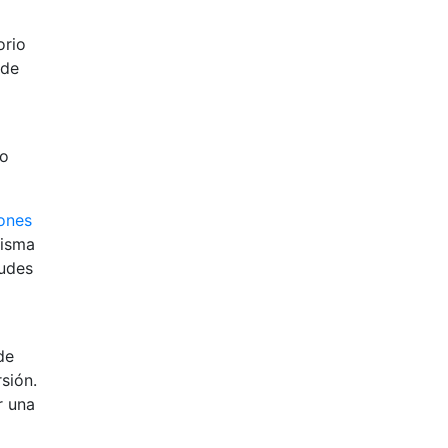
orio
 de
no
ones
misma
tudes
de
sión.
r una