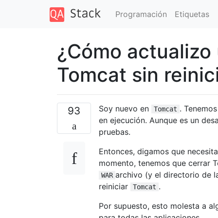
Programación
Etiquetas
¿Cómo actualizo 
Tomcat sin reinic
Soy nuevo en
. Tenemos
93
Tomcat
en ejecución. Aunque es un desar
pruebas.
Entonces, digamos que necesita
momento, tenemos que cerrar Tom
archivo (y el directorio de 
WAR
reiniciar
.
Tomcat
Por supuesto, esto molesta a al
para todas las aplicaciones.