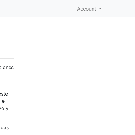
Account
ciones
este
 el
vo y
adas