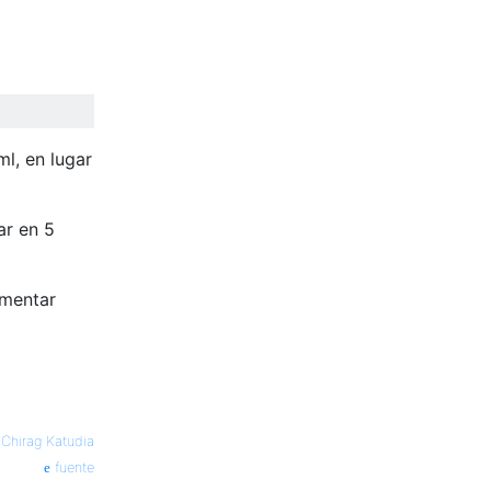
ml, en lugar
ar en 5
ementar
—
Chirag Katudia
fuente