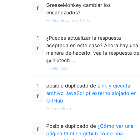
GreaseMonkey cambiar los
encabezados?
—
Alex Howansky 01 de
1
¿Puedes actualizar la respuesta
aceptada en este caso? Ahora hay una
manera de hacerlo: vea la respuesta de
@ niutech ...
—
Alex Dean
1
posible duplicado de
Link y ejecutar
archivo JavaScript externo alojado en
GitHub
—
Troy Alford
Posible duplicado de
¿Cómo ver una
página html en github como una