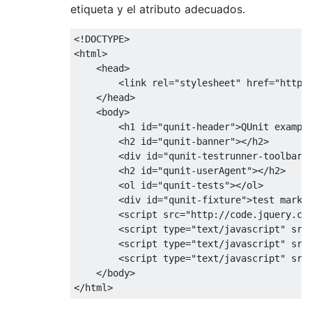
etiqueta y el atributo adecuados.
<!
DOCTYPE
>
<
html
>
<
head
>
<
link rel
=
"stylesheet"
 href
=
"http:
</
head
>
<
body
>
<
h1 id
=
"qunit-header"
>
QUnit
 exampl
<
h2 id
=
"qunit-banner"
></
h2
>
<
div id
=
"qunit-testrunner-toolbar"
<
h2 id
=
"qunit-userAgent"
></
h2
>
<
ol id
=
"qunit-tests"
></
ol
>
<
div id
=
"qunit-fixture"
>
test marku
<
script src
=
"http://code.jquery.co
<
script type
=
"text/javascript"
 src
<
script type
=
"text/javascript"
 src
<
script type
=
"text/javascript"
 src
</
body
>
</
html
>