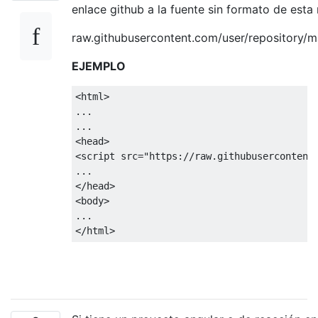
enlace github a la fuente sin formato de esta
raw.githubusercontent.com/user/repository/ma
EJEMPLO
<
html
>
...
...
<
head
>
<
script src
=
"https://raw.githubusercontent
...
</
head
>
<
body
>
...
</
html
>