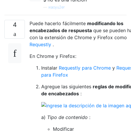
—
xiaoyu2er
Puede hacerlo fácilmente
modificando los
4
encabezados de respuesta
que se pueden h
con la extensión de Chrome y Firefox como
Requestly
.
En Chrome y Firefox:
Instalar
Requestly para Chrome
y
Reques
para Firefox
Agregue las siguientes
reglas de modifi
de encabezados
:
a)
Tipo de contenido
:
Modificar