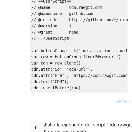
// ==UserScript==
// @name        cdn.rawgit.com
// @namespace   github.com
// @include     https://github.com/*/blob/
// @version     1
// @grant       none
// ==/UserScript==
var
 buttonGroup 
=
 $
(
".meta .actions .butto
var
 raw 
=
 buttonGroup
.
find
(
"#raw-url"
);
var
 cdn 
=
 raw
.
clone
();
cdn
.
attr
(
"id"
,
"cdn-url"
);
cdn
.
attr
(
"href"
,
"https://cdn.rawgit.com"
cdn
.
text
(
"CDN"
);
cdn
.
insertBefore
(
raw
);
—
James M
¡Falló la ejecución del script 'cdn.rawgi
$ no es una función