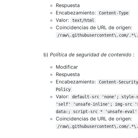
Respuesta
Encabezamiento:
Content-Type
Valor:
text/html
Coincidencias de URL de origen:
/raw\.githubusercontent\.com/.*\
b)
Política de seguridad de contenido
:
Modificar
Respuesta
Encabezamiento:
Content-Securit
Policy
Valor:
default-src 'none'; style-
'self' 'unsafe-inline'; img-src '
data:; script-src * 'unsafe-eval'
Coincidencias de URL de origen:
/raw\.githubusercontent\.com/.*\