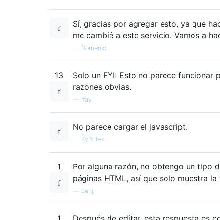
Sí, gracias por agregar esto, ya que 
me cambié a este servicio. Vamos a hac
—
Domenic
13
Solo un FYI: Esto no parece funcionar p
razones obvias.
—
rfay
No parece cargar el javascript.
—
PyRulez
1
Por alguna razón, no obtengo un tipo d
páginas HTML, así que solo muestra la f
—
benji
1
Después de editar, esta respuesta es c