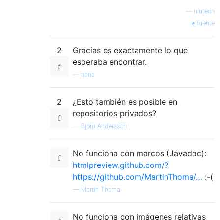
—
niutech
fuente
2
Gracias es exactamente lo que
esperaba encontrar.
—
nana
2
¿Esto también es posible en
repositorios privados?
—
Björn Andersson
No funciona con marcos (Javadoc):
htmlpreview.github.com/?
https://github.com/MartinThoma/…
:-(
—
Martin Thoma
No funciona con imágenes relativas