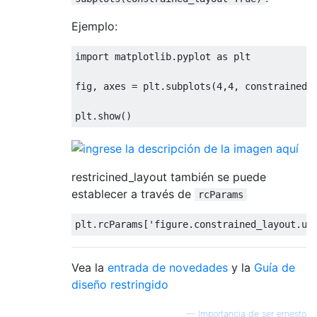
Ejemplo:
import
 matplotlib
.
pyplot 
as
 plt

fig
,
 axes 
=
 plt
.
subplots
(
4
,
4
,
 constrained_
plt
.
show
()
restricined_layout también se puede
establecer a través de
rcParams
plt
.
rcParams
[
'figure.constrained_layout.us
Vea la
entrada de novedades
y la
Guía de
diseño restringido
—
Importancia de ser ernesto