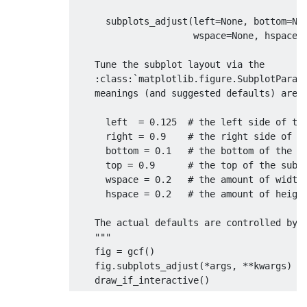
      subplots_adjust(left=None, bottom=Non
                      wspace=None, hspace=N
    Tune the subplot layout via the

    :class:`matplotlib.figure.SubplotParams
    meanings (and suggested defaults) are::
      left  = 0.125  # the left side of the
      right = 0.9    # the right side of th
      bottom = 0.1   # the bottom of the su
      top = 0.9      # the top of the subpl
      wspace = 0.2   # the amount of width 
      hspace = 0.2   # the amount of height
    The actual defaults are controlled by t
    """
    fig 
=
 gcf
()
    fig
.
subplots_adjust
(*
args
,
**
kwargs
)
    draw_if_interactive
()