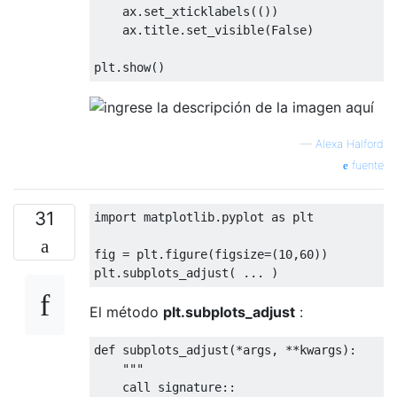
    ax
.
set_xticklabels
(())
    ax
.
title
.
set_visible
(
False
)
plt
.
show
()
—
Alexa Halford
fuente
31
import
 matplotlib
.
pyplot 
as
 plt

fig 
=
 plt
.
figure
(
figsize
=(
10
,
60
))
plt
.
subplots_adjust
(
...
)
El método
plt.subplots_adjust
:
def
 subplots_adjust
(*
args
,
**
kwargs
):
"""

    call signature::
