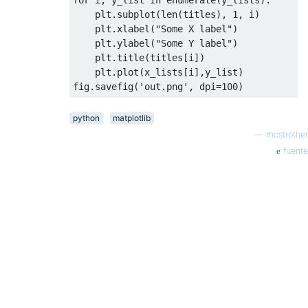
    plt
.
subplot
(
len
(
titles
),
1
,
 i
)
    plt
.
xlabel
(
"Some X label"
)
    plt
.
ylabel
(
"Some Y label"
)
    plt
.
title
(
titles
[
i
])
    plt
.
plot
(
x_lists
[
i
],
y_list
)
fig
.
savefig
(
'out.png'
,
 dpi
=
100
)
python
matplotlib
—
mcstrother
fuente