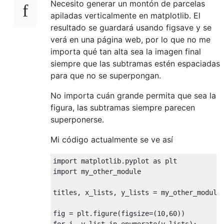
Necesito generar un montón de parcelas
apiladas verticalmente en matplotlib. El
resultado se guardará usando figsave y se
verá en una página web, por lo que no me
importa qué tan alta sea la imagen final
siempre que las subtramas estén espaciadas
para que no se superpongan.
No importa cuán grande permita que sea la
figura, las subtramas siempre parecen
superponerse.
Mi código actualmente se ve así
import
 matplotlib
.
pyplot 
as
import
 my_other_module

titles
,
 x_lists
,
 y_lists 
=
 my_other_module
fig 
=
 plt
.
figure
(
figsize
=(
10
,
60
))
for
 i
,
 y_list 
in
 enumerate
(
y_lists
):