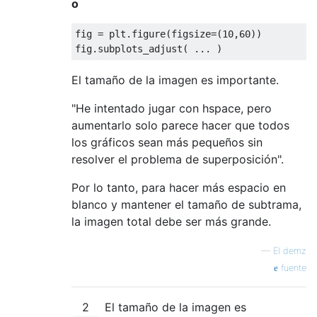
o
fig 
=
 plt
.
figure
(
figsize
=(
10
,
60
))
fig
.
subplots_adjust
(
...
)
El tamaño de la imagen es importante.
"He intentado jugar con hspace, pero
aumentarlo solo parece hacer que todos
los gráficos sean más pequeños sin
resolver el problema de superposición".
Por lo tanto, para hacer más espacio en
blanco y mantener el tamaño de subtrama,
la imagen total debe ser más grande.
—
El demz
fuente
2
El tamaño de la imagen es