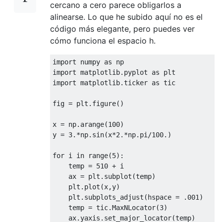
cercano a cero parece obligarlos a
alinearse. Lo que he subido aquí no es el
código más elegante, pero puedes ver
cómo funciona el espacio h.
import
 numpy 
as
import
 matplotlib
.
pyplot 
as
import
 matplotlib
.
ticker 
as
 tic

fig 
=
 plt
.
figure
()
x 
=
 np
.
arange
(
100
)
y 
=
3.
*
np
.
sin
(
x
*
2.
*
np
.
pi
/
100.
)
for
 i 
in
 range
(
5
):
    temp 
=
510
+
 i

    ax 
=
 plt
.
subplot
(
temp
)
    plt
.
plot
(
x
,
y
)
    plt
.
subplots_adjust
(
hspace 
=
.
001
)
    temp 
=
 tic
.
MaxNLocator
(
3
)
    ax
.
yaxis
.
set_major_locator
(
temp
)