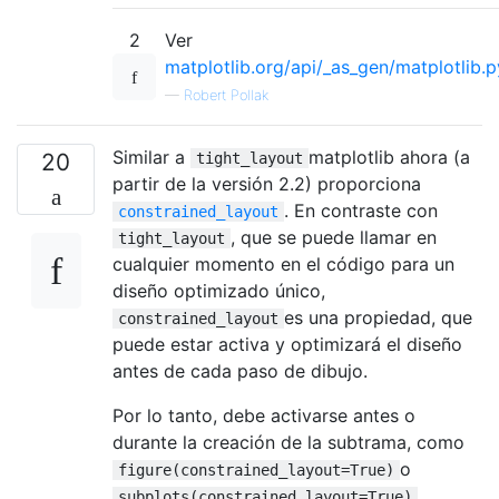
2
Ver
matplotlib.org/api/_as_gen/matplotlib.p
—
Robert Pollak
Similar a
matplotlib ahora (a
20
tight_layout
partir de la versión 2.2) proporciona
. En contraste con
constrained_layout
, que se puede llamar en
tight_layout
cualquier momento en el código para un
diseño optimizado único,
es una propiedad, que
constrained_layout
puede estar activa y optimizará el diseño
antes de cada paso de dibujo.
Por lo tanto, debe activarse antes o
durante la creación de la subtrama, como
o
figure(constrained_layout=True)
.
subplots(constrained_layout=True)