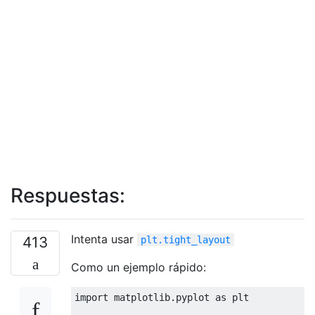
Respuestas:
Intenta usar
413
plt.tight_layout
Como un ejemplo rápido:
import
 matplotlib
.
pyplot 
as
 plt
