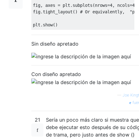
fig
,
 axes 
=
 plt
.
subplots
(
nrows
=
4
,
 ncols
=
4
)
fig
.
tight_layout
()
# Or equivalently,  "pl
plt
.
show
()
Sin diseño apretado
Con diseño apretado
—
Joe King
fue
21
Sería un poco más claro si muestra que
debe ejecutar esto después de su códi
de trama, pero justo antes de show ()