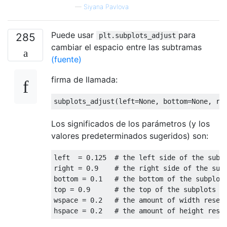
—
Siyana Pavlova
Puede usar
para
285
plt.subplots_adjust
cambiar el espacio entre las subtramas
(fuente)
firma de llamada:
subplots_adjust
(
left
=
None
,
 bottom
=
None
,
 ri
Los significados de los parámetros (y los
valores predeterminados sugeridos) son:
left  
=
0.125
# the left side of the subp
right 
=
0.9
# the right side of the sub
bottom 
=
0.1
# the bottom of the subplot
top 
=
0.9
# the top of the subplots o
wspace 
=
0.2
# the amount of width reser
hspace 
=
0.2
# the amount of height rese