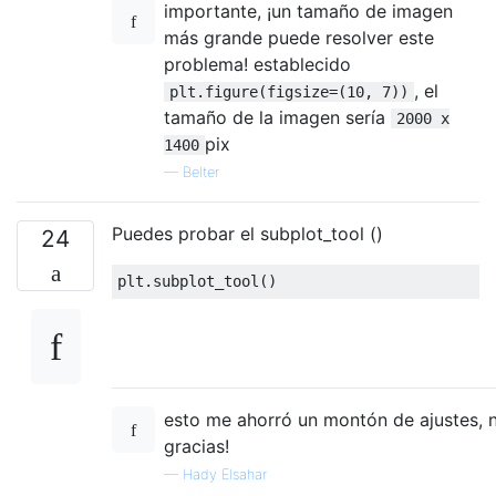
importante, ¡un tamaño de imagen
más grande puede resolver este
problema! establecido
, el
plt.figure(figsize=(10, 7))
tamaño de la imagen sería
2000 x
pix
1400
—
Belter
Puedes probar el subplot_tool ()
24
plt
.
subplot_tool
()
esto me ahorró un montón de ajustes, 
gracias!
—
Hady Elsahar