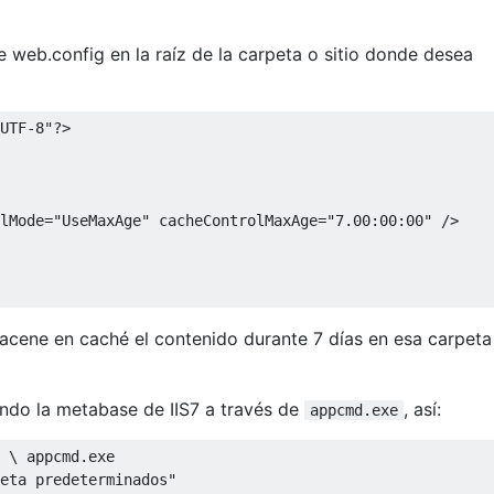
 web.config en la raíz de la carpeta o sitio donde desea
UTF-8"
?>
lMode
=
"UseMaxAge"
cacheControlMaxAge
=
"7.00:00:00"
/>
macene en caché el contenido durante 7 días en esa carpeta
ndo la metabase de IIS7 a través de
, así:
appcmd.exe
 \ appcmd.exe 

eta predeterminados" 
