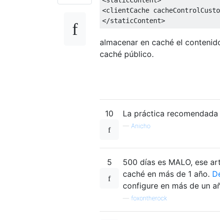
<clientCache
cacheControlCusto
</staticContent>
almacenar en caché el contenid
caché público.
10
La práctica recomendada 
—
Anicho
5
500 días es MALO, ese art
caché en más de 1 año.
D
configure en más de un año
—
foxontherock