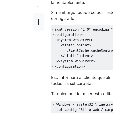
lamentablemente.
Sin embargo, puede colocar este
configurarlo:
<?
xml version
=
"1.0"
 encoding
=
"
<configuration>
<system.webServer>
<staticContent>
<clientCache
cacheContro
</staticContent>
</system.webServer>
</configuration>
Eso informará al cliente que al
todas las subcarpetas.
También puede hacer esto edita
\ Windows \ system32 \ inetsrv
  set config "Sitio web / carp