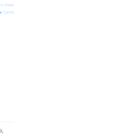
ris Meek
fuente
o,