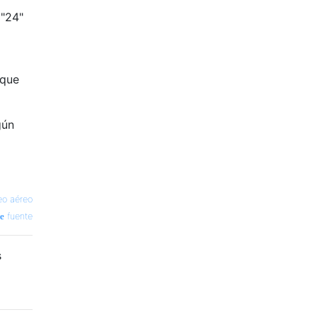
 "24"
 que
gún
eo aéreo
fuente
s