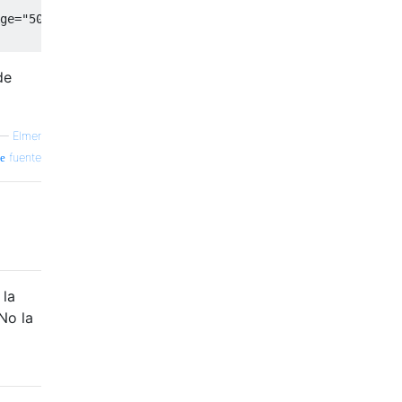
ge
=
"500.00:00:00"
/>
de
—
Elmer
fuente
 la
No la