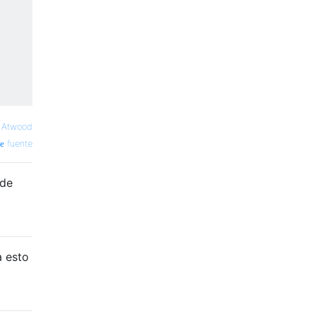
f Atwood
fuente
ede
a esto