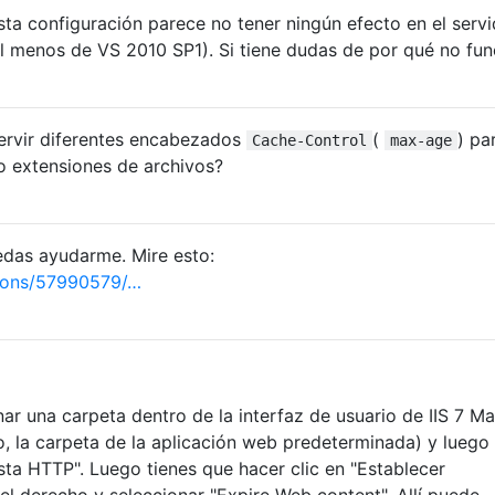
ta configuración parece no tener ningún efecto en el servi
al menos de VS 2010 SP1). Si tiene dudas de por qué no fun
servir diferentes encabezados
(
) pa
Cache-Control
max-age
o extensiones de archivos?
das ayudarme. Mire esto:
ions/57990579/…
ar una carpeta dentro de la interfaz de usuario de IIS 7 M
, la carpeta de la aplicación web predeterminada) y luego
ta HTTP". Luego tienes que hacer clic en "Establecer
el derecho y seleccionar "Expire Web content". Allí puede