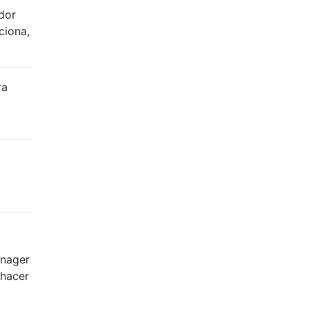
dor
ciona,
ra
anager
 hacer