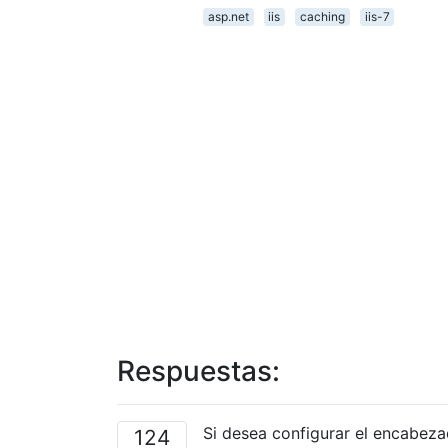
asp.net
iis
caching
iis-7
Respuestas:
Si desea configurar el encabeza
124