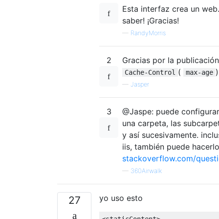
Esta interfaz crea un web
saber! ¡Gracias!
—
RandyMorris
2
Gracias por la publicaci
(
Cache-Control
max-age
—
Jasper
3
@Jaspe: puede configurarl
una carpeta, las subcarpe
y así sucesivamente. incl
iis, también puede hacerlo
stackoverflow.com/quest
—
360Airwalk
yo uso esto
27
<staticContent>