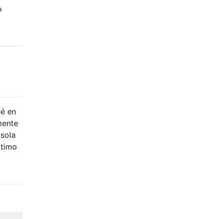
o
hé en
mente
nsola
ltimo