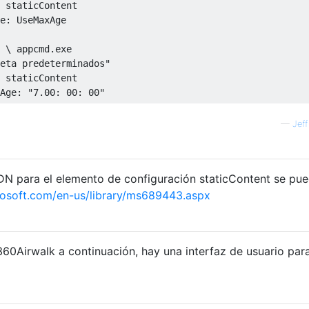
 staticContent 

e: UseMaxAge

 \ appcmd.exe 

eta predeterminados" 

 staticContent 

—
Jef
 para el elemento de configuración staticContent se pu
osoft.com/en-us/library/ms689443.aspx
360Airwalk a continuación, hay una interfaz de usuario par