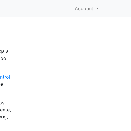
Account
ga a
mpo
ntrol-
se
os
ente,
bug,