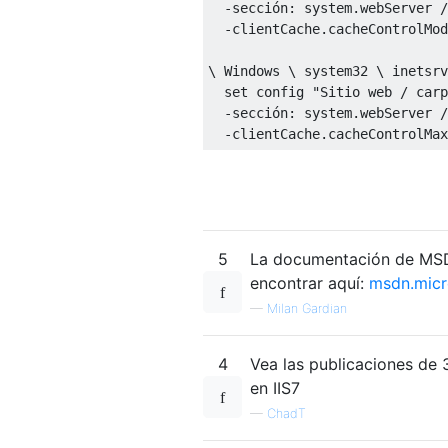
  -sección: system.webServer /
  -clientCache.cacheControlMod
\ Windows \ system32 \ inetsrv
  set config "Sitio web / carp
  -sección: system.webServer /
5
La documentación de MSDN
encontrar aquí:
msdn.micr
—
Milan Gardian
4
Vea las publicaciones de 
en IIS7
—
ChadT