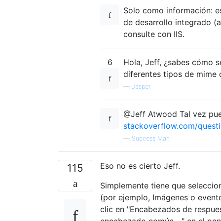
Solo como información: es
de desarrollo integrado (
consulte con IIS.
6
Hola, Jeff, ¿sabes cómo 
diferentes tipos de mime 
—
Jasper
@Jeff Atwood Tal vez pue
stackoverflow.com/quest
—
Success Man
Eso no es cierto Jeff.
115
Simplemente tiene que seleccion
(por ejemplo, Imágenes o evento
clic en "Encabezados de respues
encabezado común ..." en el pan