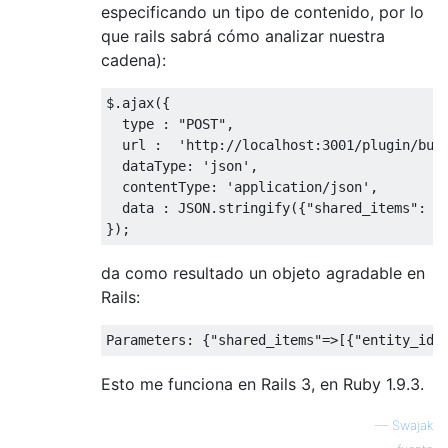
especificando un tipo de contenido, por lo
que rails sabrá cómo analizar nuestra
cadena):
$
.
ajax
({
  type 
:
"POST"
,
  url 
:
'http://localhost:3001/plugin/bul
  dataType
:
'json'
,
  contentType
:
'application/json'
,
  data 
:
 JSON
.
stringify
({
"shared_items"
:
[
});
da como resultado un objeto agradable en
Rails:
Parameters
:
{
"shared_items"
=>[{
"entity_id"
Esto me funciona en Rails 3, en Ruby 1.9.3.
—
Swajak