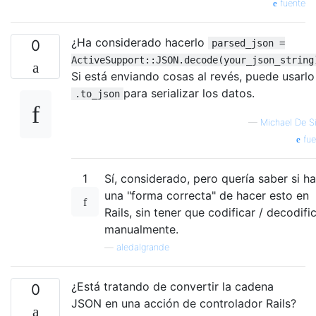
fuente
¿Ha considerado hacerlo
0
parsed_json =
ActiveSupport::JSON.decode(your_json_string
Si está enviando cosas al revés, puede usarlo
para serializar los datos.
.to_json
—
Michael De Si
fue
1
Sí, considerado, pero quería saber si h
una "forma correcta" de hacer esto en
Rails, sin tener que codificar / decodifi
manualmente.
—
aledalgrande
¿Está tratando de convertir la cadena
0
JSON en una acción de controlador Rails?