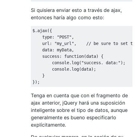
Si quisiera enviar esto a través de ajax,
entonces haría algo como esto:
$
.
ajax
({
    type
:
"POST"
,
    url
:
"my_url"
,
// be sure to set th
    data
:
 myData
,
    success
:
function
(
data
)
{
        console
.
log
(
"success. data:"
);
        console
.
log
(
data
);
}
});
Tenga en cuenta que con el fragmento de
ajax anterior, jQuery hará una suposición
inteligente sobre el tipo de datos, aunque
generalmente es bueno especificarlo
explícitamente.
De cualquier manera, en la acción de su