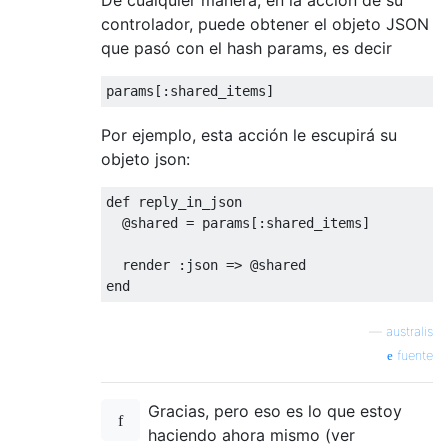
controlador, puede obtener el objeto JSON
que pasó con el hash params, es decir
params
[:
shared_items
]
Por ejemplo, esta acción le escupirá su
objeto json:
def
 reply_in_json

@shared
=
params
[:
shared_items
]
  render 
:
json 
=>
@shared
end
—
australis
fuente
Gracias, pero eso es lo que estoy
haciendo ahora mismo (ver