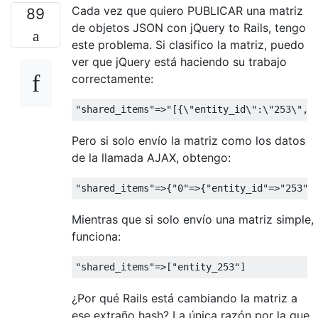
Cada vez que quiero PUBLICAR una matriz
89
de objetos JSON con jQuery to Rails, tengo
este problema. Si clasifico la matriz, puedo
ver que jQuery está haciendo su trabajo
correctamente:
"shared_items"
=>
"[{\"entity_id\":\"253\",\
Pero si solo envío la matriz como los datos
de la llamada AJAX, obtengo:
"shared_items"
=>{
"0"
=>{
"entity_id"
=>
"253"
,
Mientras que si solo envío una matriz simple,
funciona:
"shared_items"
=>[
"entity_253"
]
¿Por qué Rails está cambiando la matriz a
ese extraño hash? La única razón por la que