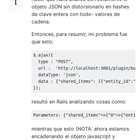
objeto JSON sin distorsionarlo en hashes
de clave entera con todo- valores de
cadena.
Entonces, para resumir, mi problema fue
que esto:
$
.
ajax
({
  type 
:
"POST"
,
  url 
:
'http://localhost:3001/plugin/bul
  dataType
:
'json'
,
  data 
:
{
"shared_items"
:
[{
"entity_id"
:
"2
});
resultó en Rails analizando cosas como:
Parameters
:
{
"shared_items"
=>{
"0"
=>{
"entit
mientras que esto (NOTA: ahora estamos
encadenando el objeto javascript y