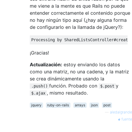
me viene a la mente es que Rails no puede
entender correctamente el contenido porque
no hay ningún tipo aquí (¿hay alguna forma
de configurarlo en la llamada de jQuery?):
Processing
by
SharedListsController
#create
¡Gracias!
Actualización:
estoy enviando los datos
como una matriz, no una cadena, y la matriz
se crea dinámicamente usando la
función. Probado con
y
.push()
$.post
, mismo resultado.
$.ajax
jquery
ruby-on-rails
arrays
json
post
—
aledalgrande
fuente