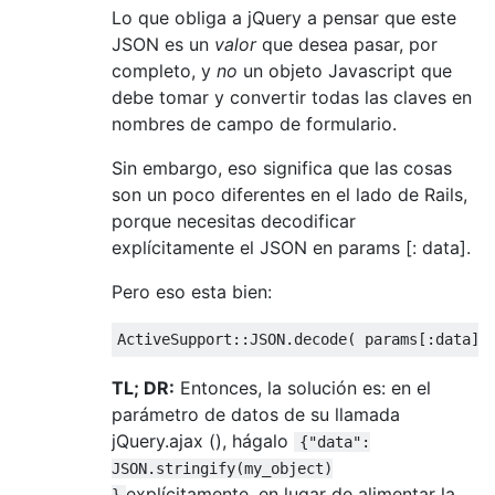
Lo que obliga a jQuery a pensar que este
JSON es un
valor
que desea pasar, por
completo, y
no
un objeto Javascript que
debe tomar y convertir todas las claves en
nombres de campo de formulario.
Sin embargo, eso significa que las cosas
son un poco diferentes en el lado de Rails,
porque necesitas decodificar
explícitamente el JSON en params [: data].
Pero eso esta bien:
ActiveSupport
::
JSON
.
decode
(
params
[:
data
]
TL; DR:
Entonces, la solución es: en el
parámetro de datos de su llamada
jQuery.ajax (), hágalo
{"data":
JSON.stringify(my_object)
explícitamente, en lugar de alimentar la
}