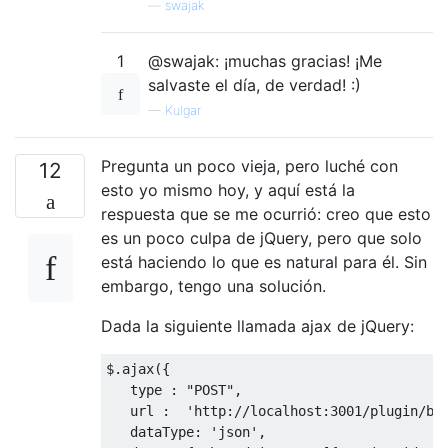
—
swajak
1
@swajak: ¡muchas gracias! ¡Me
salvaste el día, de verdad! :)
—
Kulgar
Pregunta un poco vieja, pero luché con
12
esto yo mismo hoy, y aquí está la
respuesta que se me ocurrió: creo que esto
es un poco culpa de jQuery, pero que solo
está haciendo lo que es natural para él. Sin
embargo, tengo una solución.
Dada la siguiente llamada ajax de jQuery:
$
.
ajax
({
   type 
:
"POST"
,
   url 
:
'http://localhost:3001/plugin/bu
   dataType
:
'json'
,