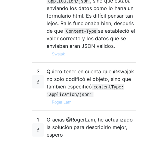
, sino que estaba
application/json
enviando los datos como lo haría un
formulario html. Es difícil pensar tan
lejos. Rails funcionaba bien, después
de que
se estableció el
Content-Type
valor correcto y los datos que se
enviaban eran JSON válidos.
—
Swajak
3
Quiero tener en cuenta que @swajak
no solo codificó el objeto, sino que
también especificó
contentType:
'application/json'
—
Roger Lam
1
Gracias @RogerLam, he actualizado
la solución para describirlo mejor,
espero