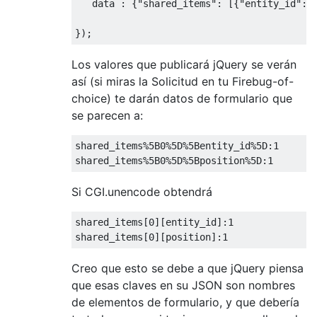
   data 
:
{
"shared_items"
:
[{
"entity_id"
:
"
});
Los valores que publicará jQuery se verán
así (si miras la Solicitud en tu Firebug-of-
choice) te darán datos de formulario que
se parecen a:
shared_items
%
5B0
%
5D
%
5Bentity
_id
%
5D
:
1
shared_items
%
5B0
%
5D
%
5Bposition
%
5D
:
1
Si CGI.unencode obtendrá
shared_items
[
0
][
entity_id
]:
1
shared_items
[
0
][
position
]:
1
Creo que esto se debe a que jQuery piensa
que esas claves en su JSON son nombres
de elementos de formulario, y que debería