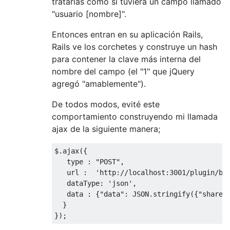
tratarlas como si tuviera un campo llamado
"usuario [nombre]".
Entonces entran en su aplicación Rails,
Rails ve los corchetes y construye un hash
para contener la clave más interna del
nombre del campo (el "1" que jQuery
agregó "amablemente").
De todos modos, evité este
comportamiento construyendo mi llamada
ajax de la siguiente manera;
$
.
ajax
({
   type 
:
"POST"
,
   url 
:
'http://localhost:3001/plugin/bu
   dataType
:
'json'
,
   data 
:
{
"data"
:
 JSON
.
stringify
({
"shared
}
});