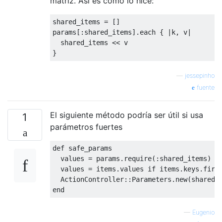
matriz. Así es como lo hice:
shared_items 
=
[]
params
[:
shared_items
].
each 
{
|
k
,
 v
|
  shared_items 
<<
}
—
jessepinho
fuente
El siguiente método podría ser útil si usa
1
parámetros fuertes
def
 safe_params

  values 
=
params
.
require
(:
shared_items
)
  values 
=
 items
.
values 
if
 items
.
keys
.
firs
ActionController
::
Parameters
.
new
(
shared_
end
—
Eugenio