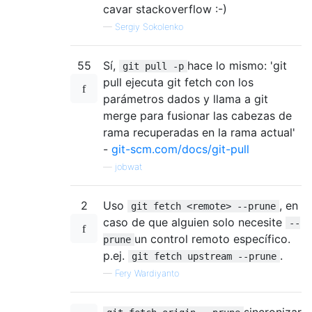
cavar stackoverflow :-)
—
Sergiy Sokolenko
55
Sí,
hace lo mismo: 'git
git pull -p
pull ejecuta git fetch con los
parámetros dados y llama a git
merge para fusionar las cabezas de
rama recuperadas en la rama actual'
-
git-scm.com/docs/git-pull
—
jobwat
2
Uso
, en
git fetch <remote> --prune
caso de que alguien solo necesite
--
un control remoto específico.
prune
p.ej.
.
git fetch upstream --prune
—
Fery Wardiyanto
sincronizar