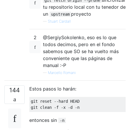
git fetch origin --prune
tu repositorio local con tu tenedor de
un
proyecto
upstream
—
Stuart Cardall
2
@SergiySokolenko, eso es lo que
todos decimos, pero en el fondo
sabemos que SO se ha vuelto más
conveniente que las páginas de
manual :-P
—
Marcello Romani
Estos pasos lo harán:
144
git reset --hard HEAD

entonces sin
-n