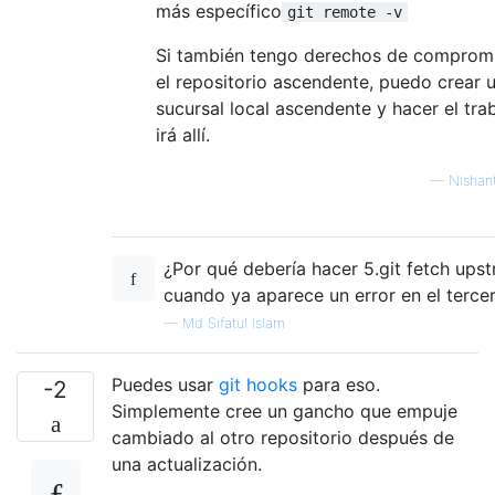
más específico
git remote -v
Si también tengo derechos de comprom
el repositorio ascendente, puedo crear 
sucursal local ascendente y hacer el tra
irá allí.
—
Nishan
¿Por qué debería hacer 5.git fetch ups
cuando ya aparece un error en el terce
—
Md Sifatul Islam
Puedes usar
git hooks
para eso.
-2
Simplemente cree un gancho que empuje
cambiado al otro repositorio después de
una actualización.