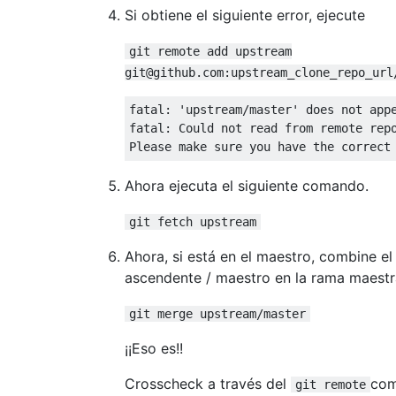
Si obtiene el siguiente error, ejecute
git remote add upstream
git@github.com:upstream_clone_repo_url
fatal: 'upstream/master' does not appe
fatal: Could not read from remote repo
Ahora ejecuta el siguiente comando.
git fetch upstream
Ahora, si está en el maestro, combine el 
ascendente / maestro en la rama maestr
git merge upstream/master
¡¡Eso es!!
Crosscheck a través del
com
git remote