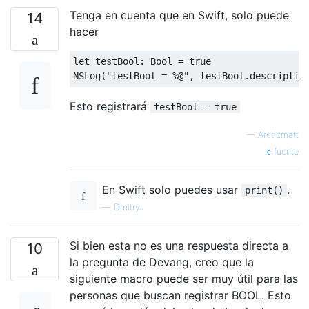
Tenga en cuenta que en Swift, solo puede
14
hacer
let testBool
:
Bool
=
true
NSLog
(
"testBool = %@"
,
 testBool
.
descriptio
Esto registrará
testBool = true
—
Arcticmatt
fuente
En Swift solo puedes usar
.
print()
—
Dmitry
Si bien esta no es una respuesta directa a
10
la pregunta de Devang, creo que la
siguiente macro puede ser muy útil para las
personas que buscan registrar BOOL. Esto