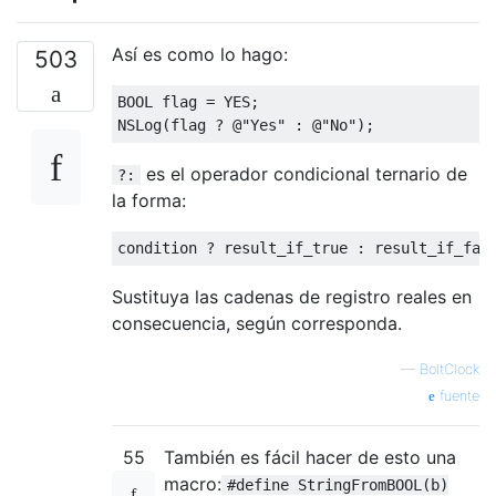
Así es como lo hago:
503
BOOL flag 
=
 YES
;
NSLog
(
flag 
?
@
"Yes"
:
@
"No"
);
es el operador condicional ternario de
?:
la forma:
condition 
?
 result_if_true 
:
 result_if_fal
Sustituya las cadenas de registro reales en
consecuencia, según corresponda.
—
BoltClock
fuente
55
También es fácil hacer de esto una
macro:
#define StringFromBOOL(b)