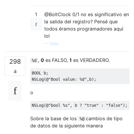
1
@BoltClock 0/1 no es significativo en
la salida del registro? Pensé que
todos éramos programadores aquí
lol
—
Cbas
,
0
es FALSO,
1
es VERDADERO.
298
%d
BOOL b
;
NSLog
(@
"Bool value: %d"
,
b
);
o
NSLog
(@
"bool %s"
,
 b 
?
"true"
:
"false"
);
Sobre la base de los
cambios de tipo
%@
de datos de la siguiente manera