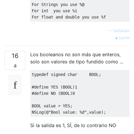
For Strings you use %@
For int  you use %i
For float and double you use %f
—
SashaQbl
fuente
Los booleanos no son más que enteros,
16
solo son valores de tipo fundido como ...
typedef
signed
char
     BOOL
;
#define
 YES 
(
BOOL
)
1
#define
 NO 
(
BOOL
)
0
BOOL value 
=
 YES
;
NSLog
(@
"Bool value: %d"
,
value
);
Si la salida es 1, SÍ, de lo contrario NO