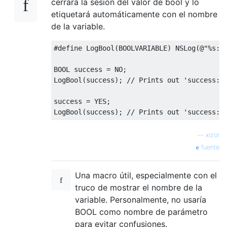
cerrará la sesión del valor de bool y lo
etiquetará automáticamente con el nombre
de la variable.
#define
LogBool
(
BOOLVARIABLE
)
NSLog
(@
"%s: 
BOOL success 
=
 NO
;
LogBool
(
success
);
// Prints out 'success: 
success 
=
 YES
;
LogBool
(
success
);
// Prints out 'success: 
—
xizor
fuente
Una macro útil, especialmente con el
truco de mostrar el nombre de la
variable. Personalmente, no usaría
BOOL como nombre de parámetro
para evitar confusiones.