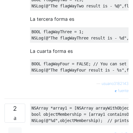
NSLog
(@
"The flagWayTwo result is - %@"
,
fla
La tercera forma es
BOOL flagWayThree 
=
1
;
NSLog
(@
"The flagWayThree result is - %d"
,
f
La cuarta forma es
BOOL flagWayFour 
=
 FALSE
;
// You can set Y
NSLog
(@
"The flagWayFour result is - %s"
,
fl
—
usuario3182143
fuente
2
NSArray
*
array1 
=
[
NSArray
 arrayWithObject
bool
 objectMembership 
=
[
array1 containsOb
NSLog
(@
"%d"
,
objectMembership
);
// prints 