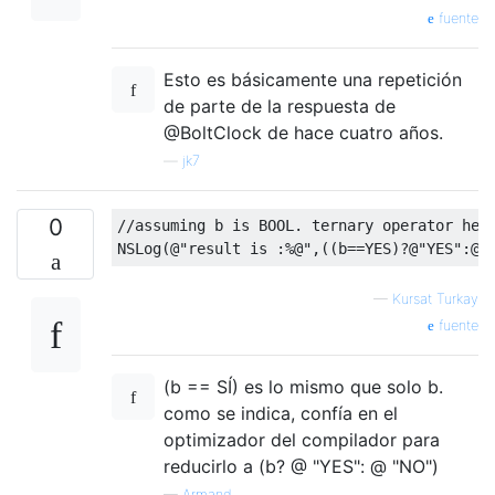
fuente
Esto es básicamente una repetición
de parte de la respuesta de
@BoltClock de hace cuatro años.
—
jk7
0
//assuming b is BOOL. ternary operator hel
NSLog
(@
"result is :%@"
,((
b
==
YES
)?@
"YES"
:@
"
—
Kursat Turkay
fuente
(b == SÍ) es lo mismo que solo b.
como se indica, confía en el
optimizador del compilador para
reducirlo a (b? @ "YES": @ "NO")
—
Armand