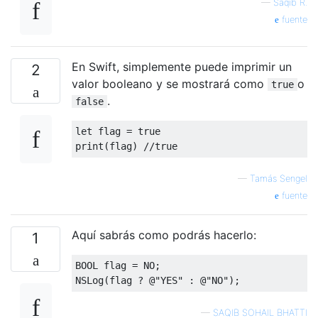
—
Saqib R.
fuente
En Swift, simplemente puede imprimir un
2
valor booleano y se mostrará como
o
true
.
false
let flag 
=
true
print
(
flag
)
//true
—
Tamás Sengel
fuente
Aquí sabrás como podrás hacerlo:
1
BOOL flag 
=
 NO
;
NSLog
(
flag 
?
@
"YES"
:
@
"NO"
);
—
SAQIB SOHAIL BHATTI