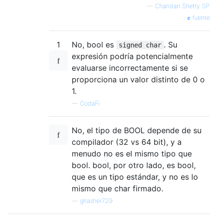
—
Chandan Shetty SP
fuente
1
No, bool es
. Su
signed char
expresión podría potencialmente
evaluarse incorrectamente si se
proporciona un valor distinto de 0 o
1.
—
CodaFi
No, el tipo de BOOL depende de su
compilador (32 vs 64 bit), y a
menudo no es el mismo tipo que
bool. bool, por otro lado, es bool,
que es un tipo estándar, y no es lo
mismo que char firmado.
—
gnasher729