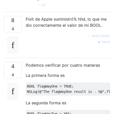
—
jk7
FixIt de Apple suministró% hhd, lo que me
8
dio correctamente el valor de mi BOOL.
—
green_knight
fuente
Podemos verificar por cuatro maneras
4
La primera forma es
BOOL flagWayOne 
=
 TRUE
;
NSLog
(@
"The flagWayOne result is - %@"
,
fla
La segunda forma es
BOOL flagWayTwo 
=
 YES
;