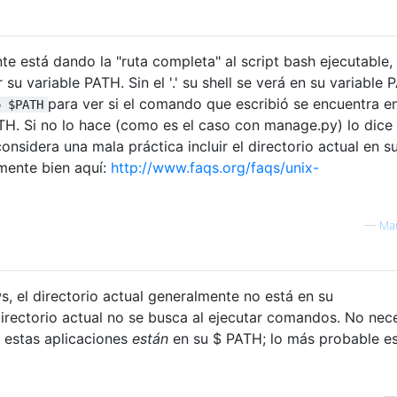
nte está dando la "ruta completa" al script bash ejecutable,
r su variable PATH. Sin el '.' su shell se verá en su variable
para ver si el comando que escribió se encuentra e
o $PATH
TH. Si no lo hace (como es el caso con manage.py) lo dice
onsidera una mala práctica incluir el directorio actual en s
mente bien aquí:
http://www.faqs.org/faqs/unix-
—
Mar
s, el directorio actual generalmente no está en su
 directorio actual no se busca al ejecutar comandos. No nec
e estas aplicaciones
están
en su $ PATH; lo más probable e