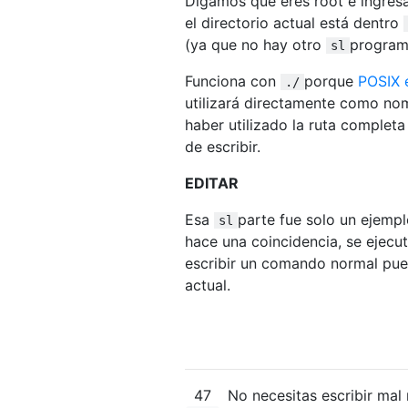
Digamos que eres root e ingresa
el directorio actual está dentro
(ya que no hay otro
program
sl
Funciona con
porque
POSIX 
./
utilizará directamente como no
haber utilizado la ruta complet
de escribir.
EDITAR
Esa
parte fue solo un ejempl
sl
hace una coincidencia, se ejec
escribir un comando normal pued
actual.
47
No necesitas escribir mal