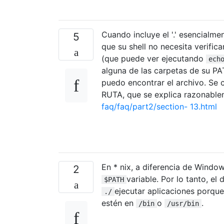
Cuando incluye el '.' esencialme
5
que su shell no necesita verifica
(que puede ver ejecutando
ech
alguna de las carpetas de su PA
puedo encontrar el archivo. Se c
RUTA, que se explica razonable
faq/faq/part2/section- 13.html
En * nix, a diferencia de Window
2
variable. Por lo tanto, el
$PATH
ejecutar aplicaciones porqu
./
estén en
o
.
/bin
/usr/bin