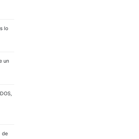
s lo
e un
 DOS,
 de