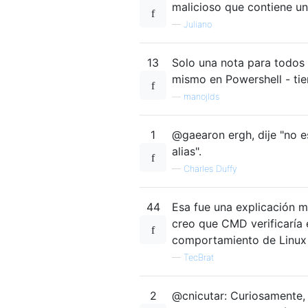
malicioso que contiene u
—
Juliano
13
Solo una nota para todos 
mismo en Powershell - ti
—
manojlds
1
@gaearon ergh, dije "no e
alias".
—
Charles Duffy
44
Esa fue una explicación 
creo que CMD verificaría 
comportamiento de Linux 
—
TecBrat
2
@cnicutar: Curiosamente,