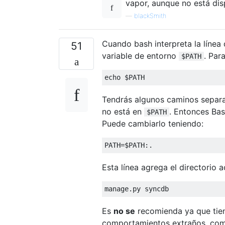
vapor, aunque no está dis
—
blackSmith
Cuando bash interpreta la línea
51
variable de entorno
. Par
$PATH
echo $PATH
Tendrás algunos caminos separa
no está en
. Entonces Bas
$PATH
Puede cambiarlo teniendo:
PATH
=
$PATH
:.
Esta línea agrega el directorio 
manage
.
py syncdb
Es
no se
recomienda ya que tie
comportamientos extraños, c