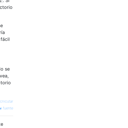
. Si
s
ctorio
se
ría
fácil
do se
vea,
torio
cnicutar
fuente
te