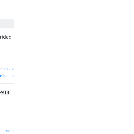
ridad
—
neuro
fuente
PATH
—
mdm