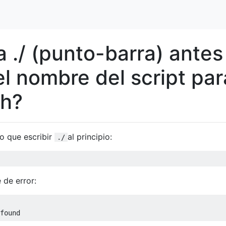
 ./ (punto-barra) antes
el nombre del script par
sh?
go que escribir
al principio:
./
 de error:
found