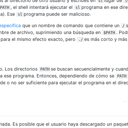
s al directorio de otro usuario y escribes en
lugar de
sl
l
, el shell intentará ejecutar el
programa en ese dire
PATH
sl
a). Ese
programa puede ser malicioso.
sl
especifica
que un nombre de comando que contiene un
/
mbre de archivo, suprimiendo una búsqueda en
. Pod
$PATH
a para el mismo efecto exacto, pero
es más corto y más 
./
o. Los directorios
se buscan secuencialmente y cuan
PATH
uta ese programa. Entonces, dependiendo de cómo se
PATH
e o no ser suficiente para ejecutar el programa en el direc
—
 nada. Es posible que el usuario haya descargado un paque