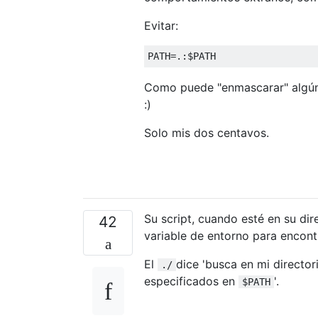
Evitar:
PATH
=.:
$PATH
Como puede "enmascarar" algún 
:)
Solo mis dos centavos.
Su script, cuando esté en su dir
42
variable de entorno para encon
El
dice 'busca en mi director
./
especificados en
'.
$PATH