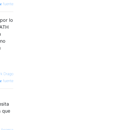
fuente
 por lo
 PATH
n
 no
u
k Drago
fuente
esita
s que
—
Anomia