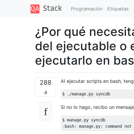
Programación
Etiquetas
¿Por qué necesita
del ejecutable o 
ejecutarlo en ba
Al ejecutar scripts en bash, ten
288
$ 
./
manage
.
py syncdb
Si no lo hago, recibo un mensaje
$ manage
.
-
bash
:
 manage
.
py
:
 command not 