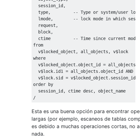
  session_id
,
  type
,
-- Type or system/user loc
  lmode
,
-- lock mode in which sess
  request
,
  block
,
  ctime         
-- Time since current mode
from
  v
$
locked_object
,
 all_objects
,
 v
$
where
  v
$
locked_object
.
object_id 
=
 all_objects
.
  v
$
lock
.
id1 
=
 all_objects
.
object_id 
AND
  v
$
lock
.
sid 
=
 v
$
locked_object
.
order
by
  session_id
,
 ctime 
desc
,
/
Esta es una buena opción para encontrar ope
largas (por ejemplo, escaneos de tablas compl
es debido a muchas operaciones cortas, no 
nada.