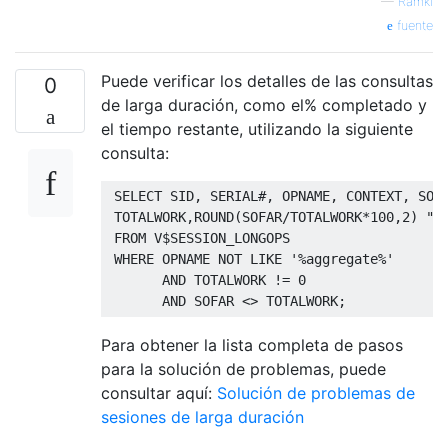
—
Ramki
fuente
Puede verificar los detalles de las consultas
0
de larga duración, como el% completado y
el tiempo restante, utilizando la siguiente
consulta:
SELECT
 SID
,
 SERIAL
#,
 OPNAME
,
 CONTEXT
,
 SOF
 TOTALWORK
,
ROUND
(
SOFAR
/
TOTALWORK
*
100
,
2
)
"%
FROM
 V
$
SESSION_LONGOPS 

WHERE
 OPNAME 
NOT
LIKE
'%aggregate%'
AND
 TOTALWORK 
!=
0
AND
 SOFAR 
<>
 TOTALWORK
;
Para obtener la lista completa de pasos
para la solución de problemas, puede
consultar aquí:
Solución de problemas de
sesiones de larga duración