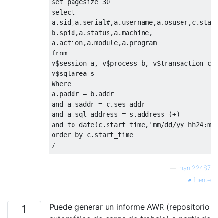
set
 pagesize 
30
select
a
.
sid
,
a
.
serial
#,
a
.
username
,
a
.
osuser
,
c
.
star
b
.
spid
,
a
.
status
,
a
.
machine
,
a
.
action
,
a
.
module
,
a
.
from
v
$
session a
,
 v
$
process b
,
 v
$
transaction
 c
,
v
$
Where
a
.
paddr 
=
 b
.
and
 a
.
saddr 
=
 c
.
and
 a
.
sql_address 
=
 s
.
address 
(+)
and
 to_date
(
c
.
start_time
,
'mm/dd/yy hh24:mi
order
by
 c
.
/
Step 
2
:
desc
 v
$
session

—
mani22487
fuente
Step 
3
:
select
 sid
,
 serial
#,
SQL_ADDRESS
,
 st
Puede generar un informe AWR (repositorio
Step 
4
:
select
 sql_text 
from
 v
$
sqltext 
whe
1