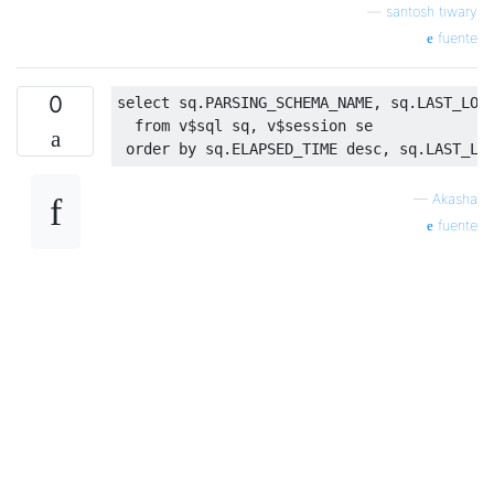
—
santosh tiwary
fuente
0
select
 sq
.
PARSING_SCHEMA_NAME
,
 sq
.
LAST_LOA
from
 v
$
sql sq
,
 v
$
session se

order
by
 sq
.
ELAPSED_TIME 
desc
,
 sq
.
LAST_LO
—
Akasha
fuente