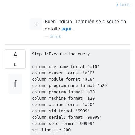
fuente
Buen indicio. También se discute en
detalle
aquí
.
—
dma_k
4
Step 
1
:
Execute
 the query

column
 username format 
'a10'
column
 osuser format 
'a10'
column
 module format 
'a16'
column
 program_name format 
'a20'
column
 program format 
'a20'
column
 machine format 
'a20'
column
 action format 
'a20'
column
 sid format 
'9999'
column
 serial
#
 format 
'99999'
column
 spid format 
'99999'
set
 linesize 
200