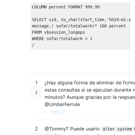
COLUMN
percent
 FORMAT 
999.99
SELECT
 sid
,
 to_char
(
start_time
,
'hh24:mi:ss
message
,(
 sofar
/
totalwork
)*
100
percent
FROM
 v
$
WHERE
 sofar
/
totalwork 
<
1
/
1
¿Hay alguna forma de eliminar de form
estas consultas si se ejecutan durante
minutos? Aunque gracias por la respue
@UmberFerrule
—
TommyT
2
@TommyT Puede usarlo
alter system 