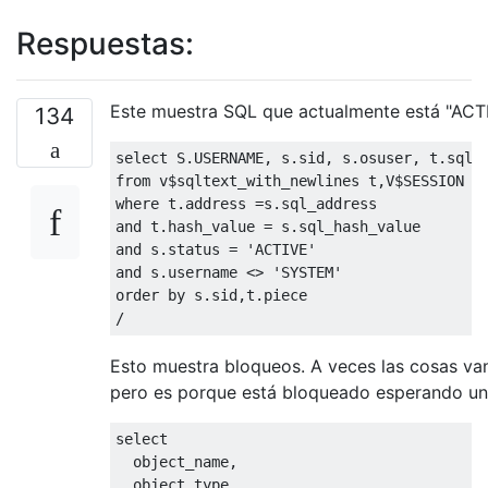
Respuestas:
Este muestra SQL que actualmente está "ACTI
134
select
 S
.
USERNAME
,
 s
.
sid
,
 s
.
osuser
,
 t
.
sql_
from
 v
$
sqltext_with_newlines t
,
V
$
where
 t
.
address 
=
s
.
and
 t
.
hash_value 
=
 s
.
and
 s
.
status 
=
'ACTIVE'
and
 s
.
username 
<>
'SYSTEM'
order
by
 s
.
sid
,
t
.
/
Esto muestra bloqueos. A veces las cosas van
pero es porque está bloqueado esperando un
select
  object_name
,
  object_type
,