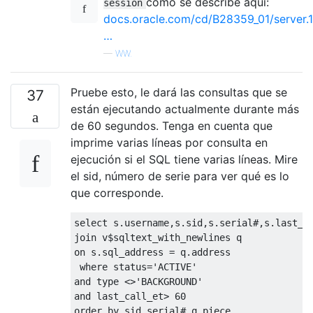
como se describe aquí:
session
docs.oracle.com/cd/B28359_01/server.
…
—
WW.
Pruebe esto, le dará las consultas que se
37
están ejecutando actualmente durante más
de 60 segundos. Tenga en cuenta que
imprime varias líneas por consulta en
ejecución si el SQL tiene varias líneas. Mire
el sid, número de serie para ver qué es lo
que corresponde.
select
 s
.
username
,
s
.
sid
,
s
.
serial
#,
s
.
last_c
join
 v
$
on
 s
.
sql_address 
=
 q
.
address

where
 status
=
'ACTIVE'
and
 type 
<>
'BACKGROUND'
and
 last_call_et
>
60
order
by
 sid
,
serial
#,
q
.
piece