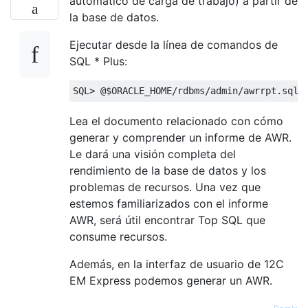
automático de carga de trabajo) a partir de
Step 
5
:
select
 piece
,
 sql_text 
from
 v
$
sqlt
la base de datos.
Ejecutar desde la línea de comandos de
SQL * Plus:
SQL
>
@$
ORACLE_HOME
/
rdbms
/
admin
/
awrrpt
.
sql
Lea el documento relacionado con cómo
generar y comprender un informe de AWR.
Le dará una visión completa del
rendimiento de la base de datos y los
problemas de recursos. Una vez que
estemos familiarizados con el informe
AWR, será útil encontrar Top SQL que
consume recursos.
Además, en la interfaz de usuario de 12C
EM Express podemos generar un AWR.