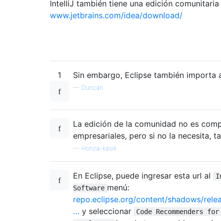
IntelliJ también tiene una edición comunitaria 
www.jetbrains.com/idea/download/
1
Sin embargo, Eclipse también importa
—
Duncan
La edición de la comunidad no es comp
empresariales, pero si no la necesita, 
—
Honza-kasik
En Eclipse, puede ingresar esta url al
I
menú:
Software
repo.eclipse.org/content/shadows/relea
…
y seleccionar
Code Recommenders for