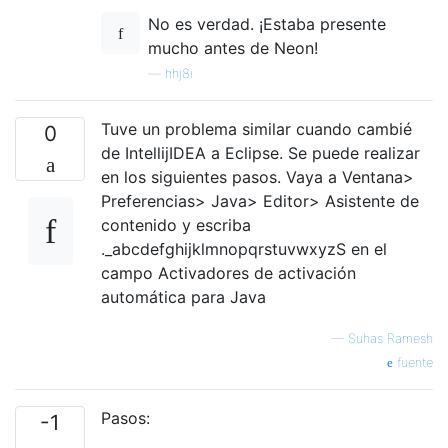
No es verdad. ¡Estaba presente
mucho antes de Neon!
—
hhj8i
Tuve un problema similar cuando cambié
0
de IntellijIDEA a Eclipse. Se puede realizar
en los siguientes pasos. Vaya a Ventana>
Preferencias> Java> Editor> Asistente de
contenido y escriba
._abcdefghijklmnopqrstuvwxyzS en el
campo Activadores de activación
automática para Java
—
Suhas Ramesh
fuente
Pasos:
-1