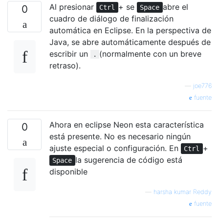
Al presionar
+ se
abre el
0
Ctrl
Space
cuadro de diálogo de finalización
automática en Eclipse. En la perspectiva de
Java, se abre automáticamente después de
escribir un
(normalmente con un breve
.
retraso).
—
joe776
fuente
Ahora en eclipse Neon esta característica
0
está presente. No es necesario ningún
ajuste especial o configuración. En
+
Ctrl
la sugerencia de código está
Space
disponible
—
harsha kumar Reddy
fuente