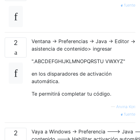
fuente
Ventana -> Preferencias -> Java -> Editor ->
2
asistencia de contenido> ingresar
".ABCDEFGHIJKLMNOPQRSTU VWXYZ"
en los disparadores de activación
automática.
Te permitirá completar tu código.
—
Arvina Kori
fuente
Vaya a Windows -> Preferencia ---> Java --
2
contenido ---> Habilitar activación automátic