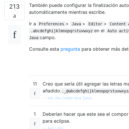
También puede configurar la finalización aut
213
automáticamente mientras escribe.
Ir a
>
>
>
Preferences
Java
Editor
Content 
en el
.abcdefghijklmnopqrstuvwxyz
Auto acti
campo.
Java
Consulte esta
pregunta
para obtener más deta
11
Creo que sería útil agregar las letras 
añadido
._@abcdefghijklmnopqrstuvwxyz
—
Md. Abu Nafee Ibna Zahid
1
Deberían hacer que este sea el compo
para eclipse.
—
Amr Lotfy