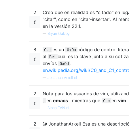
2
Creo que en realidad es "citado" en lug
"citar", como en "citar-insertar". Al men
en la versión 22.1.
—
Bryan Oakley
8
es un
código de control literal
C-j
0x0a
al
cual es la clave junto a su cotiz
Ret
envíos
.
0x0d
en.wikipedia.org/wiki/C0_and_C1_contr
—
Jonathan Arkell el
2
Nota para los usuarios de vim, utilizan
en
emacs
, mientras que
en
vim
.
j
C-m
—
Alpha TAN el
2
@ JonathanArkell Esa es una descripci