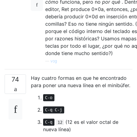
cómo
funciona, pero no
por qué
. Dentr
editor, Ret produce 0x0a, entonces, ¿p
debería producir 0x0d en inserción ent
comillas? Eso no tiene ningún sentido. 
porque el código interno del teclado e
por razones históricas? Usamos mapas
teclas por todo el lugar, ¿por qué no aq
donde tiene mucho sentido?)
—
vog
Hay cuatro formas en que he encontrado
74
para poner una nueva línea en el minibúfer.
C-o
C-q C-j
(12 es el valor octal de
C-q
12
nueva línea)