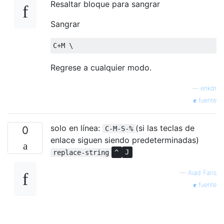
Resaltar bloque para sangrar
Sangrar
C
+
M \
Regrese a cualquier modo.
—
enkdr
fuente
solo en línea:
(si las teclas de
0
C-M-S-%
enlace siguen siendo predeterminadas)
replace-string
^
J
—
Aiad Faris
fuente