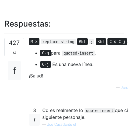
Respuestas:
427
M-x
replace-string
RET
;
RET
C-q C-j
para
,
C-q
quoted-insert
Es una nueva línea.
C-j
¡Salud!
—
Jona
3
Cq es realmente lo
que ci
quote-insert
siguiente personaje.
—
Joe Casadonte el