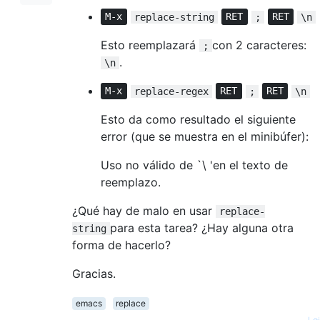
M-x
replace-string
RET
;
RET
\n
Esto reemplazará
con 2 caracteres:
;
.
\n
M-x
replace-regex
RET
;
RET
\n
Esto da como resultado el siguiente
error (que se muestra en el minibúfer):
Uso no válido de `\ 'en el texto de
reemplazo.
¿Qué hay de malo en usar
replace-
para esta tarea? ¿Hay alguna otra
string
forma de hacerlo?
Gracias.
emacs
replace