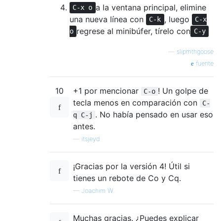
a la ventana principal, elimine
C-x o
una nueva línea con
, luego
C-k
C-x
regrese al minibúfer, tírelo con
o
C-y
—
slipmthgoose
fuente
10
+1 por mencionar
! Un golpe de
C-o
tecla menos en comparación con
C-
. No había pensado en usar eso
q C-j
antes.
—
itsjeyd
¡Gracias por la versión 4! Útil si
tienes un rebote de Co y Cq.
—
Joachim W
Muchas gracias. ¿Puedes explicar