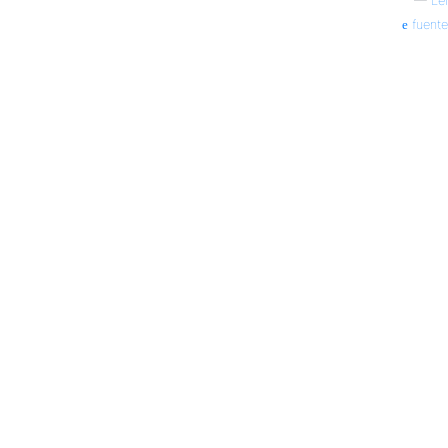
—
Lei
fuente