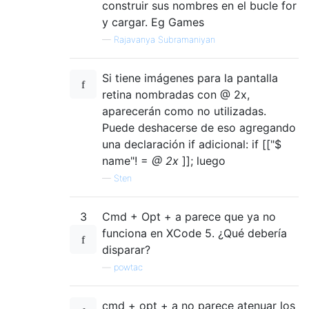
construir sus nombres en el bucle for
y cargar. Eg Games
—
Rajavanya Subramaniyan
Si tiene imágenes para la pantalla
retina nombradas con @ 2x,
aparecerán como no utilizadas.
Puede deshacerse de eso agregando
una declaración if adicional: if [["$
name"! =
@ 2x
]]; luego
—
Sten
3
Cmd + Opt + a parece que ya no
funciona en XCode 5. ¿Qué debería
disparar?
—
powtac
cmd + opt + a no parece atenuar los