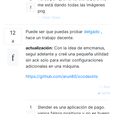
me está dando todas las imágenes
png
—
Omer Obaid
Puede ser que puedas probar
delgado
,
12
hace un trabajo decente.
actualización:
Con la idea de emcmanus,
seguí adelante y creé una pequeña utilidad
sin ack solo para evitar configuraciones
adicionales en una máquina.
https://github.com/arun80/xcodeutils
—
Arun
fuente
1
Slender es una aplicación de pago.
varios falsos positivos y no es bueno