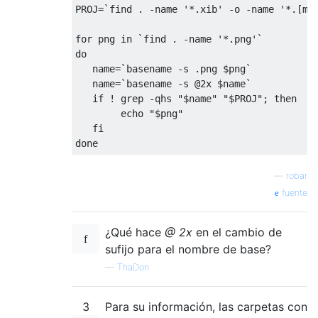
PROJ
=
`find . -name '*.xib' -o -name '*.[mh
for
 png 
in
`find . -name '*.png'`
do
   name
=
`basename -s .png $png`
   name
=
`basename -s @2x $name`
if
!
 grep 
-
qhs 
"$name"
"$PROJ"
;
then
        echo 
"$png"
fi
done
—
robar
fuente
¿Qué hace
@ 2x
en el cambio de
sufijo para el nombre de base?
—
ThaDon
3
Para su información, las carpetas con