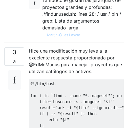
Tampoco le gustan las jerarquías de
proyectos grandes y profundas:
./findunused.sh: línea 28: / usr / bin /
grep: Lista de argumentos
demasiado larga
—
Martin-Gilles Lavoie
Hice una modificación muy leve a la
3
excelente respuesta proporcionada por
@EdMcManus para manejar proyectos que
utilizan catálogos de activos.
#!/bin/bash
for
 i 
in
`find . -name "*.imageset"`
;
do
    file
=
`basename -s .imageset "$i"`
    result
=
`ack -i "$file" --ignore-dir="*
if
[
-
z 
"$result"
];
then
        echo 
"$i"
fi