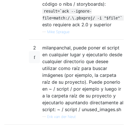
código o nibs / storyboards):
result=`ack --ignore-
file=match:/.\.pbxproj/ -i "$file"`
esto requiere ack 2.0 y superior
—
Mike Sprague
2
milanpanchal, puede poner el script
en cualquier lugar y ejecutarlo desde
cualquier directorio que desee
utilizar como raíz para buscar
imágenes (por ejemplo, la carpeta
raíz de su proyecto). Puede ponerlo
en ~ / script / por ejemplo y luego ir
a la carpeta raíz de su proyecto y
ejecutarlo apuntando directamente al
script: ~ / script / unused_images.sh
—
Erik van der Neut