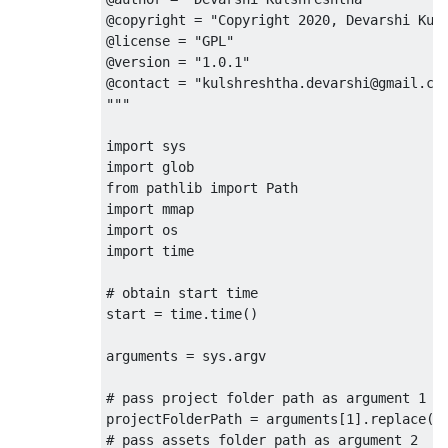
@copyright = "
Copyright
2020
,
Devarshi
Kul
@license = "
GPL
"

@version = "
1.0
.
1
"

@contact = "
kulshreshtha
.
devarshi@gmail
.
co
"""
import
import
from
 pathlib 
import
Path
import
import
import
 time

# obtain start time
start 
=
 time
.
time
()
arguments 
=
 sys
.
argv

# pass project folder path as argument 1
projectFolderPath 
=
 arguments
[
1
].
replace
(
"
# pass assets folder path as argument 2