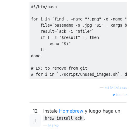
#!/bin/bash
for
 i 
in
`find . -name "*.png" -o -name "*
    file
=
`basename -s .jpg "$i" | xargs ba
    result
=
`ack -i "$file"`
if
[
-
z 
"$result"
];
then
        echo 
"$i"
fi
done
# Ex: to remove from git
# for i in `./script/unused_images.sh`; do
—
Ed McManus
fuente
12
Instale
Homebrew
y luego haga un
.
brew install ack
—
Marko