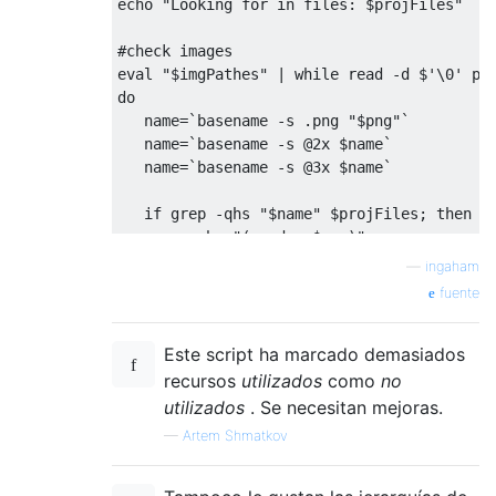
echo 
"Looking for in files: $projFiles"
#check images
eval
"$imgPathes"
|
while
 read 
-
d $
'\0'
do
   name
=
`basename -s .png "$png"`
   name
=
`basename -s @2x $name`
   name
=
`basename -s @3x $name`
if
 grep 
-
qhs 
"$name"
 $projFiles
;
then
        echo 
"(used - $png)"
else
—
ingaham
        echo 
"!!!UNUSED - $png"
fuente
fi
done
Este script ha marcado demasiados
recursos
utilizados
como
no
utilizados
. Se necesitan mejoras.
—
Artem Shmatkov