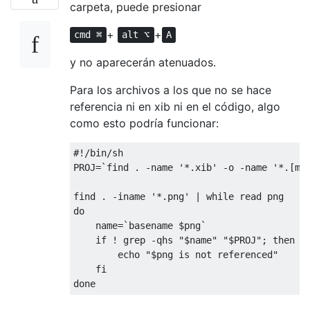
carpeta, puede presionar
+
+
cmd ⌘
alt ⌥
A
y no aparecerán atenuados.
Para los archivos a los que no se hace
referencia ni en xib ni en el código, algo
como esto podría funcionar:
#!/bin/sh
PROJ
=
`find . -name '*.xib' -o -name '*.[mh
find 
.
-
iname 
'*.png'
|
while
do
    name
=
`basename $png`
if
!
 grep 
-
qhs 
"$name"
"$PROJ"
;
then
        echo 
"$png is not referenced"
fi
done