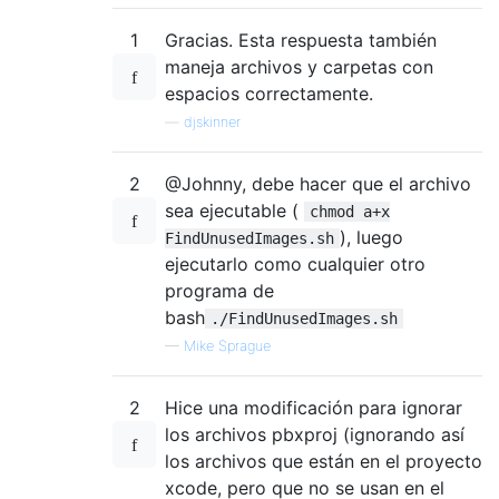
1
Gracias. Esta respuesta también
maneja archivos y carpetas con
espacios correctamente.
—
djskinner
2
@Johnny, debe hacer que el archivo
sea ejecutable (
chmod a+x
), luego
FindUnusedImages.sh
ejecutarlo como cualquier otro
programa de
bash
./FindUnusedImages.sh
—
Mike Sprague
2
Hice una modificación para ignorar
los archivos pbxproj (ignorando así
los archivos que están en el proyecto
xcode, pero que no se usan en el