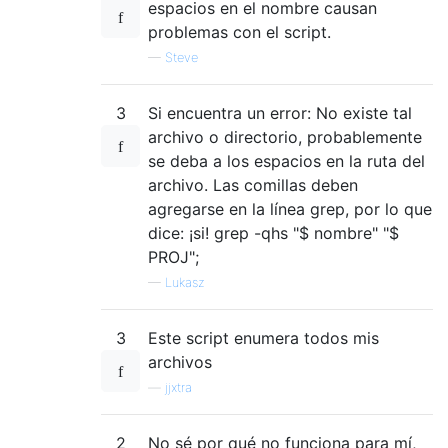
espacios en el nombre causan
problemas con el script.
—
Steve
3
Si encuentra un error: No existe tal
archivo o directorio, probablemente
se deba a los espacios en la ruta del
archivo. Las comillas deben
agregarse en la línea grep, por lo que
dice: ¡si! grep -qhs "$ nombre" "$
PROJ";
—
Lukasz
3
Este script enumera todos mis
archivos
—
jjxtra
2
No sé por qué no funciona para mí,