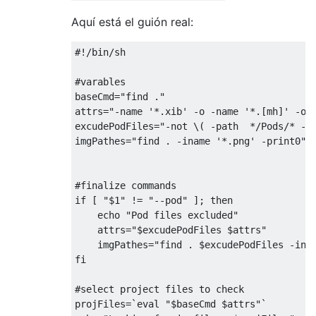
Aquí está el guión real:
#!/bin/sh
#varables
baseCmd
=
"find ."
attrs
=
"-name '*.xib' -o -name '*.[mh]' -o 
excudePodFiles
=
"-not \( -path  */Pods/* -p
imgPathes
=
"find . -iname '*.png' -print0"
#finalize commands
if
[
"$1"
!=
"--pod"
];
then
    echo 
"Pod files excluded"
    attrs
=
"$excudePodFiles $attrs"
    imgPathes
=
"find . $excudePodFiles -ina
fi
#select project files to check
projFiles
=
`eval "$baseCmd $attrs"`