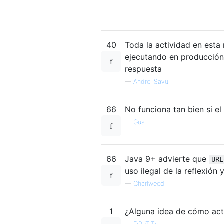
40
Toda la actividad en est
ejecutando en producción 
respuesta
—
Andrei Savu
66
No funciona tan bien si e
—
Gus
66
Java 9+ advierte que
URL
uso ilegal de la reflexión y
—
Charlweed
1
¿Alguna idea de cómo act