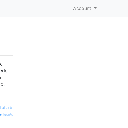
Account
,
erlo
i
to.
 Lalonde
fuente