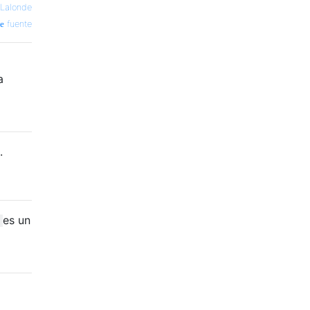
 Lalonde
fuente
a
.
es un