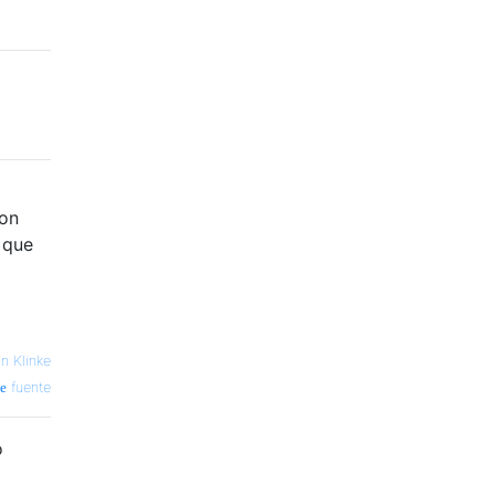
son
 que
in Klinke
fuente
o