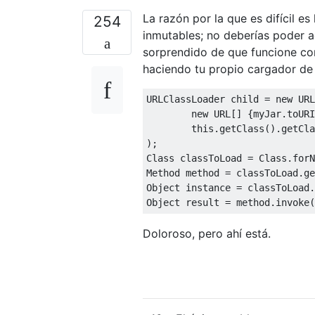
La razón por la que es difícil e
254
inmutables; no deberías poder a
sorprendido de que funcione con
haciendo tu propio cargador de 
URLClassLoader
 child 
=
new
URL
new
 URL
[]
{
myJar
.
toURI
this
.
getClass
().
getCla
);
Class
 classToLoad 
=
Class
.
forN
Method
 method 
=
 classToLoad
.
ge
Object
 instance 
=
 classToLoad
.
Object
 result 
=
 method
.
invoke
(
Doloroso, pero ahí está.