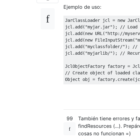
Ejemplo de uso:
JarClassLoader
 jcl 
=
new
JarCl
jcl
.
add
(
"myjar.jar"
);
// Load 
jcl
.
add
(
new
 URL
(
"http://myserv
jcl
.
add
(
new
FileInputStream
(
"m
jcl
.
add
(
"myclassfolder/"
);
// 
jcl
.
add
(
"myjarlib/"
);
// Recur
JclObjectFactory
 factory 
=
Jcl
// Create object of loaded cla
Object
 obj 
=
 factory
.
create
(
jc
99
También tiene errores y f
findResources (...). Prep
cosas no funcionan =)