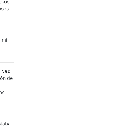
scos.
ases.
 mi
a vez
ión de
as
staba