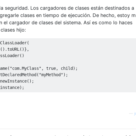
s la seguridad. Los cargadores de clases están destinados a 
gregarle clases en tiempo de ejecución. De hecho, estoy 
 el cargador de clases del sistema. Así es como lo haces
clases hijo:
ClassLoader
(
().
toURL
()},
ssLoader
()
ame
(
"com.MyClass"
,
true
,
 child
);
tDeclaredMethod
(
"myMethod"
);
newInstance
();
instance
);
—
j