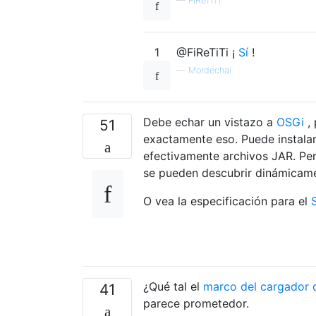
—
FiReTiTi
1
@FiReTiTi ¡
Sí
!
—
Mordechai
Debe echar un vistazo a
OSGi
, 
51
exactamente eso. Puede instalar,
efectivamente archivos JAR. Per
se pueden descubrir dinámicame
O vea la especificación para el
¿Qué tal el
marco del cargador 
41
parece prometedor.