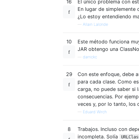
16
El único problema con est
En lugar de simplemente ca
¿Lo estoy entendiendo ma
—
Allain Lalonde
10
Este método funciona muy
JAR obtengo una ClassNot
—
darrickc
29
Con este enfoque, debe a
para cada clase. Como es
carga, no puede saber si 
consecuencias. Por ejempl
veces y, por lo tanto, los
—
Eduard Wirch
8
Trabajos. Incluso con depe
incompleta. Solía
URLClas