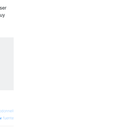
ser
muy
odonnell
fuente