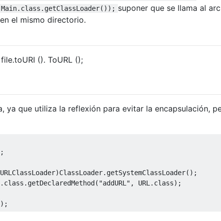
suponer que se llama al ar
 Main.class.getClassLoader());
en el mismo directorio.
ile.toURI (). ToURL ();
, ya que utiliza la reflexión para evitar la encapsulación, p
;
URLClassLoader
)
ClassLoader
.
getSystemClassLoader
();
.
class
.
getDeclaredMethod
(
"addURL"
,
 URL
.
class
);
);