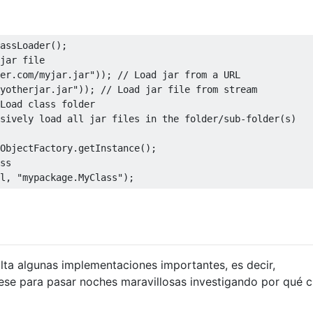
assLoader
();
jar file  
er.com/myjar.jar"
));
// Load jar from a URL
yotherjar.jar"
));
// Load jar file from stream
Load class folder  
sively load all jar files in the folder/sub-folder(s)
ObjectFactory
.
getInstance
();
ss  
l
,
"mypackage.MyClass"
);
alta algunas implementaciones importantes, es decir,
árese para pasar noches maravillosas investigando por qué c