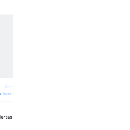
—
Chris
fuente
iertas