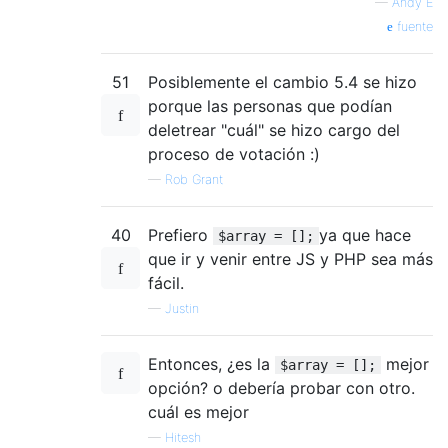
—
Andy E
fuente
51
Posiblemente el cambio 5.4 se hizo
porque las personas que podían
deletrear "cuál" se hizo cargo del
proceso de votación :)
—
Rob Grant
40
Prefiero
ya que hace
$array = [];
que ir y venir entre JS y PHP sea más
fácil.
—
Justin
Entonces, ¿es la
mejor
$array = [];
opción? o debería probar con otro.
cuál es mejor
—
Hitesh