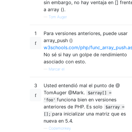
sin embargo, no hay ventaja en [] frent
a array ().
—
Tom Auger
1
Para versiones anteriores, puede usar
array_push ()
w3schools.com/php/func_array_push.a
No sé si hay un golpe de rendimiento
asociado con esto.
—
Marcar el
3
Usted entendió mal el punto de @
TomAuger @Mark.
$array[] =
funciona bien en versiones
'foo'
anteriores de PHP. Es solo
$array =
para inicializar una matriz que es
[];
nueva en 5.4.
—
Codemonkey