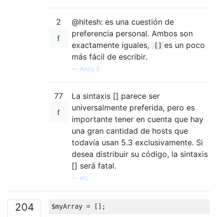
2
@hitesh: es una cuestión de
preferencia personal. Ambos son
exactamente iguales,
es un poco
[]
más fácil de escribir.
—
Andy E
77
La sintaxis [] parece ser
universalmente preferida, pero es
importante tener en cuenta que hay
una gran cantidad de hosts que
todavía usan 5.3 exclusivamente. Si
desea distribuir su código, la sintaxis
[] será fatal.
—
etc
204
$myArray 
=
[];