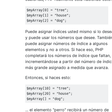
$myArray
[
0
]
=
"tree"
;
$myArray
[
1
]
=
"house"
;
$myArray
[
2
]
=
"dog"
;
Puede asignar índices usted mismo si lo dese
y puede usar los números que desee. Tambié
puede asignar números de índice a algunos
elementos y no a otros. Si hace eso, PHP
completará los números de índice que faltan,
incrementándose a partir del número de índi
más grande asignado a medida que avanza.
Entonces, si haces esto:
$myArray
[
10
]
=
"tree"
;
$myArray
[
20
]
=
"house"
;
$myArray
[]
=
"dog"
;
... el elemento "perro" recibirá un número de