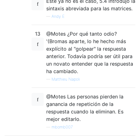
Este ya no es el caso, 5.4 introdujo la
sintaxis abreviada para las matrices.
—
Andy E
13
@Motes ¿Por qué tanto odio?
'(Bromas aparte, lo he hecho más
explícito al "golpear" la respuesta
anterior. Todavía podría ser útil para
un novato entender que la respuesta
ha cambiado.
—
Matthieu Napoli
@Motes Las personas pierden la
ganancia de repetición de la
respuesta cuando la eliminan. Es
mejor editarlo.
—
mbomb007