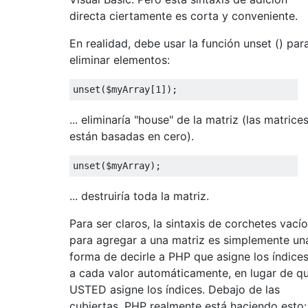
directa ciertamente es corta y conveniente.
En realidad, debe usar la función unset () par
eliminar elementos:
unset
(
$myArray
[
1
]);
... eliminaría "house" de la matriz (las matrice
están basadas en cero).
unset
(
$myArray
);
... destruiría toda la matriz.
Para ser claros, la sintaxis de corchetes vací
para agregar a una matriz es simplemente un
forma de decirle a PHP que asigne los índice
a cada valor automáticamente, en lugar de q
USTED asigne los índices. Debajo de las
cubiertas, PHP realmente está haciendo esto: