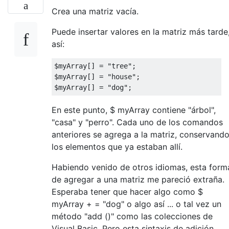
Crea una matriz vacía.
Puede insertar valores en la matriz más tarde
así:
$myArray
[]
=
"tree"
;
$myArray
[]
=
"house"
;
$myArray
[]
=
"dog"
;
En este punto, $ myArray contiene "árbol",
"casa" y "perro". Cada uno de los comandos
anteriores se agrega a la matriz, conservand
los elementos que ya estaban allí.
Habiendo venido de otros idiomas, esta form
de agregar a una matriz me pareció extraña.
Esperaba tener que hacer algo como $
myArray + = "dog" o algo así ... o tal vez un
método "add ()" como las colecciones de
Visual Basic. Pero esta sintaxis de adición