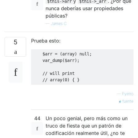
y
. ¿Por qué
$this->arr
$this->_arr
nunca deberías usar propiedades
públicas?
—
James C
Prueba esto:
5
    $arr 
=
(
array
)
null
;
    var_dump
(
$arr
);
// will print
// array(0) { }
—
Pyetro
fuente
44
Un poco genial, pero más como un
truco de fiesta que un patrón de
codificación realmente útil, ¿no te