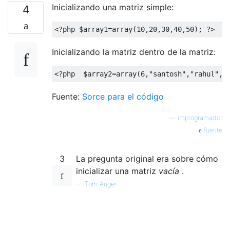
Inicializando una matriz simple:
4
<?
php $array1
=
array
(
10
,
20
,
30
,
40
,
50
);
?>
Inicializando la matriz dentro de la matriz:
<?
php  $array2
=
array
(
6
,
"santosh"
,
"rahul"
,
a
Fuente:
Sorce para el código
—
improgramador
fuente
3
La pregunta original era sobre cómo
inicializar una matriz
vacía
.
—
Tom Auger