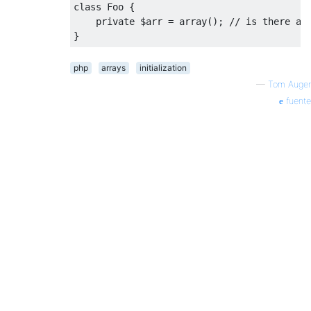
class
Foo
{
private
 $arr 
=
 array
();
// is there an
}
php
arrays
initialization
—
Tom Auger
fuente