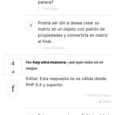
parece?
—
Tom Auger
Podría ser útil si desea crear su
matriz en un objeto con patrón de
propiedades y convertirla en matriz
al final.
—
Jomar Sevillejo
No
hay otra manera
, así que este es el
4
mejor.
Editar: Esta respuesta no es válida desde
PHP 5.4 y superior.
—
Matthieu Napoli
fuente