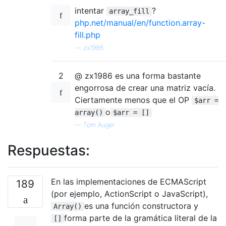
intentar
?
array_fill
php.net/manual/en/function.array-
fill.php
—
zx1986
2
@ zx1986 es una forma bastante
engorrosa de crear una matriz vacía.
Ciertamente menos que el OP
$arr =
o
array()
$arr = []
—
Tom Auger
Respuestas:
En las implementaciones de ECMAScript
189
(por ejemplo, ActionScript o JavaScript),
es una función constructora y
Array()
forma parte de la gramática literal de la
[]