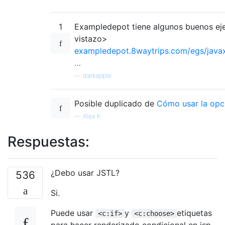
1
Exampledepot tiene algunos buenos ej
vistazo>
exampledepot.8waytrips.com/egs/javax.s
…
—
darkapple
Posible duplicado de
Cómo usar la opci
—
Alex K
Respuestas:
¿Debo usar JSTL?
536
Si.
Puede usar
y
etiquetas
<c:if>
<c:choose>
para hacer renderizado condicional en jsp