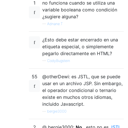
1
no funciona cuando se utiliza una
variable booleana como condición
¿sugiere alguna?
—
Adnane.T
¿Esto debe estar encerrado en una
etiqueta especial, o simplemente
pegarlo directamente en HTML?
—
CodyBugstein
55
@otherDewi: es JSTL, que se puede
usar en un archivo JSP. Sin embargo,
el operador condicional o ternario
existe en muchos otros idiomas,
incluido Javascript.
—
bergie3000
2
@ bergie3000:
No
, esto no es
JSTL
.