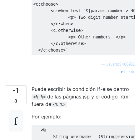
<c:choose>

       <c:when test="${params.number >=40 &
              <p> Two digit number starting
       </c:when>

       <c:otherwise>

              <p> Other numbers. </p>

       </c:otherwise>

  </c:choose>`
—
usuario3466950
fuente
Puede escribir la condición if-else dentro
-1
de las páginas jsp y el código html
<% %>
fuera de
<% %>
Por ejemplo:
<%
String
 username 
=
(
String
)
session
.