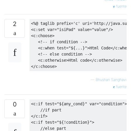
fuente
2
<%@
 taglib prefix
=
'c'
 uri
=
'http://java.sun
<c:set
var
=
"isiPad"
value
=
"value"
/>
<c:choose>
<!-- if condition -->
<c:when
test
=
"${...}"
>
Html Code
</c:when
<!-- else condition -->
<c:otherwise>
Html code
</c:otherwise>
</c:choose>
—
Bhushan Sanghavi
fuente
0
<c:if
test
=
"${any_cond}"
var
=
"condition"
>
</c:if>
<c:if
test
=
"${!condition}"
>