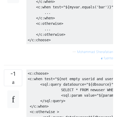
</c:when>
<c:when
test
=
"${myvar.equals('bar')}"
>
        ...

</c:when>
<c:otherwise>
        ...

</c:otherwise>
</c:choose>
—
Mohammad Sherafatian
fuente
-1
<c:choose>
<c:when
test
=
"${not empty userid and useri
<sql:query
dataSource
=
"${dbsource}"
                SELECT * FROM newuser WHERE
<sql:param
value
=
"${param.
</sql:query>
</c:when>
<c:otherwise
>