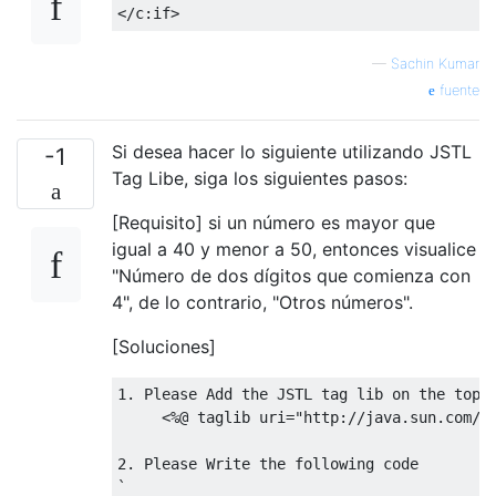
</c:if>
—
Sachin Kumar
fuente
Si desea hacer lo siguiente utilizando JSTL
-1
Tag Libe, siga los siguientes pasos:
[Requisito] si un número es mayor que
igual a 40 y menor a 50, entonces visualice
"Número de dos dígitos que comienza con
4", de lo contrario, "Otros números".
[Soluciones]
1.
Please
Add
 the JSTL tag lib on the top 
     <%@ taglib uri="http://java.sun.com/j
2.
Please
Write
`
