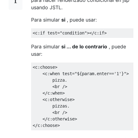
usando JSTL.
Para simular
si
, puede usar:
<c:if
test
=
"condition"
></c:if>
Para simular
si ... de lo contrario
, puede
usar:
<c:choose>
<c:when
test
=
"${param.enter=='1'}"
>
        pizza. 
<br
/>
</c:when>
<c:otherwise>
        pizzas. 
<br
/>
</c:otherwise>
</c:choose>