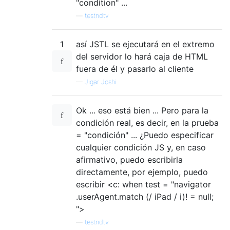
"condition" ...
—
testndtv
1
así JSTL se ejecutará en el extremo
del servidor lo hará caja de HTML
fuera de él y pasarlo al cliente
—
Jigar Joshi
Ok ... eso está bien ... Pero para la
condición real, es decir, en la prueba
= "condición" ... ¿Puedo especificar
cualquier condición JS y, en caso
afirmativo, puedo escribirla
directamente, por ejemplo, puedo
escribir <c: when test = "navigator
.userAgent.match (/ iPad / i)! = null;
">
—
testndtv