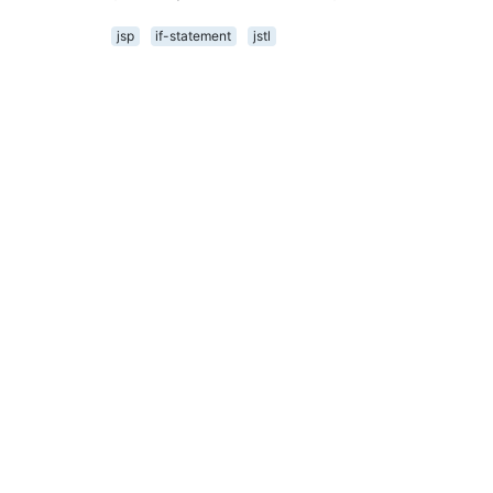
jsp
if-statement
jstl