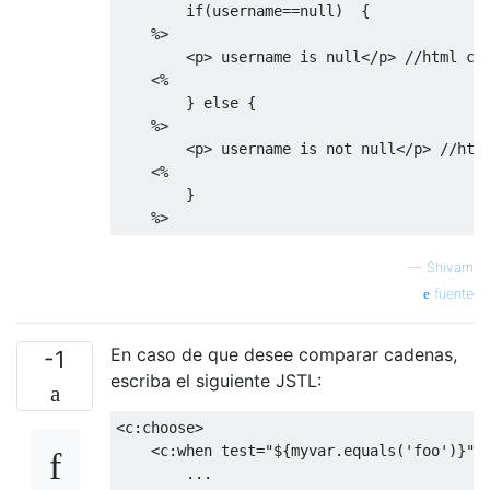
if
(
username
==
null
)
{
    %>            

<p>
 username is null
</p>
 //html cod
<%
}
else
{
    %>

<p>
 username is not null
</p>
 //html
<%
}
    %>
—
Shivam
fuente
En caso de que desee comparar cadenas,
-1
escriba el siguiente JSTL:
<c:choose>
<c:when
test
=
"${myvar.equals('foo')}"
>
        ...
