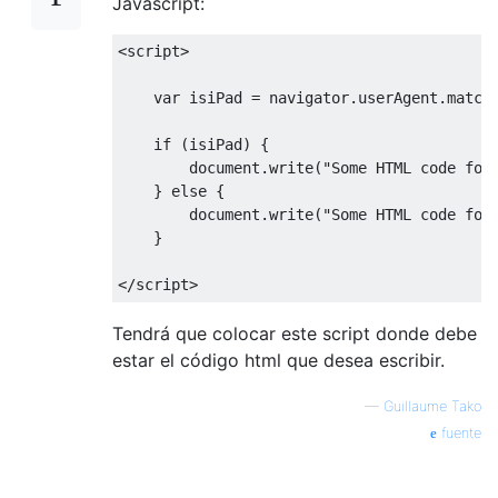
Javascript:
<script>
var
 isiPad 
=
 navigator
.
userAgent
.
match
if
(
isiPad
)
{
        document
.
write
(
"Some HTML code for
}
else
{
        document
.
write
(
"Some HTML code for
}
</script>
Tendrá que colocar este script donde debe
estar el código html que desea escribir.
—
Guillaume Tako
fuente