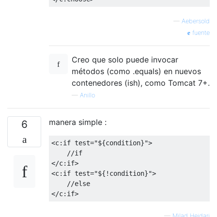
—
Aebersold
fuente
Creo que solo puede invocar
métodos (como .equals) en nuevos
contenedores (ish), como Tomcat 7+.
—
Anillo
manera simple :
6
<c:if
test
=
"${condition}"
>
    //if
</c:if>
<c:if
test
=
"${!condition}"
>
    //else
</c:if>
—
Milad Heidari