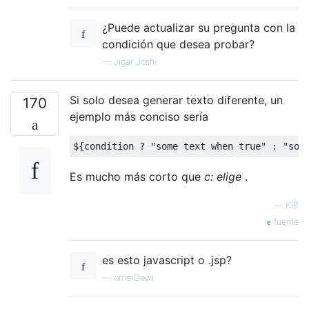
¿Puede actualizar su pregunta con la
condición que desea probar?
—
Jigar Joshi
Si solo desea generar texto diferente, un
170
ejemplo más conciso sería
$
{
condition 
?
"some text when true"
:
"som
Es mucho más corto que
c: elige
.
—
KIR
fuente
es esto javascript o .jsp?
—
otherDewi