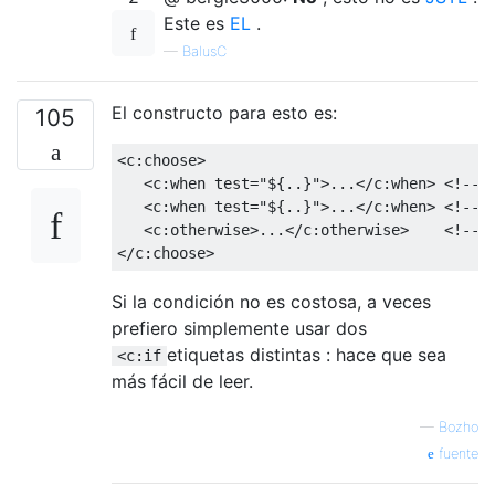
Este es
EL
.
—
BalusC
El constructo para esto es:
105
<c:choose>
<c:when
test
=
"${..}"
>
...
</c:when>
<!-- 
<c:when
test
=
"${..}"
>
...
</c:when>
<!-- 
<c:otherwise>
...
</c:otherwise>
<!-- 
</c:choose>
Si la condición no es costosa, a veces
prefiero simplemente usar dos
etiquetas distintas : hace que sea
<c:if
más fácil de leer.
—
Bozho
fuente