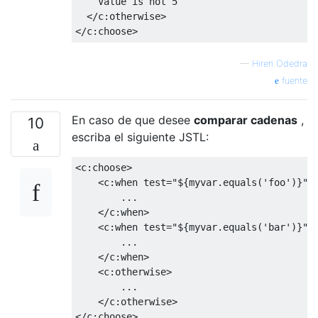
    Value is not 5
</c:otherwise>
</c:choose>
—
Hiren Odedra
fuente
En caso de que desee
comparar cadenas
,
10
escriba el siguiente JSTL:
<c:choose>
<c:when
test
=
"${myvar.equals('foo')}"
>
        ...
</c:when>
<c:when
test
=
"${myvar.equals('bar')}"
>
        ...
</c:when>
<c:otherwise>
        ...
</c:otherwise>
</c:choose>