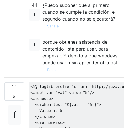
44
¿Puedo suponer que si primero
cuando se cumple la condición, el
segundo cuando no se ejecutará?
—
Salta el
porque obtienes asistencia de
contenido lista para usar, para
empezar. Y debido a que webdevs
puede usarlo sin aprender otro dsl
—
Bozho
11
<%@
 taglib prefix
=
'c'
 uri
=
'http://java.sun
<c:set
var
=
"val"
value
=
"5"
/>
<c:choose>
<c:when
test
=
"${val == '5'}"
>
    Value is 5
</c:when>
<c:otherwise>