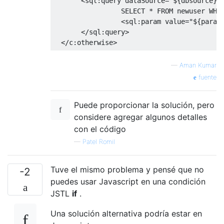
<sql:query
dataSource
=
"${dbsource}"
                 SELECT * FROM newuser WHER
<sql:param
value
=
"${param
</sql:query>
</c:otherwise>
—
Aman Kumar
fuente
Puede proporcionar la solución, pero
considere agregar algunos detalles
con el código
—
Patel Romil
Tuve el mismo problema y pensé que no
-2
puedes usar Javascript en una condición
JSTL
if
.
Una solución alternativa podría estar en