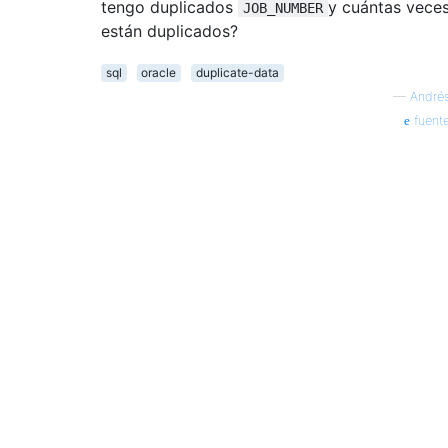
tengo duplicados
y cuántas vece
JOB_NUMBER
están duplicados?
sql
oracle
duplicate-data
—
André
fuent