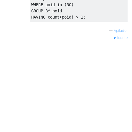
WHERE
 poid 
in
(
50
)
GROUP
BY
HAVING
 count
(
poid
)
>
1
;
—
Apilador
fuente