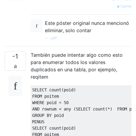
fuente
Este póster original nunca mencionó
eliminar, solo contar
—
Jeff
También puede intentar algo como esto
-1
para enumerar todos los valores
duplicados en una tabla, por ejemplo,
reqitem
SELECT
 count
(
poid
)
FROM
WHERE
 poid 
=
50
AND
 rownum 
<
any
(
SELECT
 count
(*)
FROM
 po
GROUP
BY
 poid 

SELECT
 count
(
poid
)
FROM