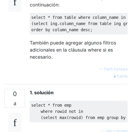
continuación:
select
*
from
table
where
 column_name 
in
(
select
 ing
.
column_name 
from
table
 ing 
gro
order
by
 column_name 
desc
;
También puede agregar algunos filtros
adicionales en la cláusula where si es
necesario.
—
Parth Kansara
fuente
1. solución
0
select
*
from
 emp

where
 rowid 
not
in
(
select
 max
(
rowid
)
from
 emp 
group
by
 e
—
Haz o muere