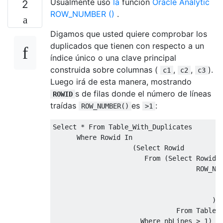
Usualmente uso
la
función
Oracle Analytic
2
ROW_NUMBER ()
.
Digamos que usted quiere comprobar los
duplicados que tienen con respecto a un
índice único o una clave principal
construida sobre columnas (
,
,
).
c1
c2
c3
Luego irá de esta manera, mostrando
s de filas donde el número de líneas
ROWID
traídas
es
:
ROW_NUMBER()
>1
Select
*
From
 Table_With_Duplicates

Where
 Rowid 
In
(
Select
 Rowid

From
(
Select
 Rowid
,
                                    ROW_NU
)
 
From
 Table_
Where
 nbLines 
>
1
)