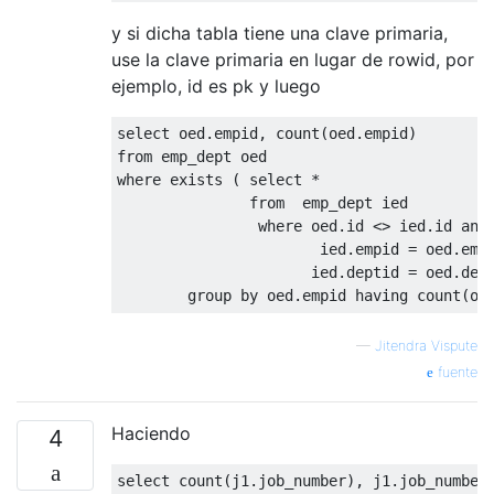
y si dicha tabla tiene una clave primaria,
use la clave primaria en lugar de rowid, por
ejemplo, id es pk y luego
select
 oed
.
empid
,
 count
(
oed
.
empid
)
from
 emp_dept oed 
where
exists
(
select
*
from
  emp_dept ied 
where
 oed
.
id 
<>
 ied
.
id 
and
                       ied
.
empid 
=
 oed
.
emp
                      ied
.
deptid 
=
 oed
.
dep
group
by
 oed
.
empid 
having
 count
(
oe
—
Jitendra Vispute
fuente
Haciendo
4
select
 count
(
j1
.
job_number
),
 j1
.
job_number