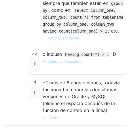
siempre que también estén en
group
, como en:
by
select column_one,
column_two, count(*) from tablename
group by column_one, column_two
etc.
having count(column_one) > 1;
—
Amos M. Carpenter
44
o incluso
: D
having count(*) > 1
—
Stanislav Mamontov
3
+1 más de 8 años después, todavía
funciona bien para las dos últimas
versiones de Oracle y MySQL
(elimine el espacio después de la
función de conteo en la línea).
—
PhatHV