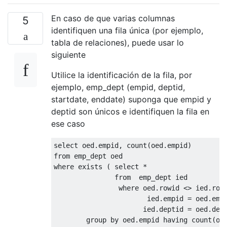
En caso de que varias columnas
5
identifiquen una fila única (por ejemplo,
tabla de relaciones), puede usar lo
siguiente
Utilice la identificación de la fila, por
ejemplo, emp_dept (empid, deptid,
startdate, enddate) suponga que empid y
deptid son únicos e identifiquen la fila en
ese caso
select
 oed
.
empid
,
 count
(
oed
.
empid
)
from
 emp_dept oed 
where
exists
(
select
*
from
  emp_dept ied 
where
 oed
.
rowid 
<>
 ied
.
row
                       ied
.
empid 
=
 oed
.
emp
                      ied
.
deptid 
=
 oed
.
dep
group
by
 oed
.
empid 
having
 count
(
oe