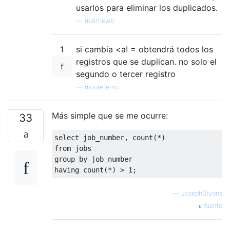
usarlos para eliminar los duplicados.
—
matthewb
1
si cambia <a! = obtendrá todos los
registros que se duplican. no solo el
segundo o tercer registro
—
moore1emu
Más simple que se me ocurre:
33
select
 job_number
,
 count
(*)
from
 jobs
group
by
 job_number
having
 count
(*)
>
1
;
—
JosephStyons
fuente