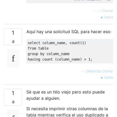
—
J. Chomel
fuente
Aquí hay una solicitud SQL para hacer eso:
1
select
 column_name
,
 count
(
1
)
from
table
group
by
having
 count 
(
column_name
)
>
1
;
—
Chaminda Dilshan
fuente
Sé que es un hilo viejo pero esto puede
1
ayudar a alguien.
Si necesita imprimir otras columnas de la
tabla mientras verifica el uso duplicado a