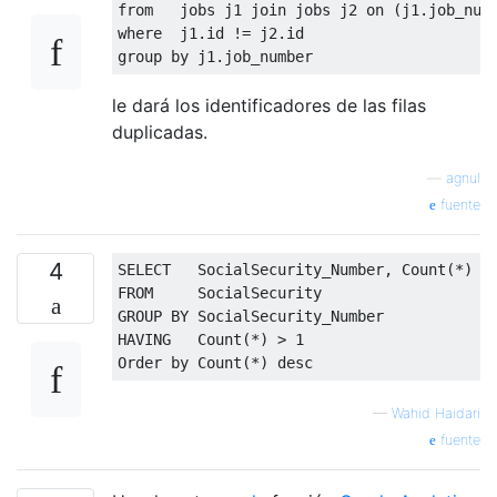
from
   jobs j1 
join
 jobs j2 
on
(
j1
.
job_num
where
  j1
.
id 
!=
 j2
.
id
group
by
 j1
.
job_number
le dará los identificadores de las filas
duplicadas.
—
agnul
fuente
4
SELECT
   SocialSecurity_Number
,
 Count
(*)
FROM
GROUP
BY
HAVING
   Count
(*)
>
1
Order
by
 Count
(*)
desc
—
Wahid Haidari
fuente