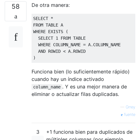
De otra manera:
58
SELECT
*
FROM
TABLE
 A
WHERE
EXISTS
(
SELECT
1
FROM
TABLE
WHERE
 COLUMN_NAME 
=
 A
.
COLUMN_NAME
AND
 ROWID 
<
 A
.
ROWID
)
Funciona bien (lo suficientemente rápido)
cuando hay un índice activado
. Y es una mejor manera de
column_name
eliminar o actualizar filas duplicadas.
—
Grrey
fuente
3
+1 funciona bien para duplicados de
múltiples columnas (por ejemplo,