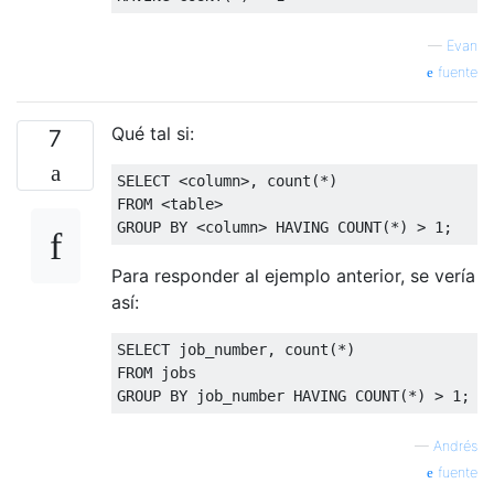
—
Evan
fuente
Qué tal si:
7
SELECT
<
column
>,
 count
(*)
FROM
<
table
>
GROUP
BY
<
column
>
HAVING
 COUNT
(*)
>
1
;
Para responder al ejemplo anterior, se vería
así:
SELECT
 job_number
,
 count
(*)
FROM
 jobs
GROUP
BY
 job_number 
HAVING
 COUNT
(*)
>
1
;
—
Andrés
fuente