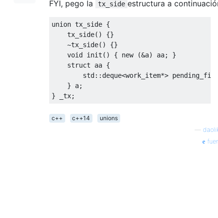
FYI, pego la
estructura a continuació
tx_side
union
 tx_side 
{
    tx_side
()
{}
~
tx_side
()
{}
void
 init
()
{
new
(&
a
)
 aa
;
}
struct
 aa 
{
        std
::
deque
<
work_item
*>
 pending_fif
}
 a
;
}
 _tx
;
c++
c++14
unions
—
daoli
fue