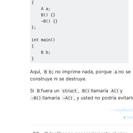
{
    A a
;
    B
()
{}
~
B
()
{}
};
int
 main
()
{
    B b
;
}
Aquí,
no imprime nada, porque
no se
B b;
a
construye ni se destruye.
Si
fuera un
,
llamaría
y
B
struct
B()
A()
llamaría
, y usted no podría evitarl
~B()
~A()
—
HolyBlack
fue