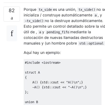
Porque
es una unión,
no s
82
tx_side
tx_side()
inicializa / construye automáticamente
, y
a
no la destruye automáticamente.
~tx_side()
Esto permite un control detallado sobre la vi
útil de ,
y
mediante la
a
pending_fifo
colocación de nuevas llamadas destructoras
manuales y (un hombre pobre
std::optional
Aquí hay un ejemplo:
#include
<iostream>
struct
{
    A
()
{
std
::
cout 
<<
"A()\n"
;}
~
A
()
{
std
::
cout 
<<
"~A()\n"
;}
};
union