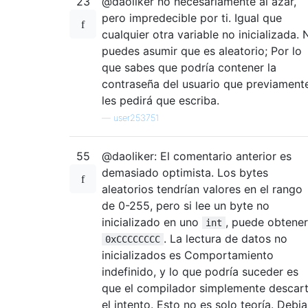
23
@daoliker no necesariamente al azar,
pero impredecible por ti. Igual que
cualquier otra variable no inicializada. 
puedes asumir que es aleatorio; Por lo
que sabes que podría contener la
contraseña del usuario que previament
les pedirá que escriba.
—
user253751
55
@daoliker: El comentario anterior es
demasiado optimista. Los bytes
aleatorios tendrían valores en el rango
de 0-255, pero si lee un byte no
inicializado en uno
, puede obtener
int
. La lectura de datos no
0xCCCCCCCC
inicializados es Comportamiento
indefinido, y lo que podría suceder es
que el compilador simplemente descar
el intento. Esto no es solo teoría. Debi