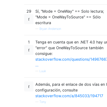
29
Sí, "Mode = OneWay" == Solo lectura;
"Mode = OneWayToSource" == Sólo
escritura
—
Bryan Anderson
1
Tenga en cuenta que en .NET 4.0 hay u
"error" que OneWayToSource también
consigue:
stackoverflow.com/questions/1496766
…
—
Luuk
Además, para el enlace de dos vías en 
configuración, consulte
stackoverflow.com/a/845033/194717
—
Tony