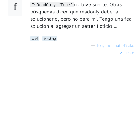
no tuve suerte. Otras
IsReadOnly="True"
búsquedas dicen que readonly debería
solucionarlo, pero no para mí. Tengo una fea
solución al agregar un setter ficticio ...
wpf
binding
—
Tony Trembath-Drake
fuente