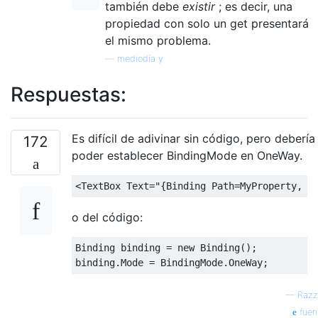
también debe
existir
; es decir, una
propiedad con solo un get presentará
el mismo problema.
—
mediodía y
Respuestas:
Es difícil de adivinar sin código, pero debería
172
poder establecer BindingMode en OneWay.
<TextBox
Text
=
"{Binding Path=MyProperty, M
o del código:
Binding
 binding 
=
new
Binding
();
binding
.
Mode
=
BindingMode
.
OneWay
;
—
Razz
fuen