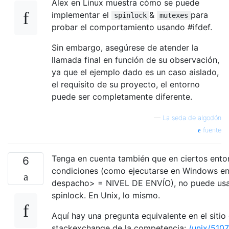
Alex en Linux muestra cómo se puede
implementar el
&
para
spinlock
mutexes
probar el comportamiento usando #ifdef.
Sin embargo, asegúrese de atender la
llamada final en función de su observación,
ya que el ejemplo dado es un caso aislado,
el requisito de su proyecto, el entorno
puede ser completamente diferente.
—
La seda de algodón
fuente
Tenga en cuenta también que en ciertos ento
6
condiciones (como ejecutarse en Windows en 
despacho> = NIVEL DE ENVÍO), no puede usa
spinlock. En Unix, lo mismo.
Aquí hay una pregunta equivalente en el sitio
stackexchange de la competencia:
/unix/510