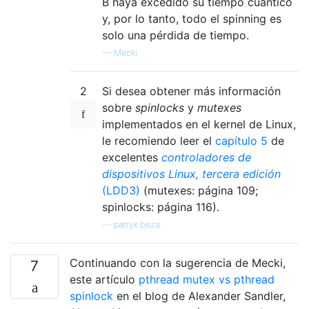
B haya excedido su tiempo cuántico
y, por lo tanto, todo el spinning es
solo una pérdida de tiempo.
—
Mecki
2
Si desea obtener más información
sobre
spinlocks
y
mutexes
implementados en el kernel de Linux,
le recomiendo leer el
capítulo 5
de
excelentes
controladores de
dispositivos Linux, tercera edición
(LDD3)
(mutexes: página 109;
spinlocks: página 116).
—
patryk.beza
Continuando con la sugerencia de Mecki,
7
este artículo
pthread mutex vs pthread
spinlock
en el blog de Alexander Sandler,