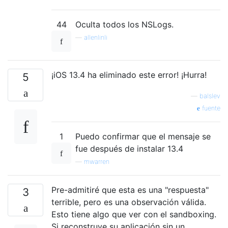
44
Oculta todos los NSLogs.
—
allenlinli
¡iOS 13.4 ha eliminado este error! ¡Hurra!
5
—
balslev
fuente
1
Puedo confirmar que el mensaje se
fue después de instalar 13.4
—
mwarren
Pre-admitiré que esta es una "respuesta"
3
terrible, pero es una observación válida.
Esto tiene algo que ver con el sandboxing.
Si reconstruye su aplicación sin un