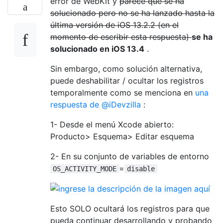
error de WebKit y
parece que se ha
solucionado pero no se ha lanzado hasta la
última versión de iOS 13.2.2 (en el
momento de escribir esta respuesta)
se ha
solucionado en iOS 13.4
.
Sin embargo, como solución alternativa,
puede deshabilitar / ocultar los registros
temporalmente como se menciona en
una
respuesta de @iDevzilla
:
1- Desde el menú Xcode abierto:
Producto> Esquema> Editar esquema
2- En su conjunto de variables de entorno
=
OS_ACTIVITY_MODE
disable
Esto SOLO ocultará los registros para que
pueda continuar desarrollando y probando