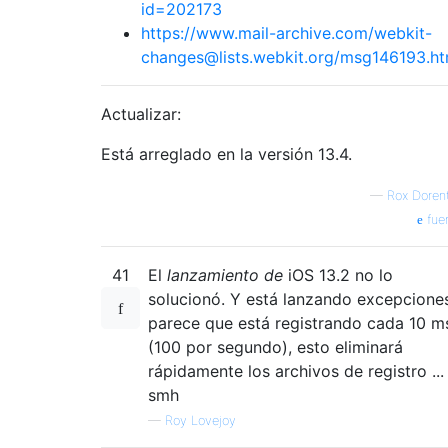
id=202173
https://www.mail-archive.com/webkit-
changes@lists.webkit.org/msg146193.ht
Actualizar:
Está arreglado en la versión 13.4.
—
Rox Doren
fue
41
El
lanzamiento de
iOS 13.2 no lo
solucionó. Y está lanzando excepcione
parece que está registrando cada 10 m
(100 por segundo), esto eliminará
rápidamente los archivos de registro ...
smh
—
Roy Lovejoy