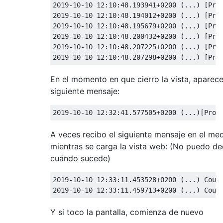
2019
-
10
-
10
12
:
10
:
48.193941
+
0200
(...)
[
Pro
2019
-
10
-
10
12
:
10
:
48.194012
+
0200
(...)
[
Pro
2019
-
10
-
10
12
:
10
:
48.195679
+
0200
(...)
[
Pro
2019
-
10
-
10
12
:
10
:
48.200432
+
0200
(...)
[
Pro
2019
-
10
-
10
12
:
10
:
48.207225
+
0200
(...)
[
Pro
2019
-
10
-
10
12
:
10
:
48.207298
+
0200
(...)
[
Pro
En el momento en que cierro la vista, aparece
siguiente mensaje:
2019
-
10
-
10
12
:
32
:
41.577505
+
0200
(...)[
Proc
A veces recibo el siguiente mensaje en el me
mientras se carga la vista web: (No puedo de
cuándo sucede)
2019
-
10
-
10
12
:
33
:
11.453528
+
0200
(...)
Coul
2019
-
10
-
10
12
:
33
:
11.459713
+
0200
(...)
Coul
Y si toco la pantalla, comienza de nuevo