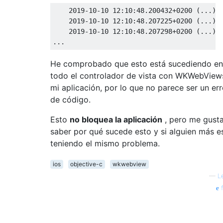
2019
-
10
-
10
12
:
10
:
48.200432
+
0200
(...)
2019
-
10
-
10
12
:
10
:
48.207225
+
0200
(...)
2019
-
10
-
10
12
:
10
:
48.207298
+
0200
(...)
...
He comprobado que esto está sucediendo en
todo el controlador de vista con WKWebView
mi aplicación, por lo que no parece ser un err
de código.
Esto
no bloquea la aplicación
, pero me gusta
saber por qué sucede esto y si alguien más e
teniendo el mismo problema.
ios
objective-c
wkwebview
—
L
f