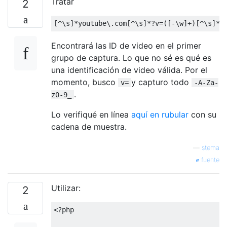
Tratar
2
[^
\s
]*
youtube\.com
[^
\s
]*?
v
=([-
\w
]+)[^
\s
]*
Encontrará las ID de video en el primer
grupo de captura. Lo que no sé es qué es
una identificación de video válida. Por el
momento, busco
y capturo todo
v=
-A-Za-
.
z0-9_
Lo verifiqué en línea
aquí en rubular
con su
cadena de muestra.
—
stema
fuente
Utilizar:
2
<?
php
