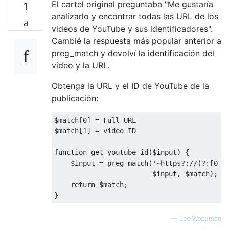
El cartel original preguntaba "Me gustaría
1
analizarlo y encontrar todas las URL de los
videos de YouTube y sus identificadores".
Cambié la respuesta más popular anterior a
preg_match y devolví la identificación del
video y la URL.
Obtenga la URL y el ID de YouTube de la
publicación:
$match
[
0
]
=
Full
 URL

$match
[
1
]
=
 video ID

function
 get_youtube_id
(
$input
)
{
    $input 
=
 preg_match
(
'~https?://(?:[0-9
                        $input
,
 $match
);
return
 $match
;
}
—
Lee Woodman