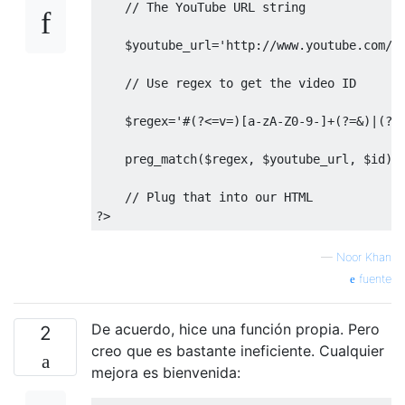
// The YouTube URL string
    $youtube_url
=
'http://www.youtube.com/w
// Use regex to get the video ID
    $regex
=
'#(?<=v=)[a-zA-Z0-9-]+(?=&)|(?<
    preg_match
(
$regex
,
 $youtube_url
,
 $id
);
// Plug that into our HTML
?>
—
Noor Khan
fuente
De acuerdo, hice una función propia. Pero
2
creo que es bastante ineficiente. Cualquier
mejora es bienvenida: