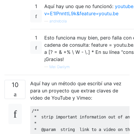
1
Aquí hay uno que no funcionó:
youtube
v=E1IPnnttL9k&feature=youtu.be
—
andrebola
1
Esto funciona muy bien, pero falla con
cadena de consulta: feature = youtu.be
a [? = & +% \ W - \.] * En su línea "con
¡Gracias!
—
Mei Gwilym
Aquí hay un método que escribí una vez
10
para un proyecto que extrae claves de
video de YouTube y Vimeo:
/**

 *  strip important information out of any 
 *

 *  @param  string  link to a video on the 