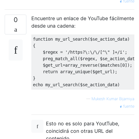
fuente
Encuentre un enlace de YouTube fácilmente
0
desde una cadena:
function
 my_url_search
(
$se_action_data
)
{
    $regex 
=
'/https?\:\/\/[^\" ]+/i'
;
    preg_match_all
(
$regex
,
 $se_action_data
    $get_url
=
array_reverse
(
$matches
[
0
]);
return
 array_unique
(
$get_url
);
}
echo my_url_search
(
$se_action_data
)
—
Mukesh Kumar Bijarniya
fuente
Esto no es solo para YoutTube,
coincidirá con otras URL del
contenido.