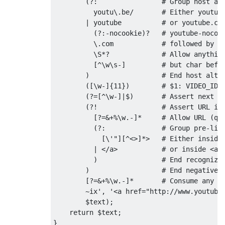
        (?:                # Group host alt
          youtu\.be/       # Either youtu.b
        | youtube          # or youtube.com
          (?:-nocookie)?   # youtube-nocook
          \.com            # followed by

          \S*?             # Allow anything
          [^\w\s-]         # but char befor
        )                  # End host alter
        ([\w-]{11})        # $1: VIDEO_ID i
        (?=[^\w-]|$)       # Assert next ch
        (?!                # Assert URL is 
          [?=&+%\w.-]*     # Allow URL (que
          (?:              # Group pre-link
            [\'"][^<>]*>   # Either inside 
          | </a>           # or inside <a> 
          )                # End recognized
        )                  # End negative l
        [?=&+%\w.-]*       # Consume any UR
        ~ix'
,
'<a href="http://www.youtube
        $text
);
return
 $text
;
}