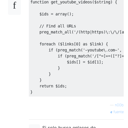
function
 get_youtube_videos
(
$string
)
{
    $ids 
=
 array
();
// Find all URLs
    preg_match_all
(
'/(http|https)\:\/\/[a-
foreach
(
$links
[
0
]
as
 $link
)
{
if
(
preg_match
(
'~youtube\.com~'
,
 $
if
(
preg_match
(
'/[^=]+=([^?]+)
                $ids
[]
=
 $id
[
1
];
}
}
}
return
 $ids
;
}
—
n00b
fuente
Si solo busca enlaces de