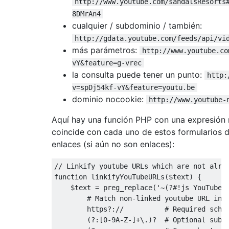
http://www.youtube.com/sandalsResorts
8DMrAn4
cualquier / subdominio / también:
http://gdata.youtube.com/feeds/api/vi
más parámetros:
http://www.youtube.co
vY&feature=g-vrec
la consulta puede tener un punto:
http:
v=spDj54kf-vY&feature=youtu.be
dominio nocookie:
http://www.youtube-
Aquí hay una función PHP con una expresión
coincide con cada uno de estos formularios d
enlaces (si aún no son enlaces):
// Linkify youtube URLs which are not alre
function
 linkifyYouTubeURLs
(
$text
)
{
    $text 
=
 preg_replace
(
'~(?#!js YouTubeId
        # Match non-linked youtube URL in t
        https?://          # Required schem
        (?:[0-9A-Z-]+\.)?  # Optional subdo