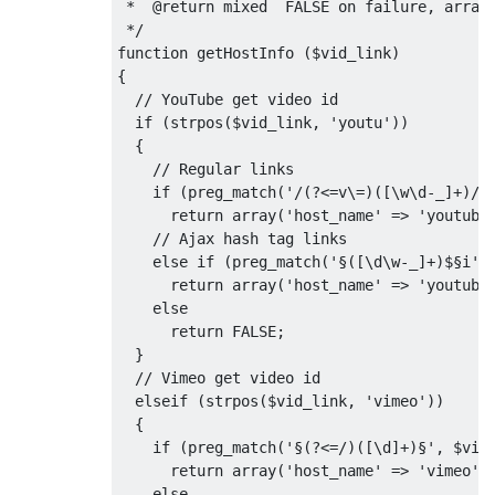
 *  @return mixed  FALSE on failure, array 
 */
function
 getHostInfo 
(
$vid_link
)
{
// YouTube get video id
if
(
strpos
(
$vid_link
,
'youtu'
))
{
// Regular links
if
(
preg_match
(
'/(?<=v\=)([\w\d-_]+)/'
return
 array
(
'host_name'
=>
'youtube
// Ajax hash tag links
else
if
(
preg_match
(
'§([\d\w-_]+)$§i'
,
return
 array
(
'host_name'
=>
'youtube
else
return
 FALSE
;
}
// Vimeo get video id
  elseif 
(
strpos
(
$vid_link
,
'vimeo'
))
{
if
(
preg_match
(
'§(?<=/)([\d]+)§'
,
 $vid
return
 array
(
'host_name'
=>
'vimeo'
,
else