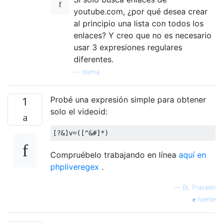
youtube.com, ¿por qué desea crear
al principio una lista con todos los
enlaces? Y creo que no es necesario
usar 3 expresiones regulares
diferentes.
—
stema
Probé una expresión simple para obtener
1
solo el videoid:
[?&]
v
=([^&#]*)
Compruébelo trabajando en línea
aquí en
phpliveregex
.
—
BL Praveen
fuente