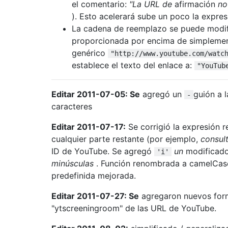
el comentario:
"La URL de
afirmación
no
). Esto acelerará sube un poco la expres
La cadena de reemplazo se puede modifi
proporcionada por encima de simplement
genérico
"http://www.youtube.com/watc
establece el texto del enlace a:
"YouTub
Editar 2011-07-05: Se
agregó un
guión a l
-
caracteres
Editar 2011-07-17:
Se corrigió la expresión 
cualquier parte restante (por ejemplo,
consul
ID de YouTube. Se agregó
un
modificad
'i'
minúsculas
. Función renombrada a camelCase
predefinida mejorada.
Editar 2011-07-27: Se
agregaron nuevos form
"ytscreeningroom" de las URL de YouTube.