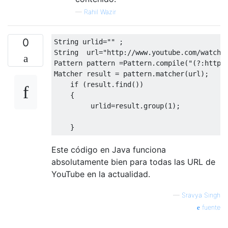
—
Rahil Wazir
0
String
 urlid
=
""
;
String
  url
=
"http://www.youtube.com/watch?
Pattern
 pattern 
=
Pattern
.
compile
(
"(?:http|
Matcher
 result 
=
 pattern
.
matcher
(
url
);
if
(
result
.
find
())
{
         urlid
=
result
.
group
(
1
);
}
Este código en Java funciona
absolutamente bien para todas las URL de
YouTube en la actualidad.
—
Sravya Singh
fuente