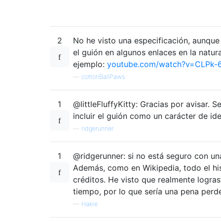
2
No he visto una especificación, aunqu
el guión en algunos enlaces en la natura
ejemplo:
youtube.com/watch?v=CLPk-6
—
cottonBallPaws
1
@littleFluffyKitty: Gracias por avisar. S
incluir el guión como un carácter de ide
—
ridgerunner
1
@ridgerunner: si no está seguro con un
Además, como en Wikipedia, todo el his
créditos. He visto que realmente logras
tiempo, por lo que sería una pena perde
—
Hakre