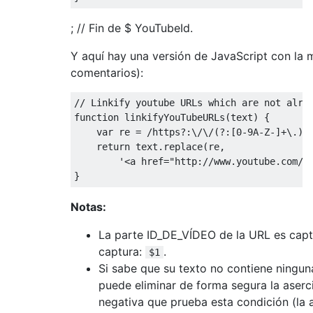
; // Fin de $ YouTubeId.
Y aquí hay una versión de JavaScript con la 
comentarios):
// Linkify youtube URLs which are not alre
function
 linkifyYouTubeURLs
(
text
)
{
var
 re 
=
/https?:\/\/(?:[0-9A-Z-]+\.)?
return
 text
.
replace
(
re
,
'<a href="http://www.youtube.com/w
}
Notas:
La parte ID_DE_VÍDEO de la URL es capt
captura:
.
$1
Si sabe que su texto no contiene ningu
puede eliminar de forma segura la aser
negativa que prueba esta condición (la