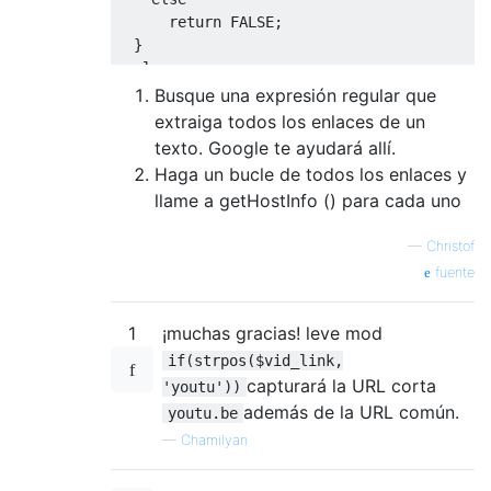
return
 FALSE
;
}
else
return
 FALSE
;
Busque una expresión regular que
}
extraiga todos los enlaces de un
texto. Google te ayudará allí.
Haga un bucle de todos los enlaces y
llame a getHostInfo () para cada uno
—
Christof
fuente
1
¡muchas gracias! leve mod
if(strpos($vid_link,
capturará la URL corta
'youtu'))
además de la URL común.
youtu.be
—
Chamilyan