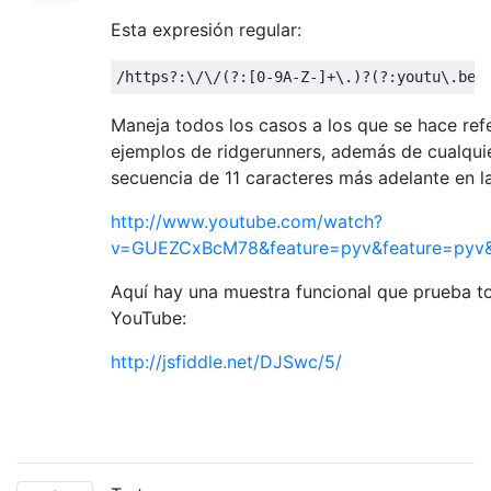
Esta expresión regular:
/https?:\/\/(?:[0-9A-Z-]+\.)?(?:youtu\.be\
Maneja todos los casos a los que se hace refe
ejemplos de ridgerunners, además de cualqui
secuencia de 11 caracteres más adelante en la
http://www.youtube.com/watch?
v=GUEZCxBcM78&feature=pyv&feature=pyv
Aquí hay una muestra funcional que prueba t
YouTube:
http://jsfiddle.net/DJSwc/5/