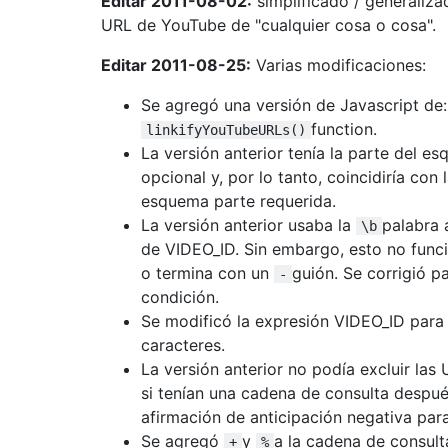
Editar 2011-08-02:
simplificado / generaliza
URL de YouTube de "cualquier cosa o cosa".
Editar 2011-08-25:
Varias modificaciones:
Se agregó una versión de Javascript de:
function.
linkifyYouTubeURLs()
La versión anterior tenía la parte del 
opcional y, por lo tanto, coincidiría con 
esquema parte requerida.
La versión anterior usaba la
palabra 
\b
de VIDEO_ID. Sin embargo, esto no func
o termina con un
guión. Se corrigió p
-
condición.
Se modificó la expresión VIDEO_ID para
caracteres.
La versión anterior no podía excluir la
si tenían una cadena de consulta despué
afirmación de anticipación negativa par
Se agregó
y
a la cadena de consult
+
%