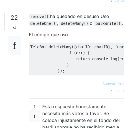
fuente
ha quedado en desuso Uso
22
remove()
,
o
.
deleteOne()
deleteMany()
bulkWrite()
El código que uso
TeleBot
.
deleteMany
({
chatID
:
 chatID
},
funct
if
(
err
)
{
return
 console
.
log
(
err
}
});
—
Samyak Jain
fuente
1
Esta respuesta honestamente
necesita más votos a favor. Se
coloca injustamente en el fondo del
barril (porque no ha recibido media