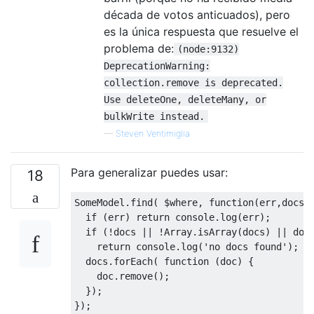
década de votos anticuados), pero
es la única respuesta que resuelve el
problema de:
(node:9132)
DeprecationWarning:
collection.remove is deprecated.
Use deleteOne, deleteMany, or
bulkWrite instead.
—
Steven Ventimiglia
Para generalizar puedes usar:
18
SomeModel
.
find
(
 $where
,
function
(
err
,
docs
)
if
(
err
)
return
 console
.
log
(
err
);
if
(!
docs 
||
!
Array
.
isArray
(
docs
)
||
 doc
return
 console
.
log
(
'no docs found'
);
  docs
.
forEach
(
function
(
doc
)
{
    doc
.
remove
();
});
});