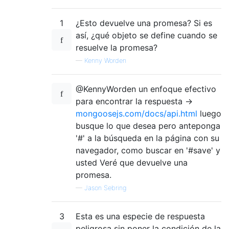
1
¿Esto devuelve una promesa? Si es
así, ¿qué objeto se define cuando se
resuelve la promesa?
—
Kenny Worden
@KennyWorden un enfoque efectivo
para encontrar la respuesta ->
mongoosejs.com/docs/api.html
luego
busque lo que desea pero anteponga
'#' a la búsqueda en la página con su
navegador, como buscar en '#save' y
usted Veré que devuelve una
promesa.
—
Jason Sebring
3
Esta es una especie de respuesta
peligrosa sin poner la condición de la