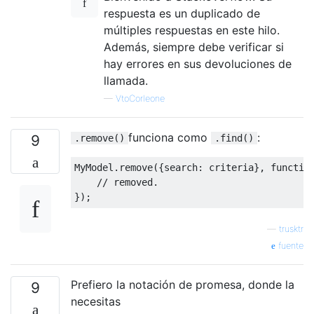
respuesta es un duplicado de
múltiples respuestas en este hilo.
Además, siempre debe verificar si
hay errores en sus devoluciones de
llamada.
—
VtoCorleone
funciona como
:
9
.remove()
.find()
MyModel
.
remove
({
search
:
 criteria
},
functio
// removed.
});
—
trusktr
fuente
Prefiero la notación de promesa, donde la
9
necesitas