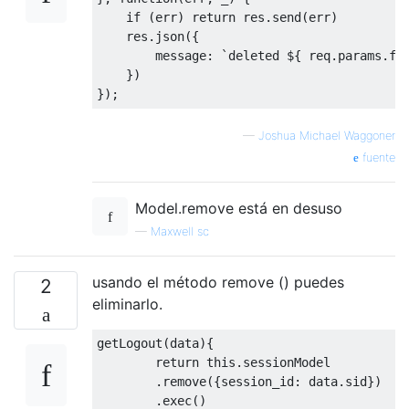
if
(
err
)
return
 res
.
send
(
err
)
    res
.
json
({
        message
:
`
deleted $
{
 req
.
params
.
fo
})
});
—
Joshua Michael Waggoner
fuente
Model.remove está en desuso
—
Maxwell sc
usando el método remove () puedes
2
eliminarlo.
getLogout
(
data
){
return
this
.
sessionModel

.
remove
({
session_id
:
 data
.
sid
})
.
exec
()