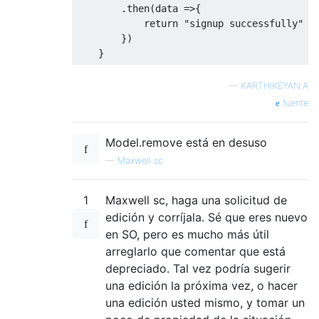
.
then
(
data 
=>{
return
"signup successfully"
})
}
—
KARTHIKEYAN.A
fuente
Model.remove está en desuso
—
Maxwell sc
1
Maxwell sc, haga una solicitud de
edición y corríjala. Sé que eres nuevo
en SO, pero es mucho más útil
arreglarlo que comentar que está
depreciado. Tal vez podría sugerir
una edición la próxima vez, o hacer
una edición usted mismo, y tomar un