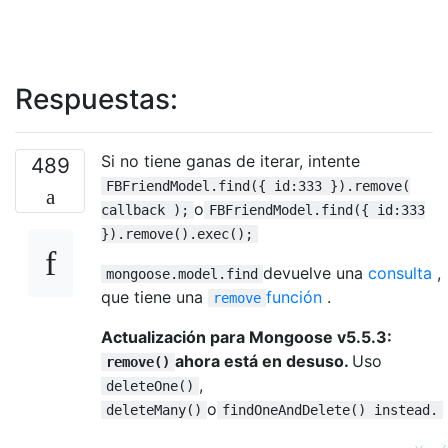
Respuestas:
Si no tiene ganas de iterar, intente
489
FBFriendModel.find({ id:333 }).remove(
o
callback );
FBFriendModel.find({ id:333
}).remove().exec();
devuelve una
consulta
,
mongoose.model.find
que tiene una
función
.
remove
Actualización para Mongoose v5.5.3:
ahora está en desuso.
Uso
remove()
,
deleteOne()
o
deleteMany()
findOneAndDelete() instead.