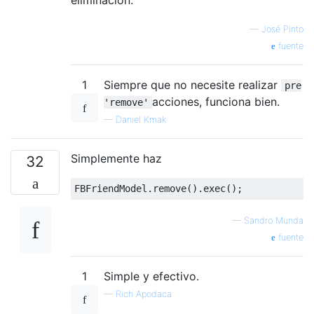
—
José Pinto
fuente
1
Siempre que no necesite realizar
pre
acciones, funciona bien.
'remove'
—
Daniel Kmak
Simplemente haz
32
FBFriendModel
.
remove
().
exec
();
—
Sandro Munda
fuente
1
Simple y efectivo.
—
Rich Apodaca