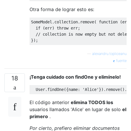
Otra forma de lograr esto es:
SomeModel
.
collection
.
remove
(
function
(
err
if
(
err
)
throw
 err
;
// collection is now empty but not delet
});
—
alexandru.topliceanu
fuente
¡Tenga cuidado con findOne y elimínelo!
18
User
.
findOne
({
name
:
'Alice'
}).
remove
().
e
El código anterior
elimina TODOS los
usuarios llamados 'Alice' en lugar de solo
el
primero
.
Por cierto, prefiero eliminar documentos