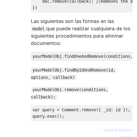
    doc
.
remove
(
callback
);
//Removes the do
})
Las siguientes son las formas en las
que puede realizar cualquiera de los
model
siguientes procedimientos para eliminar
documentos:
yourModelObj
.
findOneAndRemove
(
conditions
,
 
yourModelObj.findByIdAndRemove(id,
options, callback)
yourModelObj.remove(conditions,
callback);
var
 query 
=
Comment
.
remove
({
 _id
:
 id 
});
query
.
exec
();
—
Amol M Kulkarni