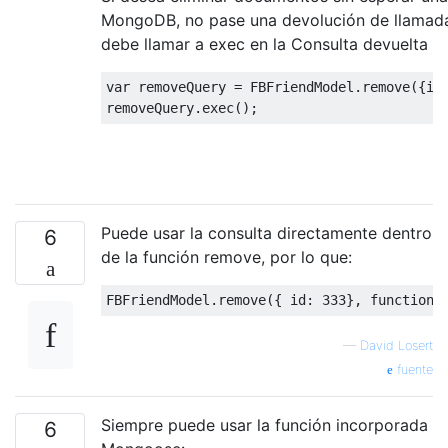
MongoDB, no pase una devolución de llamad
debe llamar a exec en la Consulta devuelta
var
 removeQuery 
=
FBFriendModel
.
remove
({
id
removeQuery
.
exec
();
Puede usar la consulta directamente dentro
6
de la función remove, por lo que:
FBFriendModel
.
remove
({
 id
:
333
},
function
(
—
David Losert
fuente
Siempre puede usar la función incorporada
6