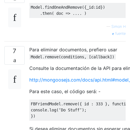
Model
.
findOneAndRemove
({
_id
:
id
})
.
then
(
 doc 
=>
....
)
—
Simon H
fuente
Para eliminar documentos, prefiero usar
7
Model.remove(conditions, [callback])
Consulte la documentación de la API para elim
http://mongoosejs.com/docs/api.html#mode
Para este caso, el código será: -
FBFriendModel
.
remove
({
 id 
:
333
},
functio
console
.
log
(‘
Do
Stuff
’);
})
Si desea eliminar documentos sin esperar un