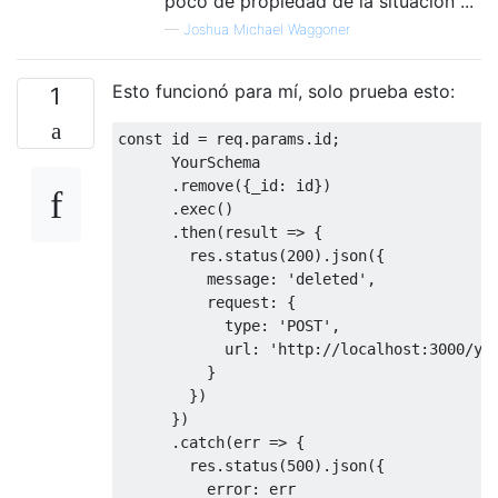
poco de propiedad de la situación ...
—
Joshua Michael Waggoner
Esto funcionó para mí, solo prueba esto:
1
const
 id 
=
 req
.
params
.
id
;
YourSchema
.
remove
({
_id
:
 id
})
.
exec
()
.
then
(
result 
=>
{
        res
.
status
(
200
).
json
({
          message
:
'deleted'
,
          request
:
{
            type
:
'POST'
,
            url
:
'http://localhost:3000/yo
}
})
})
.
catch
(
err 
=>
{
        res
.
status
(
500
).
json
({
          error
:
 err
