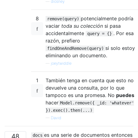
—
diosney
8
potencialmente podría
remove(query)
vaciar
toda su colección
si pasa
accidentalmente
. Por esa
query = {}
razón, prefiero
si solo estoy
findOneAndRemove(query)
eliminando
un
documento.
—
joeytwiddle
1
También tenga en cuenta que esto no
devuelve una consulta, por lo que
tampoco es una promesa. No
puedes
hacer
Model.remove({ _id: 'whatever'
}).exec().then(...)
—
David
es una serie de documentos entonces
48
docs