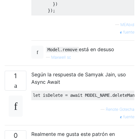
})
});
—
MEAbid
fuente
está en desuso
Model.remove
—
Maxwell sc
Según la respuesta de Samyak Jain, uso
1
Async Await
let
 isDelete 
=
await
 MODEL_NAME
.
deleteMany
—
Renote Gotecha
fuente
Realmente me gusta este patrón en
0