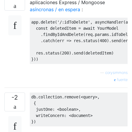
aplicaciones Express / Mongoose
asíncronas / en espera
:
app
.
delete
(
'/:idToDelete'
,
 asyncHandler
(
as
const
 deletedItem 
=
await
YourModel
.
findByIdAndDelete
(
req
.
params
.
idToDele
.
catch
(
err 
=>
 res
.
status
(
400
).
send
(
err
  res
.
status
(
200
).
send
(
deletedItem
)
}))
—
corysimmons
fuente
-2
db
.
collection
.
remove
(<
query
>,
{
  justOne
:
<
boolean
>,
  writeConcern
:
<
document
>
})