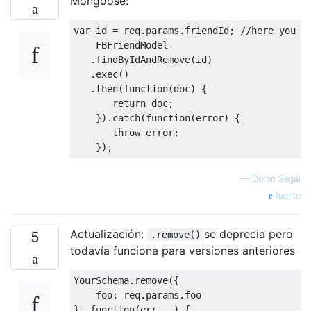
Mongoose:
var
 id 
=
 req
.
params
.
friendId
;
//here you p
FBFriendModel
.
findByIdAndRemove
(
id
)
.
exec
()
.
then
(
function
(
doc
)
{
return
 doc
;
}).
catch
(
function
(
error
)
{
throw
 error
;
});
—
Doron Segal
fuente
Actualización:
se deprecia pero
5
.remove()
todavía funciona para versiones anteriores
YourSchema
.
remove
({
    foo
:
 req
.
params
.
},
function
(
err
,
 _
)
{