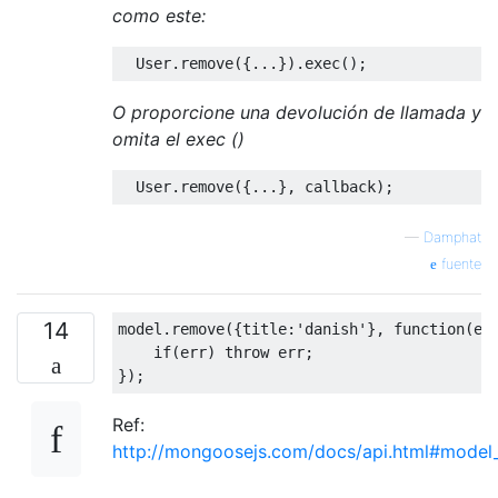
como este:
User
.
remove
({...}).
exec
();
O proporcione una devolución de llamada y
omita el exec ()
User
.
remove
({...},
 callback
);
—
Damphat
fuente
14
model
.
remove
({
title
:
'danish'
},
function
(
er
if
(
err
)
throw
 err
;
});
Ref:
http://mongoosejs.com/docs/api.html#mode