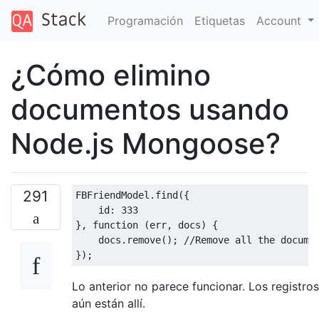
Programación
Etiquetas
Account
¿Cómo elimino
documentos usando
Node.js Mongoose?
291
FBFriendModel
.
find
({
    id
:
333
},
function
(
err
,
 docs
)
{
    docs
.
remove
();
//Remove all the docume
});
Lo anterior no parece funcionar. Los registros
aún están allí.