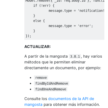
Model
.
remove
({
 _id
:
 req
.
body
.
id 
},
functio
if
(!
err
)
{
            message
.
type 
=
'notification!'
}
else
{
            message
.
type 
=
'error'
;
}
});
ACTUALIZAR:
A partir de la mangosta
, hay varios
3.8.1
métodos que le permiten eliminar
directamente un documento, por ejemplo:
remove
findByIdAndRemove
findOneAndRemove
Consulte los
documentos de la API de
mangosta
para obtener más información.