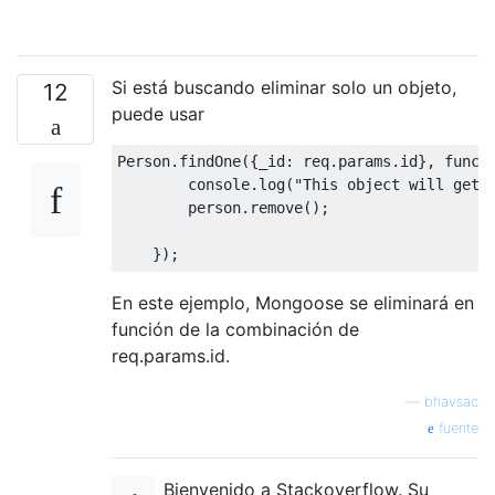
Si está buscando eliminar solo un objeto,
12
puede usar
Person
.
findOne
({
_id
:
 req
.
params
.
id
},
funct
        console
.
log
(
"This object will get 
        person
.
remove
();
});
En este ejemplo, Mongoose se eliminará en
función de la combinación de
req.params.id.
—
bhavsac
fuente
Bienvenido a Stackoverflow. Su