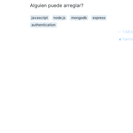
Alguien puede arreglar?
javascript
node.js
mongodb
express
authentication
—
TIMEX
fuente