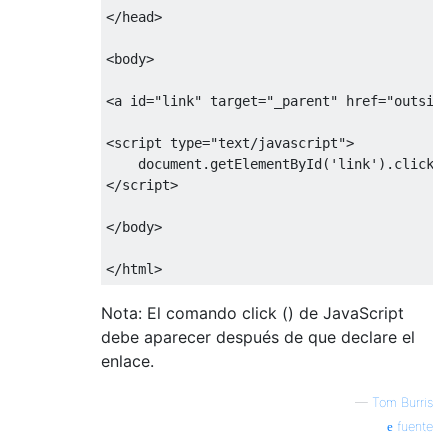
</
head
>
<
body
>
<
a id
=
"link"
 target
=
"_parent"
 href
=
"outsid
<
script type
=
"text/javascript"
>
    document
.
getElementById
(
'link'
).
click
(
</
script
>
</
body
>
</
html
>
Nota: El comando click () de JavaScript
debe aparecer después de que declare el
enlace.
—
Tom Burris
fuente