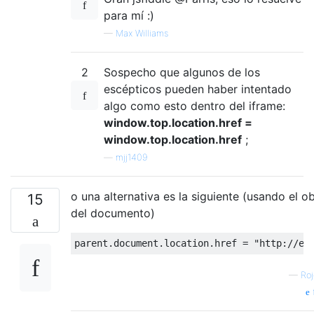
para mí :)
—
Max Williams
2
Sospecho que algunos de los
escépticos pueden haber intentado
algo como esto dentro del iframe:
window.top.location.href =
window.top.location.href
;
—
mjj1409
o una alternativa es la siguiente (usando el o
15
del documento)
parent
.
document
.
location
.
href 
=
"http://ex
—
Roj