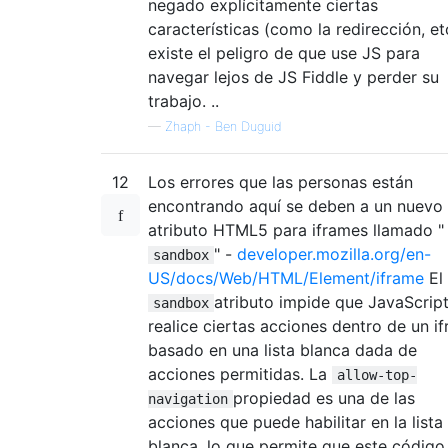
negado explícitamente ciertas
características (como la redirección, etc
existe el peligro de que use JS para
navegar lejos de JS Fiddle y perder su
trabajo. ..
—
Zhaph - Ben Duguid
12
Los errores que las personas están
encontrando aquí se deben a un nuevo
atributo HTML5 para iframes llamado "
" -
developer.mozilla.org/en-
sandbox
US/docs/Web/HTML/Element/iframe
El
atributo impide que JavaScrip
sandbox
realice ciertas acciones dentro de un i
basado en una lista blanca dada de
acciones permitidas. La
allow-top-
propiedad es una de las
navigation
acciones que puede habilitar en la lista
blanca, lo que permite que este código