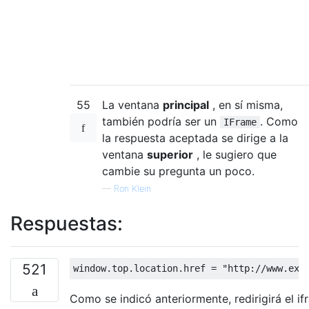
55
La ventana
principal
, en sí misma,
también podría ser un
. Como
IFrame
la respuesta aceptada se dirige a la
ventana
superior
, le sugiero que
cambie su pregunta un poco.
—
Ron Klein
Respuestas:
521
window
.
top
.
location
.
href 
=
"http://www.exa
Como se indicó anteriormente, redirigirá el i