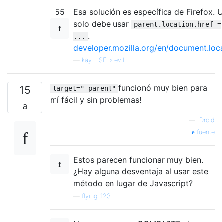
55
Esa solución es específica de Firefox. 
solo debe usar
parent.location.href =
.
...
developer.mozilla.org/en/document.loc
—
kay - SE is evil
funcionó muy bien para
15
target="_parent"
mí fácil y sin problemas!
—
rDroid
fuente
Estos parecen funcionar muy bien.
¿Hay alguna desventaja al usar este
método en lugar de Javascript?
—
flyingL123