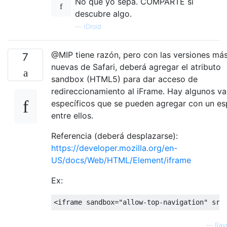
No que yo sepa. COMPARTE si
descubre algo.
—
rDroid
@MIP tiene razón, pero con las versiones má
7
nuevas de Safari, deberá agregar el atributo
sandbox (HTML5) para dar acceso de
redireccionamiento al iFrame. Hay algunos va
específicos que se pueden agregar con un es
entre ellos.
Referencia (deberá desplazarse):
https://developer.mozilla.org/en-
US/docs/Web/HTML/Element/iframe
Ex:
<
iframe sandbox
=
"allow-top-navigation"
 src
—
Ray