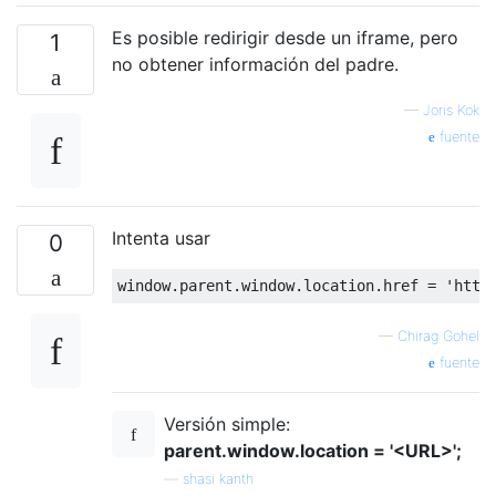
Es posible redirigir desde un iframe, pero
1
no obtener información del padre.
—
Joris Kok
fuente
Intenta usar
0
window
.
parent
.
window
.
location
.
href 
=
'http
—
Chirag Gohel
fuente
Versión simple:
parent.window.location = '<URL>';
—
shasi kanth