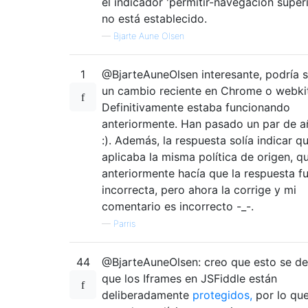
el indicador 'permitir-navegación superi
no está establecido.
—
Bjarte Aune Olsen
1
@BjarteAuneOlsen interesante, podría s
un cambio reciente en Chrome o webkit
Definitivamente estaba funcionando
anteriormente. Han pasado un par de a
:). Además, la respuesta solía indicar q
aplicaba la misma política de origen, q
anteriormente hacía que la respuesta f
incorrecta, pero ahora la corrige y mi
comentario es incorrecto -_-.
—
Parris
44
@BjarteAuneOlsen: creo que esto se d
que los Iframes en JSFiddle están
deliberadamente
protegidos,
por lo qu