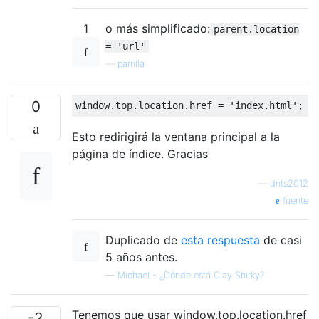
1
o más simplificado:
parent.location
= 'url'
—
parrilla
0
window
.
top
.
location
.
href 
=
'index.html'
;
Esto redirigirá la ventana principal a la
página de índice. Gracias
—
dnts2012
fuente
Duplicado de
esta respuesta
de casi
5 años antes.
—
Michael - ¿Dónde está Clay Shirky?
Tenemos que usar window.top.location.href
-2