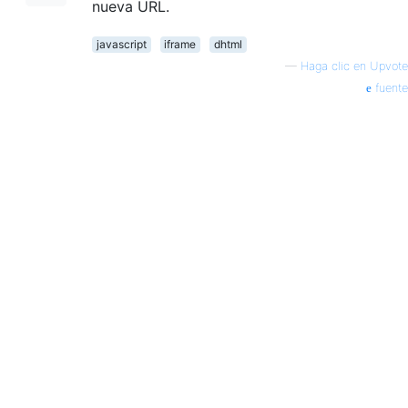
nueva URL.
javascript
iframe
dhtml
—
Haga clic en Upvote
fuente