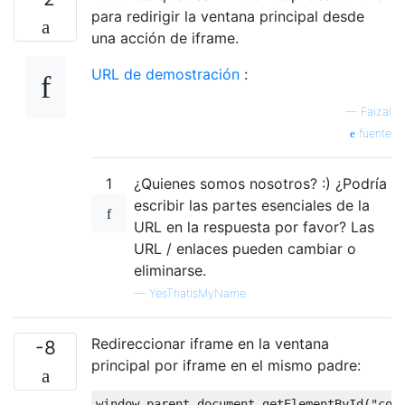
para redirigir la ventana principal desde
una acción de iframe.
URL de demostración
:
—
Faizal
fuente
1
¿Quienes somos nosotros? :) ¿Podría
escribir las partes esenciales de la
URL en la respuesta por favor? Las
URL / enlaces pueden cambiar o
eliminarse.
—
YesThatIsMyName
Redireccionar iframe en la ventana
-8
principal por iframe en el mismo padre:
window
.
parent
.
document
.
getElementById
(
"con