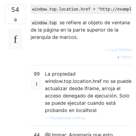
54
window
.
top
.
location
.
href 
=
"http://example
se refiere al objeto de ventana
window.top
de la página en la parte superior de la
jerarquía de marcos.
—
Luca Matteis
fuente
99
La propiedad
window.top.location.href no se puede
actualizar desde Iframe, arroja el
acceso denegado de ejecución. Solo
se puede ejecutar cuando está
probando en localhost
—
Muhammad Ummar
44
@Ummar: Agregaría que esto