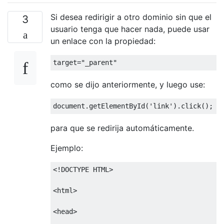
Si desea redirigir a otro dominio sin que el
3
usuario tenga que hacer nada, puede usar
un enlace con la propiedad:
target
=
"_parent"
como se dijo anteriormente, y luego use:
document
.
getElementById
(
'link'
).
click
();
para que se redirija automáticamente.
Ejemplo:
<!
DOCTYPE HTML
>
<
html
>
<
head
>