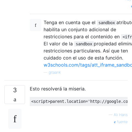
Tenga en cuenta que el
atribut
sandbox
habilita un conjunto adicional de
restricciones para el contenido en
<ifr
El valor de la
propiedad elimin
sandbox
restricciones particulares. Así que ten
cuidado con el uso de esta función.
w3schools.com/tags/att_iframe_sandb
—
gitaarik
Esto resolverá la miseria.
3
<
script
>
parent
.
location
=
'http://google.com
—
Ali Haris
fuente