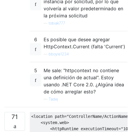
instancia por solicitud, por lo que
volvería al valor predeterminado en
la próxima solicitud
—
tobiak777
6
Es posible que desee agregar
HttpContext.Current (falta 'Current')
—
bboyle1234
5
Me sale: "httpcontext no contiene
una definición de actual". Estoy
usando .NET Core 2.0. ¿Algúna idea
de cómo arreglar esto?
—
Tadej
71
<location
path
=
"ControllerName/ActionName"
<system.web>
<httpRuntime
executionTimeout
=
"100