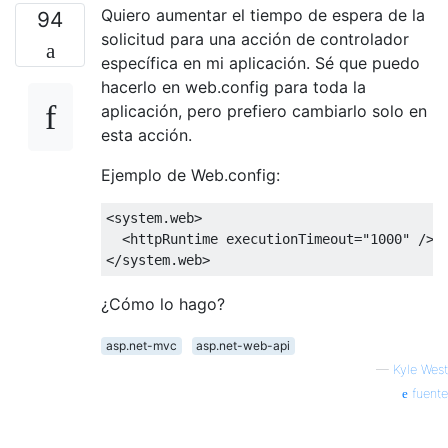
Quiero aumentar el tiempo de espera de la
94
solicitud para una acción de controlador
específica en mi aplicación. Sé que puedo
hacerlo en web.config para toda la
aplicación, pero prefiero cambiarlo solo en
esta acción.
Ejemplo de Web.config:
<system.web>
<httpRuntime
executionTimeout
=
"1000"
/>
</system.web>
¿Cómo lo hago?
asp.net-mvc
asp.net-web-api
—
Kyle West
fuente