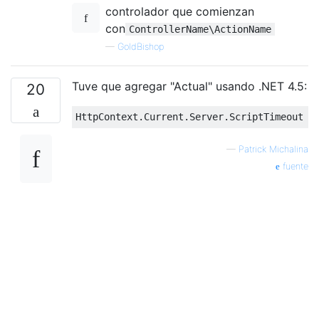
controlador que comienzan
con
ControllerName\ActionName
—
GoldBishop
Tuve que agregar "Actual" usando .NET 4.5:
20
HttpContext
.
Current
.
Server
.
ScriptTimeout
=
—
Patrick Michalina
fuente