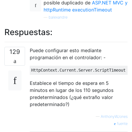
posible duplicado de
ASP.NET MVC y
httpRuntime executionTimeout
—
balexandre
Respuestas:
Puede configurar esto mediante
129
programación en el controlador: -
HttpContext
.
Current
.
Server
.
ScriptTimeout
=
Establece el tiempo de espera en 5
minutos en lugar de los 110 segundos
predeterminados (¿qué extraño valor
predeterminado?)
—
AnthonyWJones
fuente