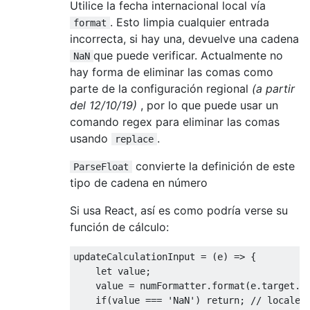
Utilice la fecha internacional local vía
. Esto limpia cualquier entrada
format
incorrecta, si hay una, devuelve una cadena
que puede verificar. Actualmente no
NaN
hay forma de eliminar las comas como
parte de la configuración regional
(a partir
del 12/10/19)
, por lo que puede usar un
comando regex para eliminar las comas
usando
.
replace
convierte la definición de este
ParseFloat
tipo de cadena en número
Si usa React, así es como podría verse su
función de cálculo:
updateCalculationInput = 
(
e
) =>
 {

let
 value;

    value = numFormatter.format(e.target.v
if
(value === 
'NaN'
) 
return
; 
// locale 