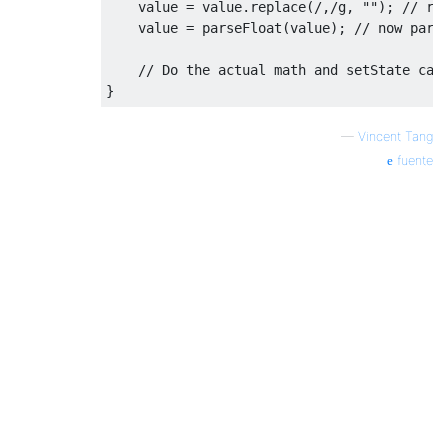
    value = value.replace(
/,/g
, 
""
); 
// re
    value = 
parseFloat
(value); 
// now pars
// Do the actual math and setState cal
—
Vincent Tang
fuente