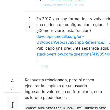
—
Shadow Wizard es Ear For You
1
Es 2017, ¿no hay forma de ir y volver
d
una cadena de configuración regional?
¿Cómo revierte esta función?
developer.mozilla.org/en-
US/docs/Web/JavaScript/Reference/…
.
Publicado una pregunta separada aquí:
stackoverflow.com/questions/4190540
…
—
Costa
Respuesta relacionada, pero si desea
4
ejecutar la limpieza de un usuario
ingresando valores en un formulario, esto
es lo que puede hacer:
const
 numFormatter = 
new
Intl
.NumberFormat