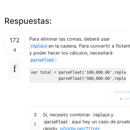
Respuestas:
Para eliminar las comas, deberá usar
172
en la cadena. Para convertir a flotan
replace
y poder hacer los cálculos, necesitará
:
parseFloat
var
 total = 
parseFloat
(
'100,000.00'
.replac
parseFloat
(
'500,000.00'
.replac
—
día solita
fuen
3
Sí, necesito combinar
y
replace
. aquí hay un caso de prue
parseFloat
rápido:
jsfiddle.net/TtYpH