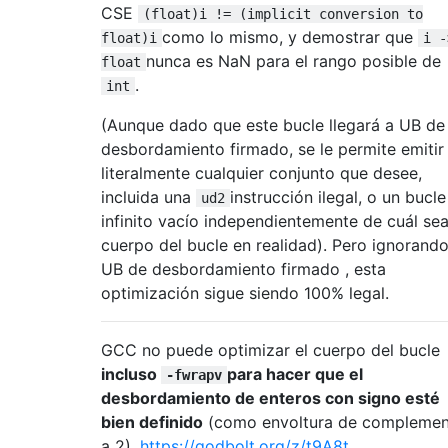
CSE
(float)i != (implicit conversion to
como lo mismo, y demostrar que
float)i
i -
nunca es NaN para el rango posible de
float
.
int
(Aunque dado que este bucle llegará a UB de
desbordamiento firmado, se le permite emitir
literalmente cualquier conjunto que desee,
incluida una
instrucción ilegal, o un bucle
ud2
infinito vacío independientemente de cuál sea
cuerpo del bucle en realidad). Pero ignorando
UB de desbordamiento firmado , esta
optimización sigue siendo 100% legal.
GCC no puede optimizar el cuerpo del bucle
incluso
para hacer que el
-fwrapv
desbordamiento de enteros con signo esté
bien definido
(como envoltura de compleme
a 2).
https://godbolt.org/z/t9A8t_