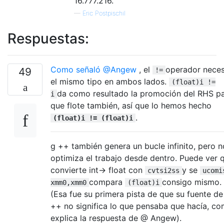
16.777.216.
—
Eric Postpischil
Respuestas:
Como señaló @Angew
, el
operador neces
49
!=
el mismo tipo en ambos lados.
(float)i !=
da como resultado la promoción del RHS p
i
que flote también, así que lo hemos hecho
.
(float)i != (float)i
g ++ también genera un bucle infinito, pero n
optimiza el trabajo desde dentro. Puede ver 
convierte int-> float con
y se
cvtsi2ss
ucomi
compara
consigo mismo.
xmm0,xmm0
(float)i
(Esa fue su primera pista de que su fuente de
++ no significa lo que pensaba que hacía, c
explica la respuesta de @ Angew).