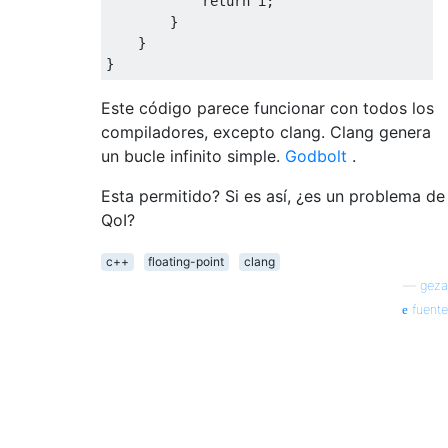
return
 i;

        }

    }

Este código parece funcionar con todos los
compiladores, excepto clang. Clang genera
un bucle infinito simple.
Godbolt
.
Esta permitido? Si es así, ¿es un problema de
QoI?
c++
floating-point
clang
—
geza
fuente