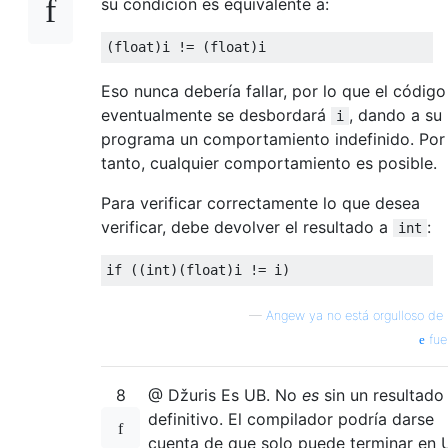
su condición es equivalente a:
(
float
)i != (
float
Eso nunca debería fallar, por lo que el código
eventualmente se desbordará
, dando a su
i
programa un comportamiento indefinido. Por
tanto, cualquier comportamiento es posible.
Para verificar correctamente lo que desea
verificar, debe devolver el resultado a
:
int
if
 ((
int
)(
float
—
Angew ya no está orgulloso de
fue
8
@ Džuris Es UB. No
es
sin un resultado
definitivo. El compilador podría darse
cuenta de que solo puede terminar en 