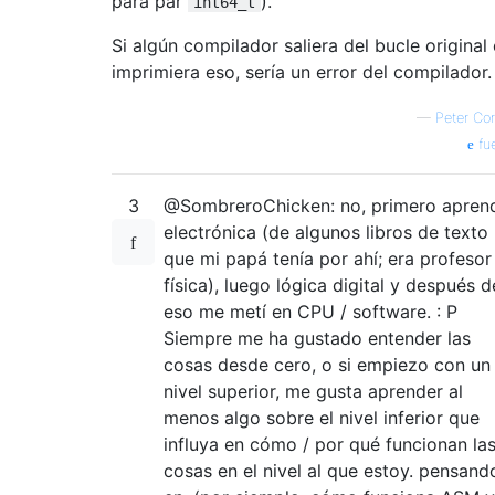
para par
).
int64_t
Si algún compilador saliera del bucle original 
imprimiera eso, sería un error del compilador.
—
Peter Co
fu
3
@SombreroChicken: no, primero apren
electrónica (de algunos libros de texto
que mi papá tenía por ahí; era profesor
física), luego lógica digital y después d
eso me metí en CPU / software. : P
Siempre me ha gustado entender las
cosas desde cero, o si empiezo con un
nivel superior, me gusta aprender al
menos algo sobre el nivel inferior que
influya en cómo / por qué funcionan la
cosas en el nivel al que estoy. pensand