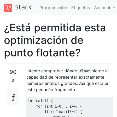
Programación
Etiquetas
Account
¿Está permitida esta
optimización de
punto flotante?
Intenté comprobar dónde
pierde la
90
float
capacidad de representar exactamente
números enteros grandes. Así que escribí
este pequeño fragmento:
int
main
()
{

for
 (
int
 i=
0
; ; i++) {

if
 ((
float
)i!=i) {
