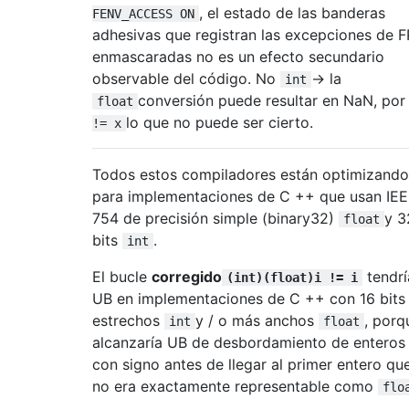
, el estado de las banderas
FENV_ACCESS ON
adhesivas que registran las excepciones de F
enmascaradas no es un efecto secundario
observable del código. No
-> la
int
conversión puede resultar en NaN, po
float
lo que no puede ser cierto.
!= x
Todos estos compiladores están optimizando
para implementaciones de C ++ que usan IE
754 de precisión simple (binary32)
y 3
float
bits
.
int
El bucle
corregido
tendrí
(int)(float)i != i
UB en implementaciones de C ++ con 16 bits
estrechos
y / o más anchos
, porq
int
float
alcanzaría UB de desbordamiento de enteros
con signo antes de llegar al primer entero qu
no era exactamente representable como
flo