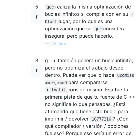
5
realiza la misma optimización de
gcc
bucles infinitos si compila con en su
-
lugar, por lo que es una
Ofast
optimización que se
considera
gcc
insegura, pero puede hacerlo.
—
12345ieee
3
g ++ también genera un bucle infinito,
pero no optimiza el trabajo desde
dentro. Puede ver que lo hace
ucomiss
para compararse
xmm0,xmm0
consigo mismo. Esa fue tu
(float)i
primera pista de que tu fuente de C ++
no significa lo que pensabas. ¿Está
afirmando que tiene este bucle para
imprimir / devolver
? ¿Con
16777216
qué compilador / versión / opciones
fue eso? Porque eso sería un error del