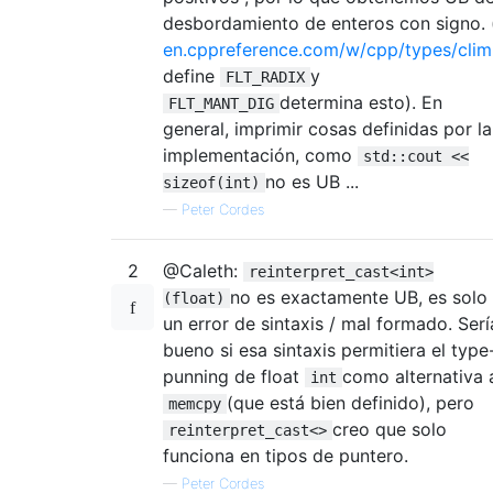
desbordamiento de enteros con signo. 
en.cppreference.com/w/cpp/types/clim
define
y
FLT_RADIX
determina esto). En
FLT_MANT_DIG
general, imprimir cosas definidas por la
implementación, como
std::cout <<
no es UB ...
sizeof(int)
—
Peter Cordes
2
@Caleth:
reinterpret_cast<int>
no es exactamente UB, es solo
(float)
un error de sintaxis / mal formado. Serí
bueno si esa sintaxis permitiera el type
punning de float
como alternativa 
int
(que está bien definido), pero
memcpy
creo que solo
reinterpret_cast<>
funciona en tipos de puntero.
—
Peter Cordes