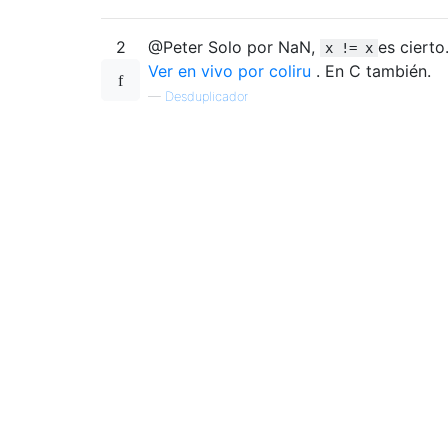
2
@Peter Solo por NaN,
es cierto
x != x
Ver en vivo por coliru
. En C también.
—
Desduplicador