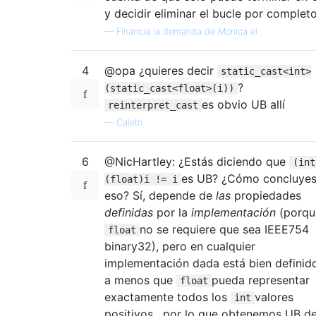
y decidir eliminar el bucle por completo
—
Financia la demanda de Monica el
4
@opa ¿quieres decir
static_cast<int>
?
(static_cast<float>(i))
es obvio UB allí
reinterpret_cast
—
Caleth
6
@NicHartley: ¿Estás diciendo que
(int
es UB? ¿Cómo concluye
(float)i != i
eso? Sí, depende de
las
propiedades
definidas
por la
implementación
(porqu
no se requiere que sea IEEE754
float
binary32), pero en cualquier
implementación dada está bien definid
a menos que
pueda representar
float
exactamente todos los
valores
int
positivos , por lo que obtenemos UB d