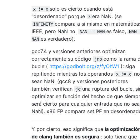
solo es cierto cuando está
x != x
"desordenado" porque
era NaN. (se
x
compara a sí mismo en matemática
INFINITY
IEEE, pero NaN no.
es falso,
NAN == NAN
NAN 
es verdadero).
NAN
gcc7.4 y versiones anteriores optimizan
correctamente su código
como la rama d
jnp
bucle (
https://godbolt.org/z/fyOhW1
): siga
repitiendo mientras los operandos
no
x != x
sean NaN. (gcc8 y versiones posteriores
también verifican
una ruptura del bucle, si
je
optimizar en función del hecho de que siemp
será cierto para cualquier entrada que no sea
NaN). x86 FP compara set PF en desordenad
Y por cierto, eso significa que
la optimizació
de clang también es segura
: solo tiene que