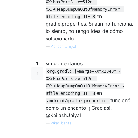
XX:MaxPermSize=512m -
XX:+HeapDumpOnOutOfMemoryError -
en
Dfile.encoding=UTF-8
gradle.properties. Si aún no funciona,
lo siento, no tengo idea de cómo
solucionarlo.
—
Kailash Uniyal
1
sin comentarios
org.gradle.jvmargs=-Xmx2048m -
XX:MaxPermSize=512m -
XX:+HeapDumpOnOutOfMemoryError -
en
Dfile.encoding=UTF-8
funcionó
android/gradle.properties
como un encanto. ¡¡Gracias!!
@KailashUniyal
—
vikas bansal