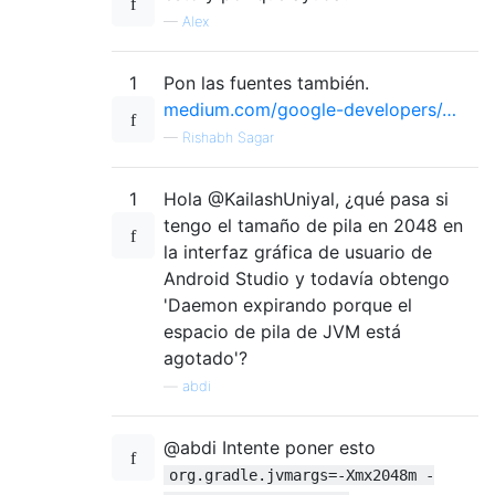
—
Alex
1
Pon las fuentes también.
medium.com/google-developers/…
—
Rishabh Sagar
1
Hola @KailashUniyal, ¿qué pasa si
tengo el tamaño de pila en 2048 en
la interfaz gráfica de usuario de
Android Studio y todavía obtengo
'Daemon expirando porque el
espacio de pila de JVM está
agotado'?
—
abdi
@abdi Intente poner esto
org.gradle.jvmargs=-Xmx2048m -