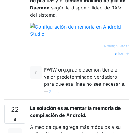
de pila IDE
y el
tamaño
máximo de pila de
Daemon
según la disponibilidad de RAM
del sistema.
—
Rishabh Sagar
fuente
FWIW org.gradle.daemon tiene el
valor predeterminado verdadero
para que esa línea no sea necesaria.
—
Smalls
La solución es aumentar la memoria de
22
compilación de Android.
A medida que agrega más módulos a su