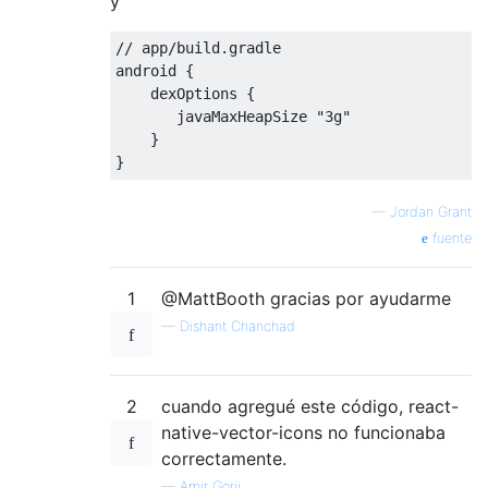
y
// app/build.gradle

android {

    dexOptions {

       javaMaxHeapSize "3g"

    }

—
Jordan Grant
fuente
1
@MattBooth gracias por ayudarme
—
Dishant Chanchad
2
cuando agregué este código, react-
native-vector-icons no funcionaba
correctamente.
—
Amir Gorji