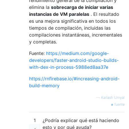
rendimiento general de la compilación y
elimina la
sobrecarga de iniciar varias
instancias de VM paralelas
. El resultado
es una mejora significativa en todos los
tiempos de compilación, incluidas las
compilaciones instantáneas, incrementales
y completas.
Fuente:
https://medium.com/google-
developers/faster-android-studio-builds-
with-dex-in-process-5988ed8aa37e
https://rnfirebase.io/#increasing-android-
build-memory
—
Kailash Uniyal
fuente
1
¿Podría explicar qué está haciendo
esto y por qué ayuda?