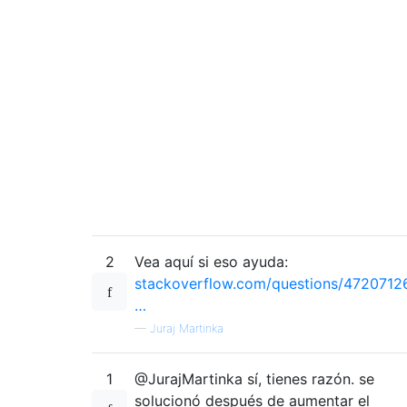
2
Vea aquí si eso ayuda:
stackoverflow.com/questions/4720712
…
—
Juraj Martinka
1
@JurajMartinka sí, tienes razón. se
solucionó después de aumentar el