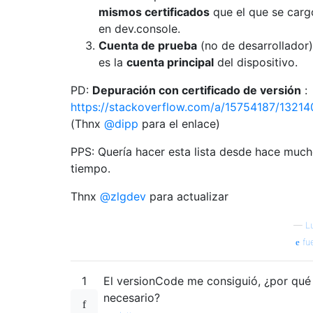
mismos certificados
que el que se carg
en dev.console.
Cuenta de prueba
(no de desarrollador)
es la
cuenta principal
del dispositivo.
PD:
Depuración con certificado de versión
:
https://stackoverflow.com/a/15754187/13214
(Thnx
@dipp
para el enlace)
PPS: Quería hacer esta lista desde hace muc
tiempo.
Thnx
@zlgdev
para actualizar
—
L
fu
1
El versionCode me consiguió, ¿por qué
necesario?