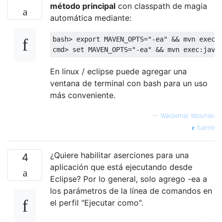
método principal
con classpath de magia
automática mediante:
bash
>
 export MAVEN_OPTS
=
"-ea"
&&
 mvn exec
:
cmd
>
 set MAVEN_OPTS
=
"-ea"
&&
 mvn exec
:
java
En linux / eclipse puede agregar una
ventana de terminal con bash para un uso
más conveniente.
—
Waldemar Wosiński
fuente
¿Quiere habilitar aserciones para una
4
aplicación que está ejecutando desde
Eclipse? Por lo general, solo agrego -ea a
los parámetros de la línea de comandos en
el perfil "Ejecutar como".