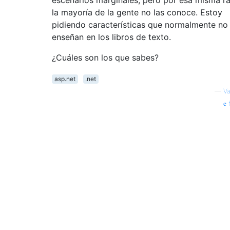
la mayoría de la gente no las conoce. Estoy
pidiendo características que normalmente no
enseñan en los libros de texto.
¿Cuáles son los que sabes?
asp.net
.net
—
V
f