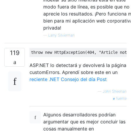
modo fuera de línea, es posible que no
aprecie los resultados. ¡Pero funciona 
bien para mi aplicación web corporativ
privada!
—
Larry Silverman
119
throw
new
HttpException
(
404
,
"Article not 
ASP.NET lo detectará y devolverá la página
customErrors. Aprendí sobre este en un
reciente .NET Consejo del día Post
—
John Sheehan
fuente
Algunos desarrolladores podrían
argumentar que es mejor concluir las
cosas manualmente en