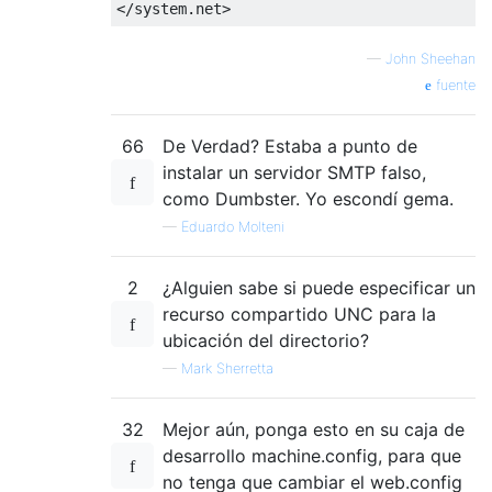
</system.net>
—
John Sheehan
fuente
66
De Verdad? Estaba a punto de
instalar un servidor SMTP falso,
como Dumbster. Yo escondí gema.
—
Eduardo Molteni
2
¿Alguien sabe si puede especificar un
recurso compartido UNC para la
ubicación del directorio?
—
Mark Sherretta
32
Mejor aún, ponga esto en su caja de
desarrollo machine.config, para que
no tenga que cambiar el web.config