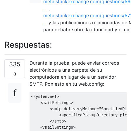
meta.stackexchange.com/questions/56
…
,
meta.stackexchange.com/questions/57
…
y las publicaciones relacionadas de 
para debatir sobre la idoneidad y el cie
Respuestas:
Durante la prueba, puede enviar correos
335
electrónicos a una carpeta de su
computadora en lugar de a un servidor
SMTP. Pon esto en tu web.config:
<system.net>
<mailSettings>
<smtp
deliveryMethod
=
"SpecifiedPic
<specifiedPickupDirectory
pick
</smtp>
</mailSettings>