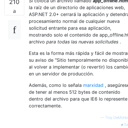
Si coloca un archivo llamado
app_offline.htm
210
la raíz de un directorio de aplicaciones web,
ASP.NET 2.0+ cerrará la aplicación y detendrá
procesamiento normal de cualquier nueva
solicitud entrante para esa aplicación,
mostrando solo el contenido de app_offline.
archivo
para todas las nuevas solicitudes
.
Esta es la forma más rápida y fácil de mostra
su aviso de "Sitio temporalmente no disponib
al volver a implementar (o revertir) los cambi
en un servidor de producción.
Además, como lo señala
marxidad
, asegúres
de tener al menos 512 bytes de contenido
dentro del archivo para que IE6 lo represente
correctamente.
—
Troy DeMonb
fu