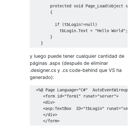
protected
void
Page_Load
(
object
 se
{
if
(
tbLogin
!=
null
)
            tbLogin
.
Text
=
"Hello World"
;
}
}
y luego puede tener cualquier cantidad de
páginas .aspx (después de eliminar
.designer.cs y .cs code-behind que VS ha
generado):
<%@
Page
Language
=
"C#"
AutoEventWireup
=
<form
id
=
"form1"
runat
=
"server"
>
<div>
<asp:TextBox
ID
=
"tbLogin"
runat
=
"ser
</div>
</form>