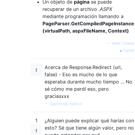
Un objeto de
página
se puede
recuperar de un archivo
.ASPX
mediante programación llamando a
PageParser.GetCompiledPageInstance
(virtualPath, aspxFileName, Context)
—
Mark Cidade
fuente
Acerca de Response.Redirect (url,
false) - Eso es mucho de lo que
esperaba durante mucho tiempo ... No
sé cómo me perdí eso, pero
graciasxxx
—
Subliminal Hash el
1
¿Alguien puede explicar qué harías con
esto? Sé que tiene algún valor, pero no
puedo entender por qué ...