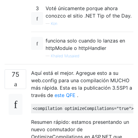
3
Voté únicamente porque ahora
conozco el sitio .NET Tip of the Day.
—
Kon
funciona solo cuando lo lanzas en
httpModule o httpHandler
—
Khaled Musaied
Aquí está el mejor. Agregue esto a su
75
web.config para una compilación MUCHO
más rápida. Esta es la publicación 3.5SP1 a
través de
este QFE
.
<compilation
optimizeCompilations
=
"true"
>
Resumen rápido: estamos presentando un
nuevo conmutador de
OptimizeCompilations en ASP.NET que