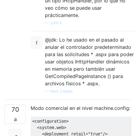
un tipo IHttpHandler, por lo que no
veo cómo se puede usar
prácticamente.
—
John K
@jdk: Lo he usado en el pasado al
anular el controlador predeterminado
para las solicitudes * .aspx para poder
usar objetos IHttpHandler dinámicos
en memoria pero también usar
GetCompiledPageInstance () para
archivos físicos * .aspx.
—
Mark Cidade
Modo comercial en el nivel machine.config:
70
<configuration>
<system.web>
<deployment
retail
=
"true"
/>