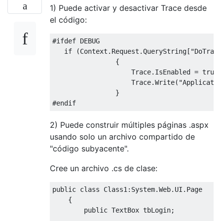
1) Puede activar y desactivar Trace desde
el código:
#ifdef
 DEBUG 

if
(
Context
.
Request
.
QueryString
[
"DoTrac
{
Trace
.
IsEnabled
=
true
Trace
.
Write
(
"Applicati
}
#endif
2) Puede construir múltiples páginas .aspx
usando solo un archivo compartido de
"código subyacente".
Cree un archivo .cs de clase:
public
class
Class1
:
System
.
Web
.
UI
.
Page
{
public
TextBox
 tbLogin
;