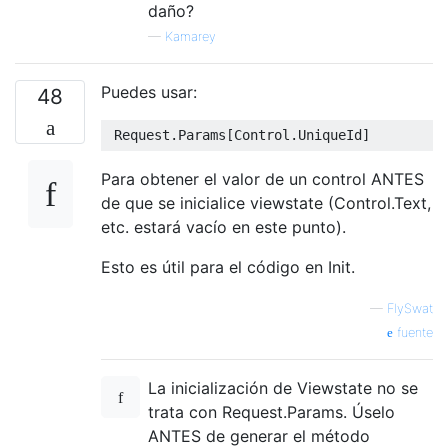
daño?
—
Kamarey
Puedes usar:
48
Request
.
Params
[
Control
.
UniqueId
]
Para obtener el valor de un control ANTES
de que se inicialice viewstate (Control.Text,
etc. estará vacío en este punto).
Esto es útil para el código en Init.
—
FlySwat
fuente
La inicialización de Viewstate no se
trata con Request.Params. Úselo
ANTES de generar el método