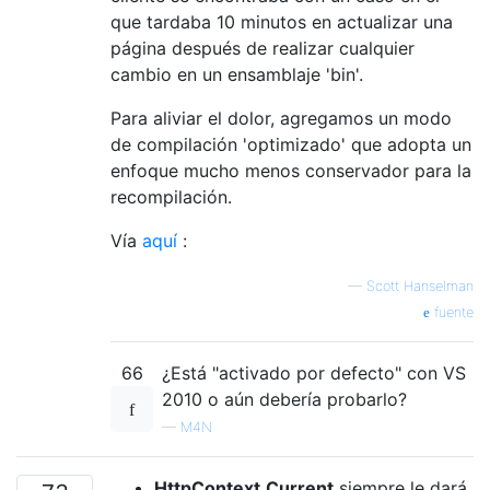
que tardaba 10 minutos en actualizar una
página después de realizar cualquier
cambio en un ensamblaje 'bin'.
Para aliviar el dolor, agregamos un modo
de compilación 'optimizado' que adopta un
enfoque mucho menos conservador para la
recompilación.
Vía
aquí
:
—
Scott Hanselman
fuente
66
¿Está "activado por defecto" con VS
2010 o aún debería probarlo?
—
M4N
HttpContext.Current
siempre le dará