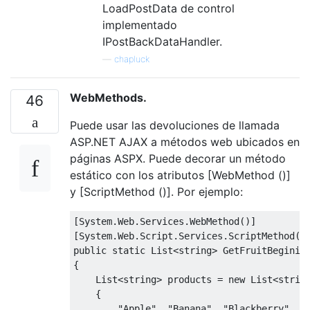
LoadPostData de control
implementado
IPostBackDataHandler.
—
chapluck
WebMethods.
46
Puede usar las devoluciones de llamada
ASP.NET AJAX a métodos web ubicados en
páginas ASPX. Puede decorar un método
estático con los atributos [WebMethod ()]
y [ScriptMethod ()]. Por ejemplo:
[
System
.
Web
.
Services
.
WebMethod
()]
[
System
.
Web
.
Script
.
Services
.
ScriptMethod
()
public
static
List
<string>
GetFruitBeginin
{
List
<string>
 products 
=
new
List
<strin
{
"Apple"
,
"Banana"
,
"Blackberry"
,
"