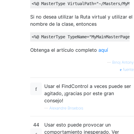
<%@
MasterType
VirtualPath
=
"~/Masters/MyMa
Si no desea utilizar la Ruta virtual y utilizar el
nombre de la clase, entonces
<%@
MasterType
TypeName
=
"MyMainMasterPage"
Obtenga el artículo completo
aquí
—
Binoj Antony
fuente
Usar el FindControl a veces puede ser
agitado, ¡gracias por este gran
consejo!
—
Alexandre Brisebois
44
Usar esto puede provocar un
comportamiento inesperado. Ver