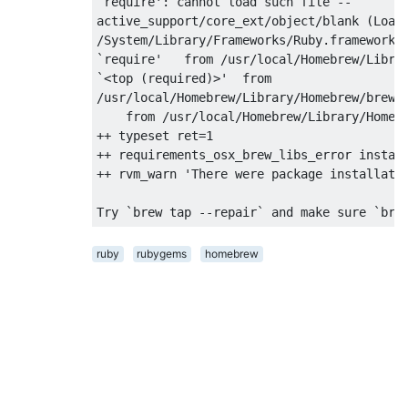
`require': cannot load such file --

active_support/core_ext/object/blank (LoadE
/System/Library/Frameworks/Ruby.framework/V
`
require
'   from /usr/local/Homebrew/Librar
`<top (required)>'
/
usr
/
local
/
Homebrew
/
Library
/
Homebrew
/
brew
.
    from /usr/local/Homebrew/Library/Homeb
++ typeset ret=1

++ requirements_osx_brew_libs_error install
++ rvm_warn '
There
 were package installati
Try
`brew tap --repair`
and
 make sure 
`bre
ruby
rubygems
homebrew