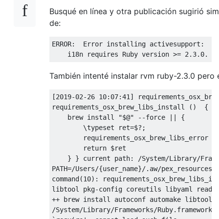
Busqué en línea y otra publicación sugirió si
de:
ERROR
:
Error
 installing activesupport
:
    i18n requires 
Ruby
 version 
>=
2.3
.
0.
También intenté instalar rvm ruby-2.3.0 pero
[
2019
-
02
-
26
10
:
07
:
41
]
 requirements_osx_brew
requirements_osx_brew_libs_install 
()
{
    brew install 
"$@"
--
force 
||
{
        \typeset ret
=
$
?;
        requirements_osx_brew_libs_error 
"
return
 $ret

}
}
 current path
:
/System/
Library
/
Fram
PATH
=
/Users/
{
user_name
}/.
aw
/
pex_resources
/
command
(
10
):
 requirements_osx_brew_libs_ins
libtool pkg
-
config coreutils libyaml readl
++
 brew install autoconf automake libtool 
/
System
/
Library
/
Frameworks
/
Ruby
.
framework
/