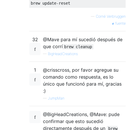
brew update
-
reset
—
Corné Verbruggen
fuente
32
@Mave para mí sucedió después de
que corrí
brew cleanup
—
BigHeadCreations
1
@crisscross, por favor agregue su
comando como respuesta, es lo
único que funcionó para mí, gracias
:)
—
JumpMan
@BigHeadCreations, @Mave: pude
confirmar que esto sucedió
directamente después de un
brew