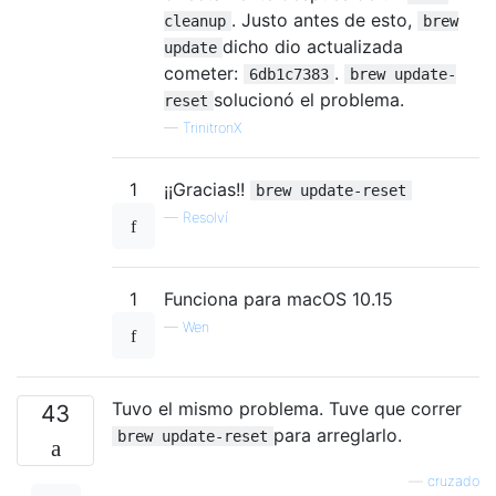
. Justo antes de esto,
cleanup
brew
dicho dio actualizada
update
cometer:
.
6db1c7383
brew update-
solucionó el problema.
reset
—
TrinitronX
1
¡¡Gracias!!
brew update-reset
—
Resolví
1
Funciona para macOS 10.15
—
Wen
Tuvo el mismo problema. Tuve que correr
43
para arreglarlo.
brew update-reset
—
cruzado