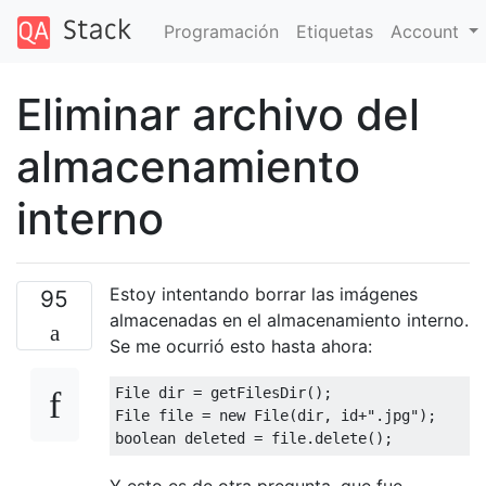
Programación
Etiquetas
Account
Eliminar archivo del
almacenamiento
interno
Estoy intentando borrar las imágenes
95
almacenadas en el almacenamiento interno.
Se me ocurrió esto hasta ahora:
File
 dir 
=
 getFilesDir
();
File
 file 
=
new
File
(
dir
,
 id
+
".jpg"
);
boolean
 deleted 
=
 file
.
delete
();
Y esto es de otra pregunta, que fue