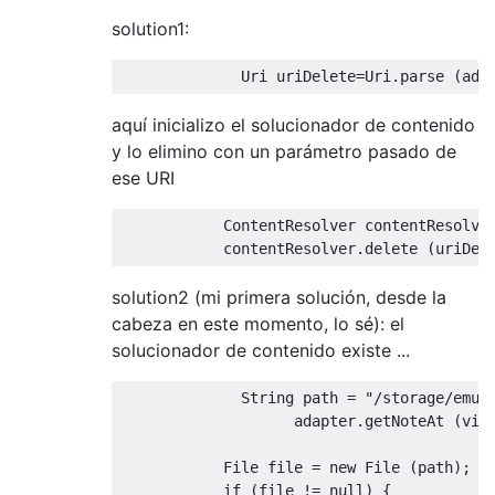
solution1:
Uri
 uriDelete
=
Uri
.
parse 
(
ada
aquí inicializo el solucionador de contenido
y lo elimino con un parámetro pasado de
ese URI
ContentResolver
 contentResolve
            contentResolver
.
delete
(
uriDel
solution2 (mi primera solución, desde la
cabeza en este momento, lo sé): el
solucionador de contenido existe ...
String
 path 
=
"/storage/emul
                    adapter
.
getNoteAt 
(
vie
File
 file 
=
new
File
(
path
);
if
(
file 
!=
null
)
{