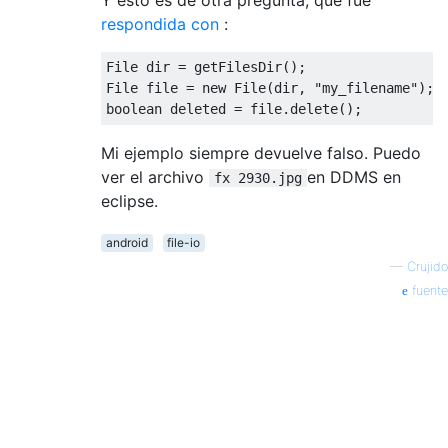
respondida con
:
File
 dir 
=
 getFilesDir
();
File
 file 
=
new
File
(
dir
,
"my_filename"
);
boolean
 deleted 
=
 file
.
delete
();
Mi ejemplo siempre devuelve falso. Puedo
ver el archivo
en DDMS en
fx 2930.jpg
eclipse.
android
file-io
—
Crujido
fuente