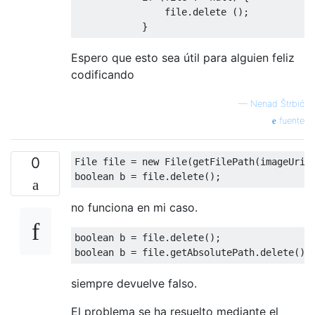
                file
.
delete
();
}
Espero que esto sea útil para alguien feliz
codificando
—
Nenad Štrbić
fuente
0
File
 file 
=
new
File
(
getFilePath
(
imageUri
.
boolean
 b 
=
 file
.
delete
();
no funciona en mi caso.
boolean
 b 
=
 file
.
delete
();
boolean
 b 
=
 file
.
getAbsolutePath
.
delete
();
siempre devuelve falso.
El problema se ha resuelto mediante el