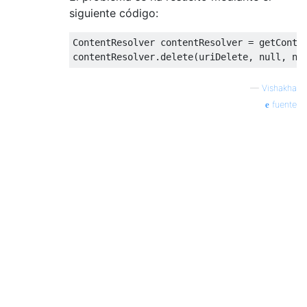
siguiente código:
ContentResolver
 contentResolver 
=
 getConte
contentResolver
.
delete
(
uriDelete
,
null
,
nu
—
Vishakha
fuente