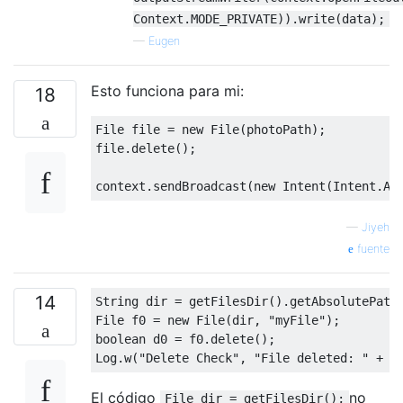
Context.MODE_PRIVATE)).write(data);
—
Eugen
Esto funciona para mi:
18
File
 file 
=
new
File
(
photoPath
);
file
.
delete
();
context
.
sendBroadcast
(
new
Intent
(
Intent
.
AC
—
Jiyeh
fuente
14
String
 dir 
=
 getFilesDir
().
getAbsolutePath
File
 f0 
=
new
File
(
dir
,
"myFile"
);
boolean
 d0 
=
 f0
.
delete
();
Log
.
w
(
"Delete Check"
,
"File deleted: "
+
 d
El código
no
File dir = getFilesDir();