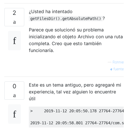
¿Usted ha intentado
2
?
getFilesDir().getAbsolutePath()
Parece que solucionó su problema
inicializando el objeto Archivo con una ruta
completa. Creo que esto también
funcionaría.
—
Ronnie
fuente
Este es un tema antiguo, pero agregaré mi
0
experiencia, tal vez alguien lo encuentre
útil
>
2019
-
11
-
12
20
:
05
:
50.178
27764
-
27764
/
2019
-
11
-
12
20
:
05
:
58.801
27764
-
27764
/
com
.
st