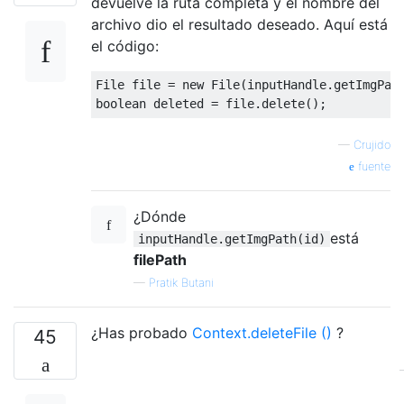
devuelve la ruta completa y el nombre del
archivo dio el resultado deseado. Aquí está
el código:
File
 file 
=
new
File
(
inputHandle
.
getImgPat
boolean
 deleted 
=
 file
.
delete
();
—
Crujido
fuente
¿Dónde
está
inputHandle.getImgPath(id)
filePath
—
Pratik Butani
¿Has probado
Context.deleteFile ()
?
45