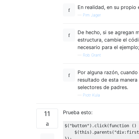
En realidad, en su propio
—
Pim Jager
De hecho, si se agregan má
estructura, cambie el códi
necesario para el ejemplo
—
Rob Grant
Por alguna razón, cuando u
resultado de esta manera
selectores de padres.
—
Piotr Kula
Prueba esto:
11
$
(
"button"
).
click
(
function
()
    $
(
this
).
parents
(
"div:first
});