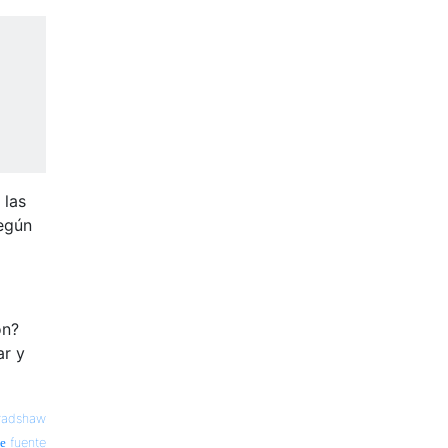
 las
según
ón?
ar y
radshaw
fuente