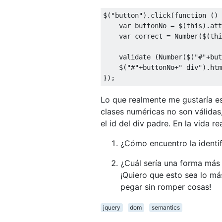
$
(
"button"
).
click
(
function
()
var
 buttonNo 
=
 $
(
this
).
att
var
 correct 
=
Number
(
$
(
thi
    validate 
(
Number
(
$
(
"#"
+
but
    $
(
"#"
+
buttonNo
+
" div"
).
htm
});
Lo que realmente me gustaría es 
clases numéricas no son válidas
el id del div padre. En la vida r
¿Cómo encuentro la identif
¿Cuál sería una forma más
¡Quiero que esto sea lo má
pegar sin romper cosas!
jquery
dom
semantics