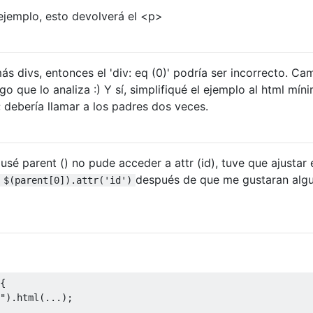
 ejemplo, esto devolverá el <p>
s divs, entonces el 'div: eq (0)' podría ser incorrecto. Cam
go que lo analiza :) Y sí, simplifiqué el ejemplo al html mín
; debería llamar a los padres dos veces.
sé parent () no pude acceder a attr (id), tuve que ajustar 
después de que me gustaran alg
$(parent[0]).attr('id')
{
"
).
html
(...);