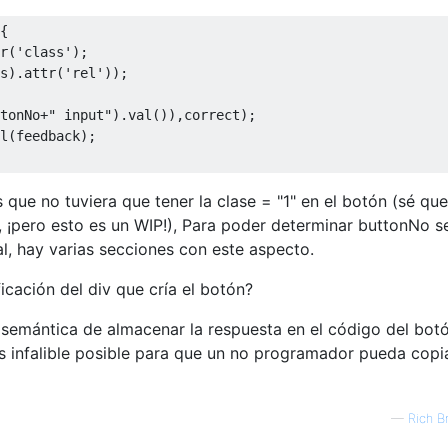
{
r
(
'class'
);
s
).
attr
(
'rel'
));
tonNo
+
" input"
).
val
()),
correct
);
l
(
feedback
);
que no tuviera que tener la clase = "1" en el botón (sé que
, ¡pero esto es un WIP!), Para poder determinar buttonNo 
eal, hay varias secciones con este aspecto.
icación del div que cría el botón?
 semántica de almacenar la respuesta en el código del bot
s infalible posible para que un no programador pueda copi
—
Rich B