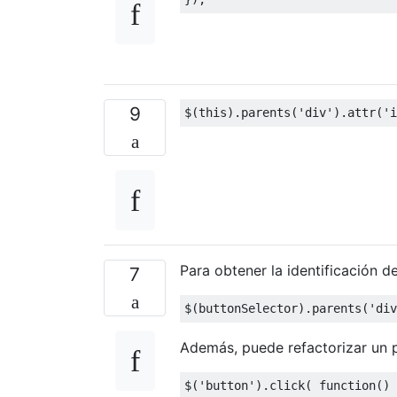
9
$
(
this
).
parents
(
'div'
).
attr
(
'i
Para obtener la identificación de
7
$
(
buttonSelector
).
parents
(
'div
Además, puede refactorizar un 
$
(
'button'
).
click
(
function
()