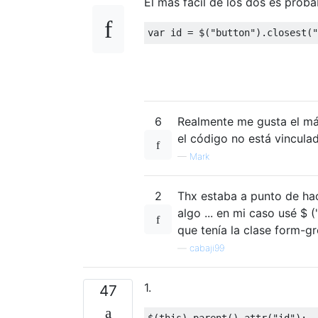
El más fácil de los dos es prob
var
 id 
=
 $
(
"button"
).
closest
(
"
6
Realmente me gusta el má
el código no está vinculad
—
Mark
2
Thx estaba a punto de hace
algo ... en mi caso usé $ 
que tenía la clase form-g
—
cabaji99
1.
47
$
(
this
).
parent
().
attr
(
"id"
);