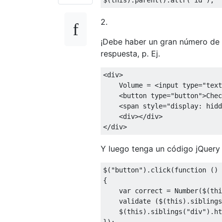
2.
¡Debe haber un gran número de 
respuesta, p. Ej.
<div>
    Volume = 
<input
type
=
"text
<button
type
=
"button"
>
Chec
<span
style
=
"
display
:
 hidd
<div></div>
</div>
Y luego tenga un código jQuery s
$
(
"button"
).
click
(
function
()
{
var
 correct 
=
Number
(
$
(
thi
    validate 
(
$
(
this
).
siblings
    $
(
this
).
siblings
(
"div"
).
ht
});