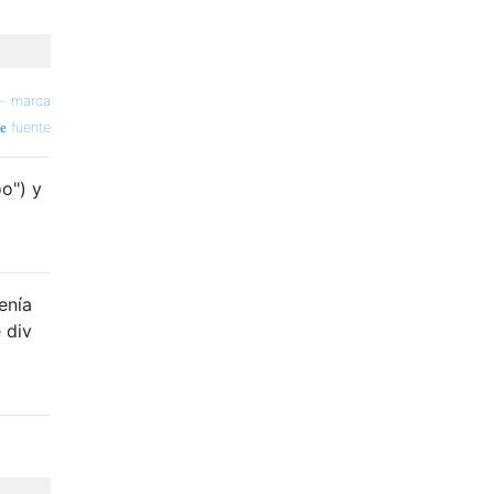
—
marca
fuente
o") y
enía
 div