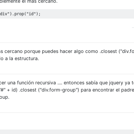
ablemente el más cercano.
div"
).
prop
(
"id"
);
s cercano porque puedes hacer algo como .closest ("div.fo
o a la estructura.
r una función recursiva .... entonces sabía que jquery ya t
("#" + id) .closest ("div.form-group") para encontrar el padre
roup.