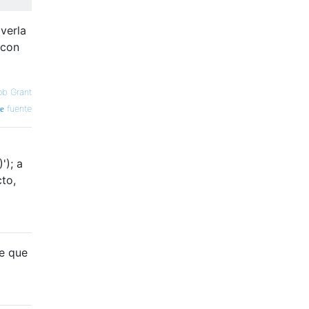
verla
 con
ob Grant
fuente
'); a
to,
de que