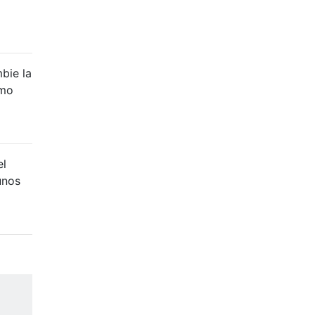
bie la
imo
el
unos