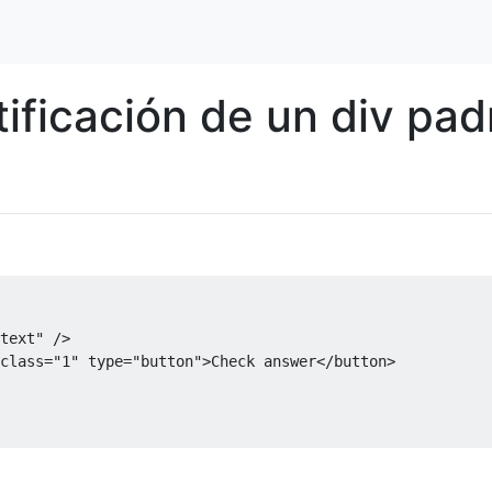
tificación de un div pad
text"
/>
class
=
"1"
type
=
"button"
>
Check answer
</button>