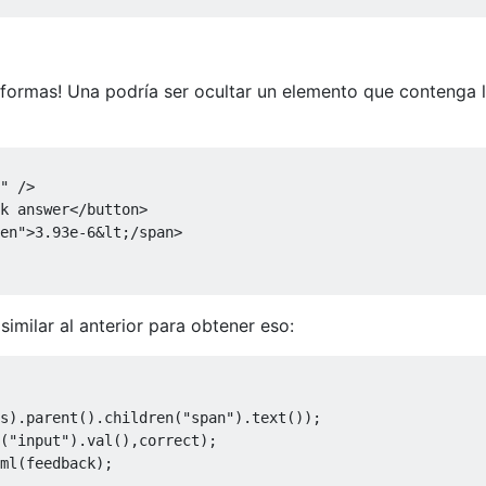
formas! Una podría ser ocultar un elemento que contenga 
"
/>
k answer
</button>
en
"
>
3.93e-6&lt;/span>

imilar al anterior para obtener eso:
s
).
parent
().
children
(
"span"
).
text
());
(
"input"
).
val
(),
correct
);
ml
(
feedback
);