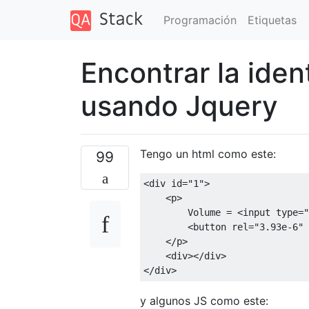
Programación
Etiquetas
Encontrar la iden
usando Jquery
Tengo un html como este:
99
<div
id
=
"1"
>
<p>
        Volume = 
<input
type
=
"
<button
rel
=
"3.93e-6"
</p>
<div></div>
</div>
y algunos JS como este: