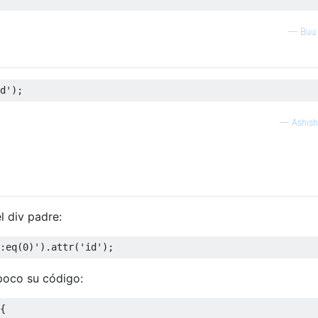
—
Buu
d'
);
—
Ashis
l div padre:
:eq(0)'
).
attr
(
'id'
);
poco su código:
{