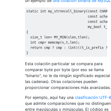
un ejemplo de
una colación binaria de MySQL
static int my_strnncoll_binary
(
const CHARS
                               const uchar
                               const uchar
                               my_bool t_i
{
  size_t len
=
 MY_MIN
(
slen
,
tlen
);
  int cmp
=
 memcmp
(
s
,
t
,
len
);
return
 cmp 
?
 cmp 
:
(
int
)((
t_is_prefix 
?
 
}
Esta colación particular se compara para
comparar byte por byte (por eso se llama
"binario", no le da ningún significado especial
las cadenas). Otras colaciones pueden
proporcionar comparaciones más avanzadas.
Por ejemplo, aquí hay una
clasificación UTF-
que admite comparaciones que no distinguen
entre mayúsculas y minúsculas. El código es