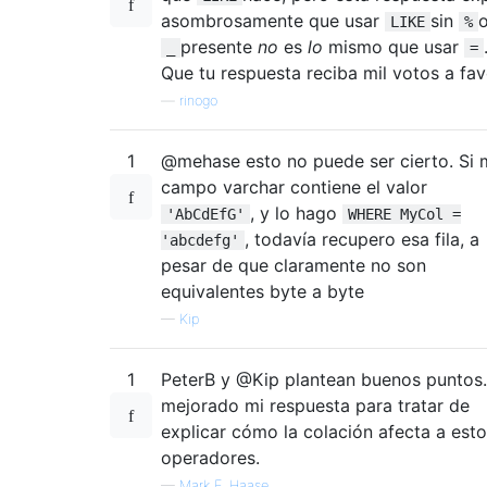
asombrosamente que usar
sin
LIKE
%
presente
no
es
lo
mismo que usar
_
=
Que tu respuesta reciba mil votos a fav
—
rinogo
1
@mehase esto no puede ser cierto. Si 
campo varchar contiene el valor
, y lo hago
'AbCdEfG'
WHERE MyCol =
, todavía recupero esa fila, a
'abcdefg'
pesar de que claramente no son
equivalentes byte a byte
—
Kip
1
PeterB y @Kip plantean buenos puntos
mejorado mi respuesta para tratar de
explicar cómo la colación afecta a est
operadores.
—
Mark E. Haase