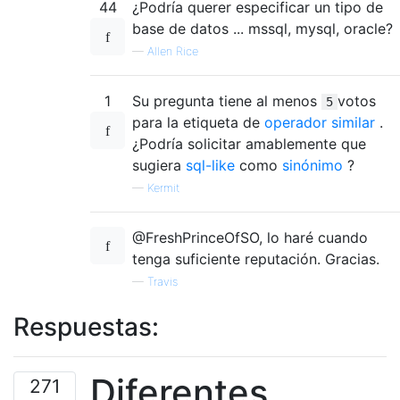
44
¿Podría querer especificar un tipo de
base de datos ... mssql, mysql, oracle?
—
Allen Rice
1
Su pregunta tiene al menos
votos
5
para la etiqueta de
operador similar
.
¿Podría solicitar amablemente que
sugiera
sql-like
como
sinónimo
?
—
Kermit
@FreshPrinceOfSO, lo haré cuando
tenga suficiente reputación. Gracias.
—
Travis
Respuestas:
Diferentes
271