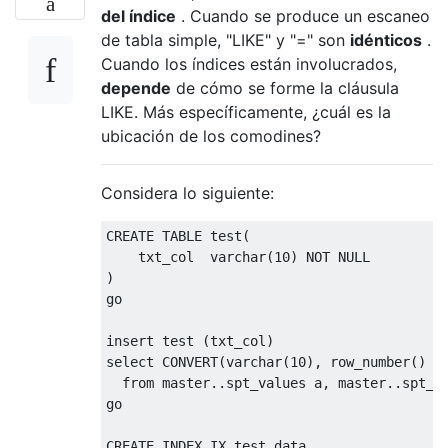
del índice
. Cuando se produce un escaneo
de tabla simple, "LIKE" y "=" son
idénticos
.
Cuando los índices están involucrados,
depende
de cómo se forme la cláusula
LIKE. Más específicamente, ¿cuál es la
ubicación de los comodines?
Considera lo siguiente:
CREATE
TABLE
 test
(
    txt_col  varchar
(
10
)
NOT
NULL
)
go

insert
 test 
(
txt_col
)
select
CONVERT
(
varchar
(
10
),
 row_number
()
o
from
 master
..
spt_values a
,
 master
..
spt_va
go

CREATE
INDEX
 IX_test_data 
