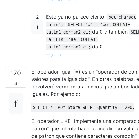
2
Esto ya no parece cierto:
set charset
latin1;
SELECT 'ä' = 'ae' COLLATE
da 0 y también
latin1_german2_ci;
SEL
'ä' LIKE 'ae' COLLATE
da 0.
latin1_german2_ci;
—
joanq
El operador igual (=) es un "operador de c
170
valores para la igualdad". En otras palabras,
devolverá verdadero a menos que ambos lado
iguales. Por ejemplo:
SELECT
*
FROM
 Store 
WHERE
 Quantity 
=
200
;
El operador LIKE "implementa una comparaci
patrón" que intenta hacer coincidir "un valo
de patrón que contiene caracteres comodín".