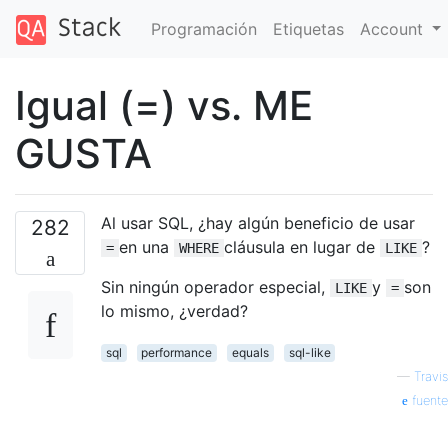
Programación
Etiquetas
Account
Igual (=) vs. ME
GUSTA
Al usar SQL, ¿hay algún beneficio de usar
282
en una
cláusula en lugar de
?
=
WHERE
LIKE
Sin ningún operador especial,
y
son
LIKE
=
lo mismo, ¿verdad?
sql
performance
equals
sql-like
—
Travis
fuente