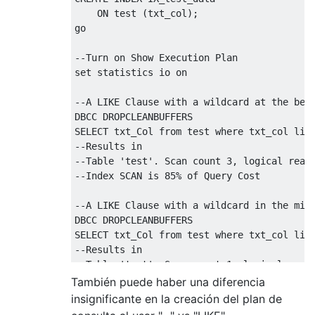
ON
 test 
(
txt_col
);
go 

--Turn on Show Execution Plan
set
statistics
 io 
on
--A LIKE Clause with a wildcard at the beg
DBCC
SELECT
 txt_Col 
from
 test 
where
 txt_col 
lik
--Results in
--Table 'test'. Scan count 3, logical read
--Index SCAN is 85% of Query Cost
--A LIKE Clause with a wildcard in the mid
DBCC
SELECT
 txt_Col 
from
 test 
where
 txt_col 
lik
--Results in
--Table 'test'. Scan count 1, logical read
--Index Seek is 100% of Query Cost for tes
También puede haber una diferencia
insignificante en la creación del plan de
--A LIKE Clause with no wildcards