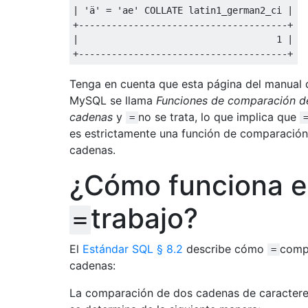
|
'ä'
=
'ae'
COLLATE
 latin1_german2_ci 
|
+
--------------------------------------+
|
1
|
+
--------------------------------------+
Tenga en cuenta que esta página del manual 
MySQL se llama
Funciones de comparación d
cadenas
y
no se trata, lo que implica que
=
es estrictamente una función de comparación
cadenas.
¿Cómo funciona e
trabajo?
=
El
Estándar SQL § 8.2
describe cómo
comp
=
cadenas:
La comparación de dos cadenas de caracter