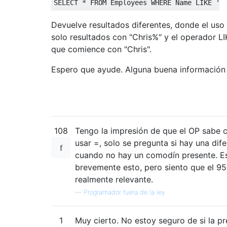
SELECT
*
FROM
 Employees 
WHERE
 Name 
LIKE
'C
Devuelve resultados diferentes, donde el uso
solo resultados con "Chris%" y el operador L
que comience con "Chris".
Espero que ayude. Alguna buena información
108
Tengo la impresión de que el OP sabe 
usar =, solo se pregunta si hay una dif
cuando no hay un comodín presente. Es
brevemente esto, pero siento que el 9
realmente relevante.
—
Programador fuera de la ley
1
Muy cierto. No estoy seguro de si la p