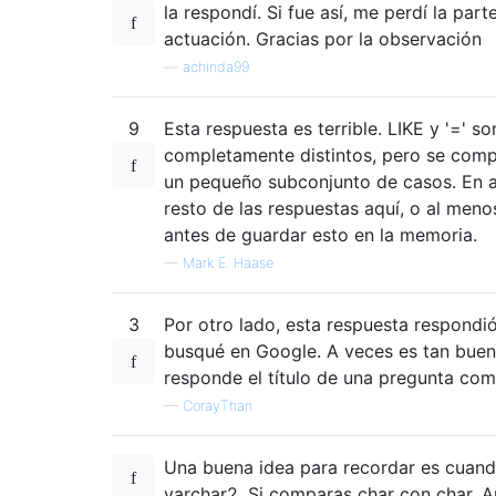
la respondí. Si fue así, me perdí la par
actuación. Gracias por la observación
—
achinda99
9
Esta respuesta es terrible. LIKE y '=' s
completamente distintos, pero se comp
un pequeño subconjunto de casos. En ar
resto de las respuestas aquí, o al meno
antes de guardar esto en la memoria.
—
Mark E. Haase
3
Por otro lado, esta respuesta respondió
busqué en Google. A veces es tan buen
responde el título de una pregunta com
—
CorayThan
Una buena idea para recordar es cuand
varchar2. Si comparas char con char. 