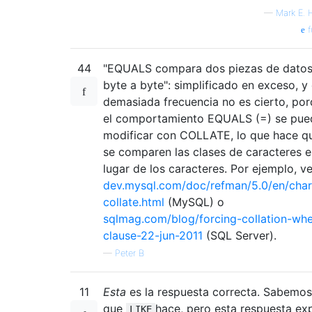
—
Mark E. 
f
44
"EQUALS compara dos piezas de dato
byte a byte": simplificado en exceso, y
demasiada frecuencia no es cierto, po
el comportamiento EQUALS (=) se pue
modificar con COLLATE, lo que hace q
se comparen las clases de caracteres 
lugar de los caracteres. Por ejemplo, v
dev.mysql.com/doc/refman/5.0/en/char
collate.html
(MySQL) o
sqlmag.com/blog/forcing-collation-whe
clause-22-jun-2011
(SQL Server).
—
Peter B
11
Esta
es la respuesta correcta. Sabemos
que
hace, pero esta respuesta exp
LIKE