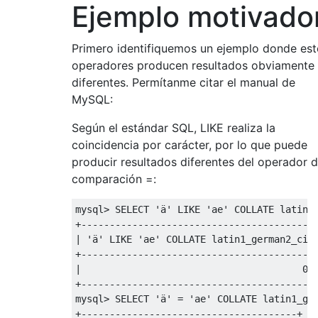
Ejemplo motivado
Primero identifiquemos un ejemplo donde est
operadores producen resultados obviamente
diferentes. Permítanme citar el manual de
MySQL:
Según el estándar SQL, LIKE realiza la
coincidencia por carácter, por lo que puede
producir resultados diferentes del operador 
comparación =:
mysql
>
SELECT
'ä'
LIKE
'ae'
COLLATE
 latin1
+
-----------------------------------------
|
'ä'
LIKE
'ae'
COLLATE
 latin1_german2_ci 
+
-----------------------------------------
|
0
+
-----------------------------------------
mysql
>
SELECT
'ä'
=
'ae'
COLLATE
 latin1_ge
+
--------------------------------------+