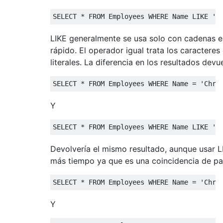
SELECT
*
FROM
 Employees 
WHERE
 Name 
LIKE
'C
LIKE generalmente se usa solo con cadenas e
rápido. El operador igual trata los caracter
literales. La diferencia en los resultados devu
SELECT
*
FROM
 Employees 
WHERE
 Name 
=
'Chri
Y
SELECT
*
FROM
 Employees 
WHERE
 Name 
LIKE
'C
Devolvería el mismo resultado, aunque usar L
más tiempo ya que es una coincidencia de pa
SELECT
*
FROM
 Employees 
WHERE
 Name 
=
'Chri
Y