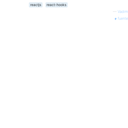
reactjs
react-hooks
—
Vadim
fuente