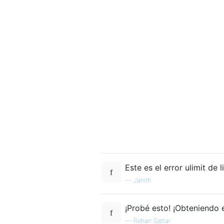
Este es el error ulimit de 
—
Janith
¡Probé esto! ¡Obteniendo
—
Rehan Sattar