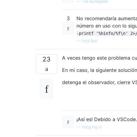
—
The Bumpaster
3
No recomendaría aumentarl
número en uso con lo sigu
-printf '%hinfo/%f\n' 2>
—
Nick Bull
A veces tengo este problema c
23
En mi caso, la siguiente solución
detenga el observador, cierre V
¡Así es! Debido a VSCode
—
Hùng Ng Vi