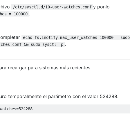
chivo
y ponlo
/etc/sysctl.d/10-user-watches.conf
.
hes = 100000
completar
echo fs.inotify.max_user_watches=100000 | sudo
.
tches.conf && sudo sysctl -p
ara recargar para sistemas más recientes
guro temporalmente el parámetro con el valor 524288.
watches=
524288