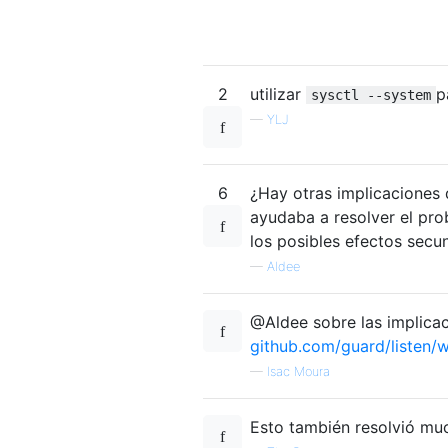
2
utilizar
p
sysctl --system
—
YLJ
6
¿Hay otras implicaciones
ayudaba a resolver el pro
los posibles efectos secu
—
Aldee
@Aldee sobre las implicac
github.com/guard/listen/w
—
Isac Moura
Esto también resolvió m