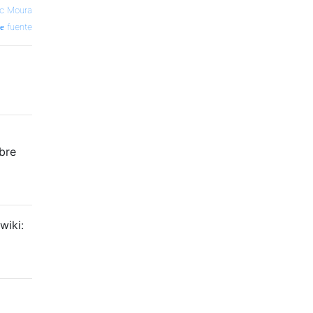
ac Moura
fuente
bre
wiki: