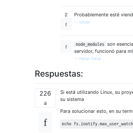
2
Probablemente esté viend
—
Mikkel
son esencia
node_modules
servidor, funcionó para m
—
Rehan Sattar
Respuestas:
Si está utilizando Linux, su pro
226
su sistema
Para solucionar esto, en su termi
echo