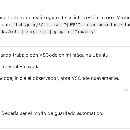
o tanto si no está seguro de cuántos están en uso. Verifi
iente
find /proc/*/fd -user "$USER" -lname anon_inode:in
/dev/null | xargs cat | grep -c '^inotify'
uando trabajo con VSCode en mi máquina Ubuntu.
 alternativa ayuda:
Scode, inicie el observador, abra VSCode nuevamente.
—
Juri
. Debería ser el modo de guardado automático.