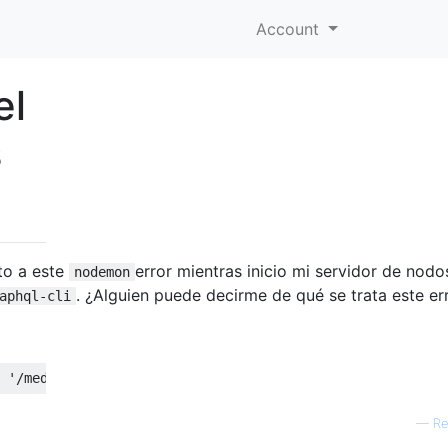
Account
el
s
to a este
error mientras inicio mi servidor de nod
nodemon
. ¿Alguien puede decirme de qué se trata este er
aphql-cli
 
—
Re