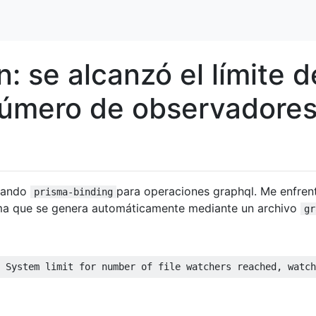
 se alcanzó el límite d
número de observadore
sando
para operaciones graphql. Me enfren
prisma-binding
ema que se genera automáticamente mediante un archivo
gr
: System limit 
for
 number 
of
 file watchers reached, watch