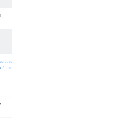
l
el Lazo
fuente
a