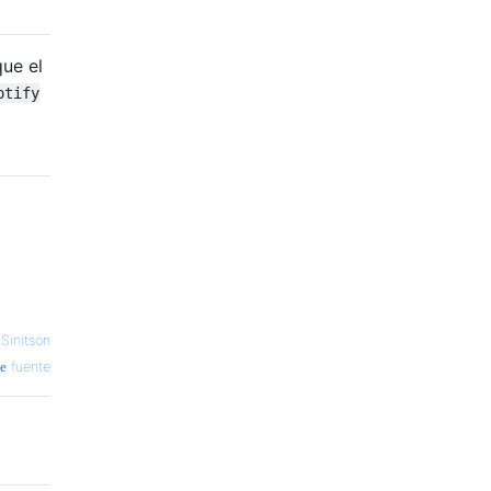
que el
otify
 Sinitson
fuente