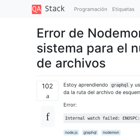
Programación
Etiquetas
Error de Nodemon:
sistema para el 
de archivos
Estoy aprendiendo
y u
102
graphql
da la ruta del archivo de esqu
Error:
Internal watch failed: ENOSPC
node.js
graphql
nodemon