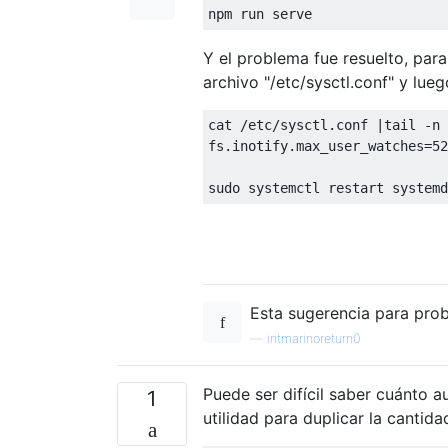
Y el problema fue resuelto, par
archivo "/etc/sysctl.conf" y luego
cat /etc/sysctl.conf |tail -n 
fs.inotify.max_user_watches=
52
Esta sugerencia para prob
—
intmarinoreturn0
Puede ser difícil saber cuánto 
1
utilidad para duplicar la cantid