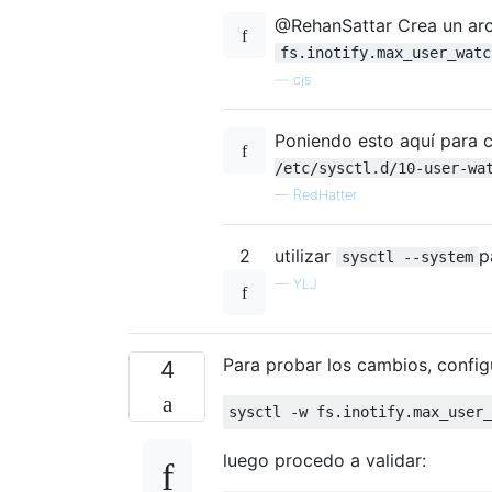
@RehanSattar Crea un ar
fs.inotify.max_user_watc
—
cjs
Poniendo esto aquí para 
/etc/sysctl.d/10-user-wa
—
RedHatter
2
utilizar
p
sysctl --system
—
YLJ
Para probar los cambios, confi
4
sysctl -w fs.inotify.max_user_
luego procedo a validar: