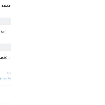
 hacer
 un
ración
—
cjs
fuente