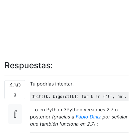
Respuestas:
Tu podrías intentar:
430
dict
((
k
,
 bigdict
[
k
])
for
 k 
in
(
'l'
,
'm'
,
'
... o en
Python 3
Python versiones 2.7 o
posterior
(gracias a
Fábio Diniz
por señalar
que también funciona en 2.7)
: