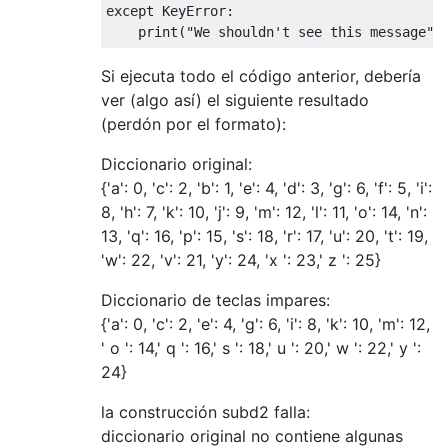
except
KeyError
:
print
(
"We shouldn't see this message"
)
Si ejecuta todo el código anterior, debería
ver (algo así) el siguiente resultado
(perdón por el formato):
Diccionario original:
{'a': 0, 'c': 2, 'b': 1, 'e': 4, 'd': 3, 'g': 6, 'f': 5, 'i':
8, 'h': 7, 'k': 10, 'j': 9, 'm': 12, 'l': 11, 'o': 14, 'n':
13, 'q': 16, 'p': 15, 's': 18, 'r': 17, 'u': 20, 't': 19,
'w': 22, 'v': 21, 'y': 24, 'x ': 23,' z ': 25}
Diccionario de teclas impares:
{'a': 0, 'c': 2, 'e': 4, 'g': 6, 'i': 8, 'k': 10, 'm': 12,
' o ': 14,' q ': 16,' s ': 18,' u ': 20,' w ': 22,' y ':
24}
la construcción subd2 falla:
diccionario original no contiene algunas