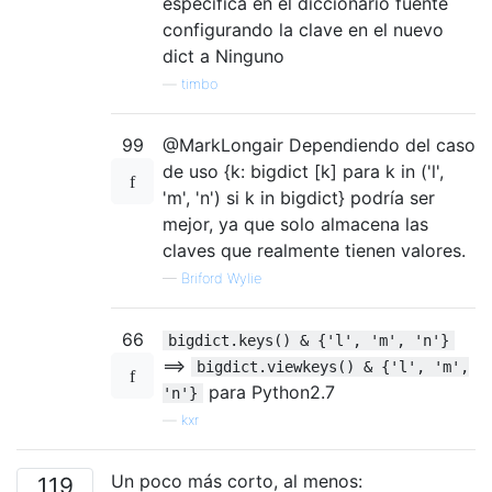
específica en el diccionario fuente
configurando la clave en el nuevo
dict a Ninguno
—
timbo
99
@MarkLongair Dependiendo del caso
de uso {k: bigdict [k] para k in ('l',
'm', 'n') si k in bigdict} podría ser
mejor, ya que solo almacena las
claves que realmente tienen valores.
—
Briford Wylie
66
bigdict.keys() & {'l', 'm', 'n'}
==>
bigdict.viewkeys() & {'l', 'm',
para Python2.7
'n'}
—
kxr
Un poco más corto, al menos:
119