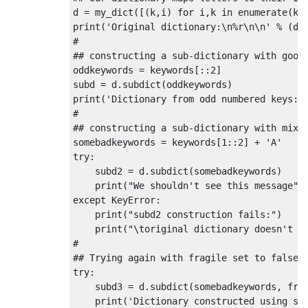
d 
=
 my_dict
([(
k
,
i
)
for
 i
,
k 
in
 enumerate
(
ke
print
(
'Original dictionary:\n%r\n\n'
%
(
d
,
#
## constructing a sub-dictionary with good
oddkeywords 
=
 keywords
[::
2
]
subd 
=
 d
.
subdict
(
oddkeywords
)
print
(
'Dictionary from odd numbered keys:\
#
## constructing a sub-dictionary with mixt
somebadkeywords 
=
 keywords
[
1
::
2
]
+
'A'
try
:
    subd2 
=
 d
.
subdict
(
somebadkeywords
)
print
(
"We shouldn't see this message"
)
except
KeyError
:
print
(
"subd2 construction fails:"
)
print
(
"\toriginal dictionary doesn't c
#
## Trying again with fragile set to false
try
:
    subd3 
=
 d
.
subdict
(
somebadkeywords
,
 fra
print
(
'Dictionary constructed using so