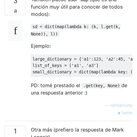
3
función
muy
útil para conocer de todos
modos):
sd = dict(map(lambda k: (k, l.get(k,
None)), l))
Ejemplo:
large_dictionary 
=
{
'a1'
:
123
,
'a2'
:
45
,
'a3
list_of_keys 
=
[
'a1'
,
'a3'
]
small_dictionary 
=
 dict
(
map
(
lambda
 key
:
(
k
PD: tomé prestado el
de
.get(key, None)
una respuesta anterior :)
—
Halfdanrump
fuente
Otra más (prefiero la respuesta de Mark
1
Longair)