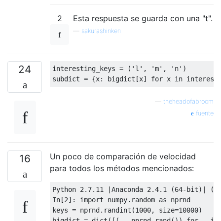
2
Esta respuesta se guarda con una "t".
—
sakurashinken
24
interesting_keys 
=
(
'l'
,
'm'
,
'n'
)
subdict 
=
{
x
:
 bigdict
[
x
]
for
 x 
in
 interest
—
theheadofabroom
fuente
Un poco de comparación de velocidad
16
para todos los métodos mencionados:
Python
2.7
.
11
|
Anaconda
2.4
.
1
(
64
-
bit
)|
(
d
In
[
2
]:
import
 numpy
.
random 
as
 nprnd

keys 
=
 nprnd
.
randint
(
1000
,
 size
=
10000
)
bigdict 
=
 dict
([(
_
,
 nprnd
.
rand
())
for
 _ 
in