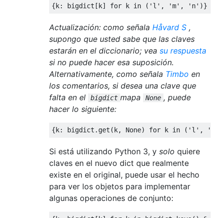
{
k
:
 bigdict
[
k
]
for
 k 
in
(
'l'
,
'm'
,
'n'
)}
Actualización: como señala
Håvard S
,
supongo que usted sabe que las claves
estarán en el diccionario; vea
su respuesta
si no puede hacer esa suposición.
Alternativamente, como señala
Timbo
en
los comentarios, si desea una clave que
falta en el
mapa
, puede
bigdict
None
hacer lo siguiente:
{
k
:
 bigdict
.
get
(
k
,
None
)
for
 k 
in
(
'l'
,
'm
Si está utilizando Python 3, y
solo
quiere
claves en el nuevo dict que realmente
existe en el original, puede usar el hecho
para ver los objetos para implementar
algunas operaciones de conjunto: