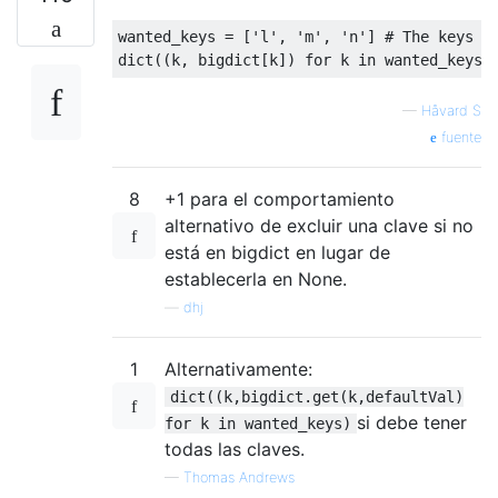
wanted_keys 
=
[
'l'
,
'm'
,
'n'
]
# The keys y
dict
((
k
,
 bigdict
[
k
])
for
 k 
in
 wanted_keys 
—
Håvard S
fuente
8
+1 para el comportamiento
alternativo de excluir una clave si no
está en bigdict en lugar de
establecerla en None.
—
dhj
1
Alternativamente:
dict((k,bigdict.get(k,defaultVal)
si debe tener
for k in wanted_keys)
todas las claves.
—
Thomas Andrews