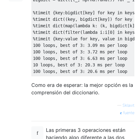
%
timeit 
{
key
:
bigdict
[
key
]
for
 key 
in
 keys
}
%
timeit dict
((
key
,
 bigdict
[
key
])
for
 key 
i
%
timeit dict
(
map
(
lambda
 k
:
(
k
,
 bigdict
[
k
])
%
timeit dict
(
filter
(
lambda
 i
:
i
[
0
]
in
 keys
,
%
timeit 
{
key
:
value 
for
 key
,
 value 
in
 bigdi
100
 loops
,
 best of 
3
:
3.09
100
 loops
,
 best of 
3
:
3.72
100
 loops
,
 best of 
3
:
6.63
10
 loops
,
 best of 
3
:
20.3
100
 loops
,
 best of 
3
:
20.6
 ms per loop
Como era de esperar: la mejor opción es la
comprensión del diccionario.
—
Sklavit
fuente
Las primeras 3 operaciones están
haciendo algo diferente a las dos