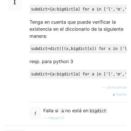
subdict
={
a
:
bigdict
[
a
]
for
 a 
in
[
'l'
,
'm'
,
'n
Tenga en cuenta que puede verificar la
existencia en el diccionario de la siguiente
manera:
subdict
=
dict
([(
x
,
bigdict
[
x
])
for
 x 
in
[
'l'
resp. para python 3
subdict
={
a
:
bigdict
[
a
]
for
 a 
in
[
'l'
,
'm'
,
'n
—
phimuemue
fuente
Falla si
no está en
a
bigdict
—
Håvard S