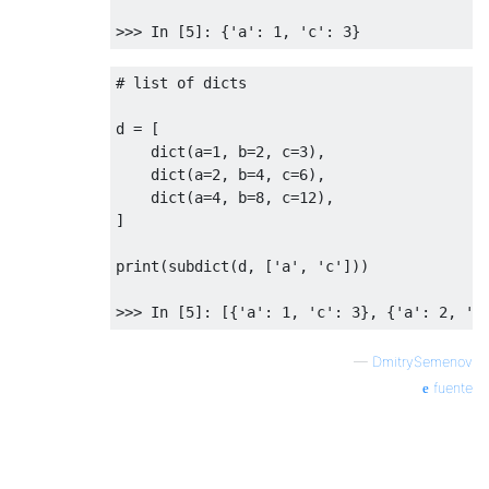
>>>
In
[
5
]:
{
'a'
:
1
,
'c'
:
3
}
# list of dicts
d 
=
[
    dict
(
a
=
1
,
 b
=
2
,
 c
=
3
),
    dict
(
a
=
2
,
 b
=
4
,
 c
=
6
),
    dict
(
a
=
4
,
 b
=
8
,
 c
=
12
),
]
print
(
subdict
(
d
,
[
'a'
,
'c'
]))
>>>
In
[
5
]:
[{
'a'
:
1
,
'c'
:
3
},
{
'a'
:
2
,
'c
—
DmitrySemenov
fuente