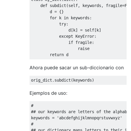
def
 subdict
(
self
,
 keywords
,
 fragile
=
Fa
        d 
=
{}
for
 k 
in
 keywords
:
try
:
                d
[
k
]
=
 self
[
k
]
except
KeyError
:
if
 fragile
:
raise
return
 d
Ahora puede sacar un sub-diccionario con
orig_dict
.
subdict
(
keywords
)
Ejemplos de uso:
#
## our keywords are letters of the alphabe
keywords 
=
'abcdefghijklmnopqrstuvwxyz'
#
## our dictionary maps letters to their in