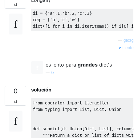
di 
=
{
'a'
:
1
,
'b'
:
2
,
'c'
:
3
}
req 
=
[
'a'
,
'c'
,
'w'
]
dict
([
i 
for
 i 
in
 di
.
iteritems
()
if
 i
[
0
]
in
—
georg
fuente
es lento para
grandes
dict's
—
kxr
solución
0
from
 operator 
import
from
 typing 
import
List
,
Dict
,
Union
def
 subdict
(
d
:
Union
[
Dict
,
List
],
 columns
:
"""Return a dict or list of dicts with 