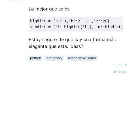
Lo mejor que sé es:
bigdict 
=
{
'a'
:
1
,
'b'
:
2
,....,
'z'
:
26
}
subdict 
=
{
'l'
:
bigdict
[
'l'
],
'm'
:
bigdict
[
'
Estoy seguro de que hay una forma más
elegante que esta. Ideas?
python
dictionary
associative-array
—
Jayesh
fuente