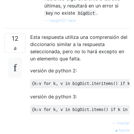
últimas, y resultará en un error si
no existe
.
key
bigdict
—
naught101 hace
Esta respuesta utiliza una comprensión del
12
diccionario similar a la respuesta
seleccionada, pero no lo hará excepto en
un elemento que falta.
versión de python 2:
{
k
:
v 
for
 k
,
 v 
in
 bigDict
.
iteritems
()
if
 k 
versión de python 3:
{
k
:
v 
for
 k
,
 v 
in
 bigDict
.
items
()
if
 k 
in
(
—
maullar
fuente