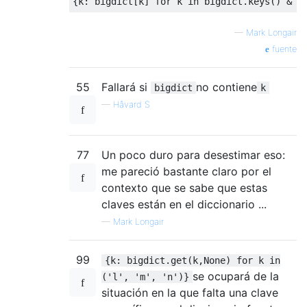
{
k
:
 bigdict
[
k
]
for
 k 
in
 bigdict
.
keys
()
&
{
—
Mark Longair
fuente
55
Fallará si
no contiene
bigdict
k
—
Håvard S
77
Un poco duro para desestimar eso:
me pareció bastante claro por el
contexto que se sabe que estas
claves están en el diccionario ...
—
Mark Longair
99
{k: bigdict.get(k,None) for k in
se ocupará de la
('l', 'm', 'n')}
situación en la que falta una clave