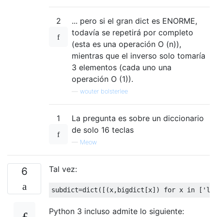
2
... pero si el gran dict es ENORME,
todavía se repetirá por completo
(esta es una operación O (n)),
mientras que el inverso solo tomaría
3 elementos (cada uno una
operación O (1)).
—
wouter bolsterlee
1
La pregunta es sobre un diccionario
de solo 16 teclas
—
Meow
Tal vez:
6
subdict
=
dict
([(
x
,
bigdict
[
x
])
for
 x 
in
[
'l'
Python 3 incluso admite lo siguiente: