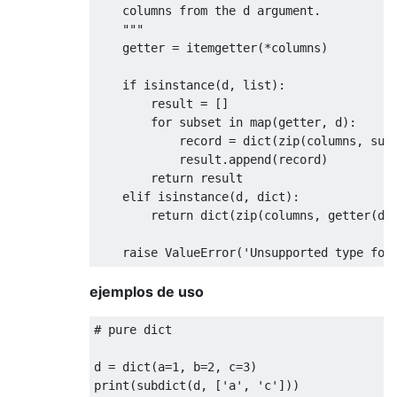
    columns from the d argument.

    """
    getter 
=
 itemgetter
(*
columns
)
if
 isinstance
(
d
,
 list
):
        result 
=
[]
for
 subset 
in
 map
(
getter
,
 d
):
            record 
=
 dict
(
zip
(
columns
,
 sub
            result
.
append
(
record
)
return
 result

elif
 isinstance
(
d
,
 dict
):
return
 dict
(
zip
(
columns
,
 getter
(
d
)
raise
ValueError
(
'Unsupported type for
ejemplos de uso
# pure dict
d 
=
 dict
(
a
=
1
,
 b
=
2
,
 c
=
3
)
print
(
subdict
(
d
,
[
'a'
,
'c'
]))