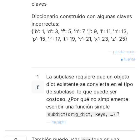
claves
Diccionario construido con algunas claves
incorrectas:
{'b': 1, 'd': 3, 'f': 5, 'h': 7, 'j': 9, 'l': 11, 'n': 13,
'p': 15, 'r': 17, 't': 19, 'v': 21, 'x': 23, 'z': 25}
—
pandamonio
fuente
1
La subclase requiere que un objeto
dict existente se convierta en el tipo
de subclase, lo que puede ser
costoso. ¿Por qué no simplemente
escribir una función simple
?
subdict(orig_dict, keys, …)
—
musiphil
También puede usar
(que es una
map