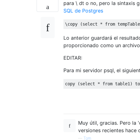
para \ dt o no, pero la sintaxis
SQL de Postgres
\
copy 
(
select
*
from
 tempTable
Lo anterior guardará el resultad
proporcionado como un archivo
EDITAR:
Para mi servidor psql, el sigui
copy 
(
select
*
from
 table1
)
to
Muy útil, gracias. Pero la '
versiones recientes hace 
—
Tom