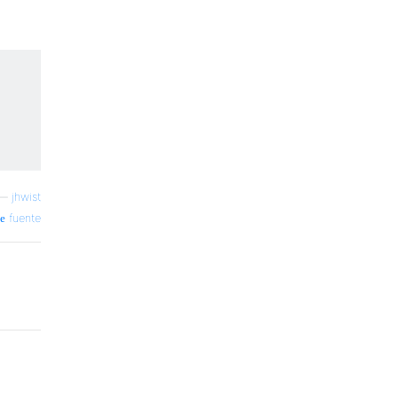
—
jhwist
fuente