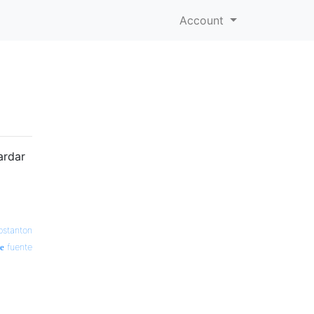
Account
ardar
pstanton
fuente