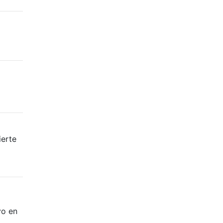
o
erte
vo en