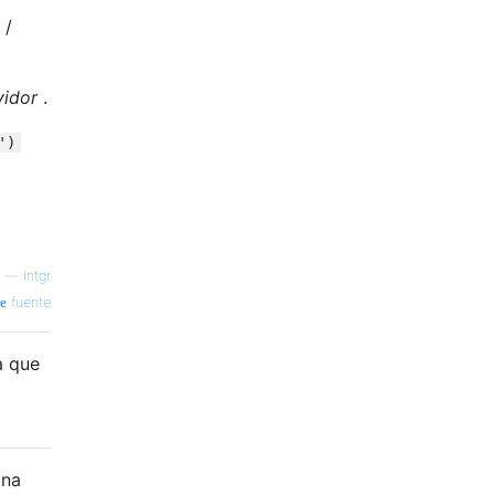
 /
vidor
.
')
—
intgr
fuente
a que
ona