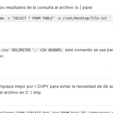
s resultados de la consulta al archivo (o | pipe)
me 
-
c 
"SELECT * FROM TABLE"
-
o 
/
root
/
Desktop
/
file
.
txt
este comando se usa pa
.csv' DELIMITER ',' CSV HEADER;
sv
—
mplaza mejor por \ COPY para evitar la necesidad de db a
l archivo en C: \ tmp
oolspg=> COPY (SELECT foo, bar FROM baz) TO '/tmp/query.