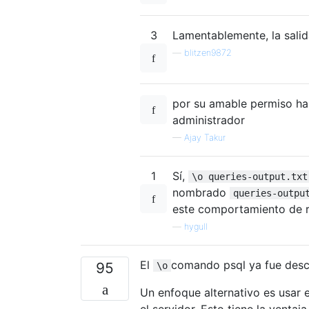
3
Lamentablemente, la sali
—
blitzen9872
por su amable permiso ha
administrador
—
Ajay Takur
1
Sí,
\o queries-output.txt
nombrado
queries-outpu
este comportamiento de r
—
hygull
El
comando psql ya fue descr
95
\o
Un enfoque alternativo es usar 
el servidor. Esto tiene la venta