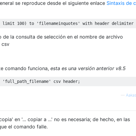
 general se reproduce desde el siguiente enlace
Sintaxis de 
 limit 
100
)
to
'filenameinquotes'
with
 header delimiter 
o de la consulta de selección en el nombre de archivo
 csv
ente comando funciona,
esta es una versión anterior v8.5
'full_path_filename'
 csv header
;
—
Aakas
copia' en '... copiar a ...' no es necesaria; de hecho, en las
que el comando falle.