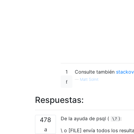
1
Consulte también
stacko
—
Matt Solnit
Respuestas:
De la ayuda de psql (
):
478
\?
\ o [FILE] envía todos los result