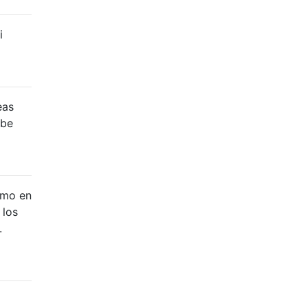
i
eas
ebe
omo en
 los
.