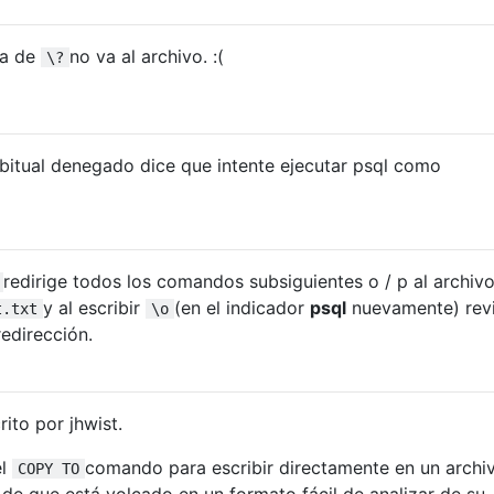
da de
no va al archivo. :(
\?
bitual denegado dice que intente ejecutar psql como
redirige todos los comandos subsiguientes o / p al archiv
y al escribir
(en el indicador
psql
nuevamente) revi
t.txt
\o
edirección.
ito por jhwist.
el
comando para escribir directamente en un archi
COPY TO
ja de que está volcado en un formato fácil de analizar de su