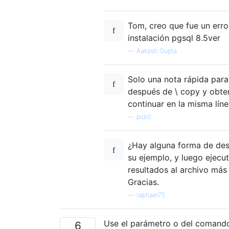
Tom, creo que fue un error
instalación pgsql 8.5ver
—
Aakash Gupta
Solo una nota rápida para
después de \ copy y obte
continuar en la misma líne
—
pidió
¿Hay alguna forma de des
su ejemplo, y luego ejecut
resultados al archivo más 
Gracias.
—
raphael75
Use el parámetro o del comando
6