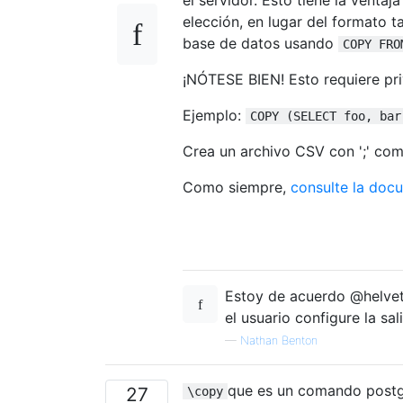
elección, en lugar del formato t
base de datos usando
COPY FRO
¡NÓTESE BIEN! Esto requiere pri
Ejemplo:
COPY (SELECT foo, bar
Crea un archivo CSV con ';' co
Como siempre,
consulte la doc
Estoy de acuerdo @helvet
el usuario configure la s
—
Nathan Benton
que es un comando postgr
27
\copy