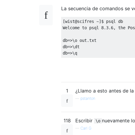
La secuencia de comandos se ve
[
wist
@
scifres 
~]$
 psql db
Welcome 
to
 psql 
8.3.6
,
 the Pos
db
=>\
o out
.
txt
db
=>\
dt
db
=>\
q
1
¿Llamo a esto antes de la 
—
pstanton
118
Escribir
nuevamente lo
\o
—
Carl G