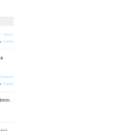
—
Yavuz
fuente
ra
Stephen
fuente
dmin.
csv'