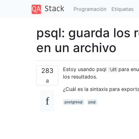
Programación
Etiquetas
psql: guarda los
en un archivo
Estoy usando psql
para enu
283
\dt
los resultados.
¿Cuál es la sintaxis para expor
postgresql
psql