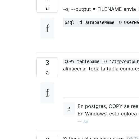
-o, --output = FILENAME envía lo
psql 
-
d DatabaseName 
-
U UserNa
3
COPY tablename TO '/tmp/output
almacenar toda la tabla como c
En postgres, COPY se ree
En Windows, esto coloca e
—
Jan
Si tienes el siguiente error
ufgt