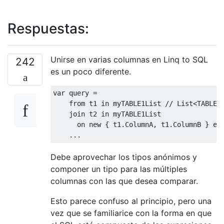
Respuestas:
Unirse en varias columnas en Linq to SQL
242
es un poco diferente.
var
 query 
=
from
 t1 
in
 myTABLE1List 
// List<TABLE_
join
 t2 
in
 myTABLE1List
      on 
new
{
 t1
.
ColumnA
,
 t1
.
ColumnB
}
 eq
...
Debe aprovechar los tipos anónimos y
componer un tipo para las múltiples
columnas con las que desea comparar.
Esto parece confuso al principio, pero una
vez que se familiarice con la forma en que