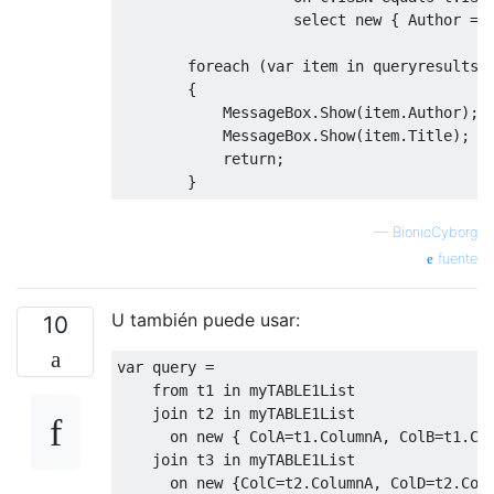
select
new
{
Author
=
 
foreach
(
var
 item 
in
 queryresults
)
{
MessageBox
.
Show
(
item
.
Author
);
MessageBox
.
Show
(
item
.
Title
);
return
;
}
—
BionicCyborg
fuente
U también puede usar:
10
var
 query 
=
from
 t1 
in
 myTABLE1List 

join
 t2 
in
 myTABLE1List

      on 
new
{
ColA
=
t1
.
ColumnA
,
ColB
=
t1
.
Co
join
 t3 
in
 myTABLE1List

      on 
new
{
ColC
=
t2
.
ColumnA
,
ColD
=
t2
.
Col