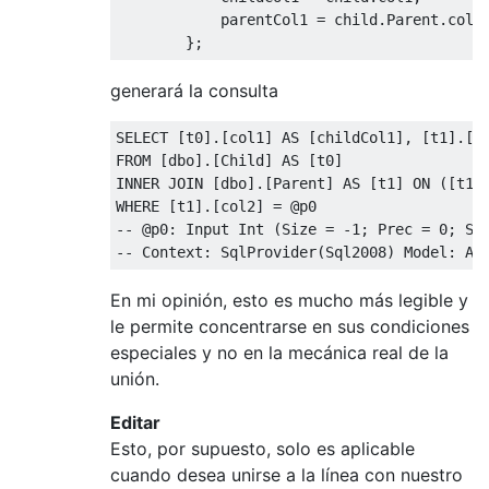
            parentCol1 
=
 child
.
Parent
.
col1
};
generará la consulta
SELECT 
[
t0
].[
col1
]
 AS 
[
childCol1
],
[
t1
].[
c
FROM 
[
dbo
].[
Child
]
 AS 
[
t0
]
INNER JOIN 
[
dbo
].[
Parent
]
 AS 
[
t1
]
 ON 
([
t1
]
WHERE 
[
t1
].[
col2
]
=
@p0
--
@p0
:
Input
Int
(
Size
=
-
1
;
Prec
=
0
;
Sc
--
Context
:
SqlProvider
(
Sql2008
)
Model
:
At
En mi opinión, esto es mucho más legible y
le permite concentrarse en sus condiciones
especiales y no en la mecánica real de la
unión.
Editar
Esto, por supuesto, solo es aplicable
cuando desea unirse a la línea con nuestro