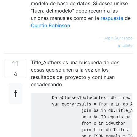
modelo de base de datos. Si desea unirse
"fuera del modelo" debe recurrir a las
uniones manuales como en la
respuesta
de
Quintin Robinson
—
Albin Sunnanbo
fuente
Title_Authors es una búsqueda de dos
11
cosas que se unen a la vez en los
resultados del proyecto y continúan
encadenando
DataClasses1DataContext
 db 
=
new
D
var
 queryresults 
=
from
 a 
in
 db
.
Au
join
 ba 
in
 db
.
Title_Au
                    on a
.
Au_ID
 equals ba
.
A
from
 c 
in
 idAuthor
join
 t 
in
 db
.
Titles
                    on c
.
ISBN equals t
.
ISB