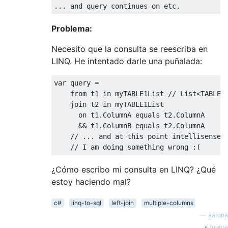
...
 and query continues on etc
.
Problema:
Necesito que la consulta se reescriba en
LINQ. He intentado darle una puñalada:
var
 query 
=
from
 t1 
in
 myTABLE1List 
// List<TABLE_
join
 t2 
in
 myTABLE1List
      on t1
.
ColumnA
 equals t2
.
ColumnA
&&
 t1
.
ColumnB
 equals t2
.
ColumnA
// ... and at this point intellisense 
// I am doing something wrong :(
¿Cómo escribo mi consulta en LINQ? ¿Qué
estoy haciendo mal?
c#
linq-to-sql
left-join
multiple-columns
—
aarona
fuente