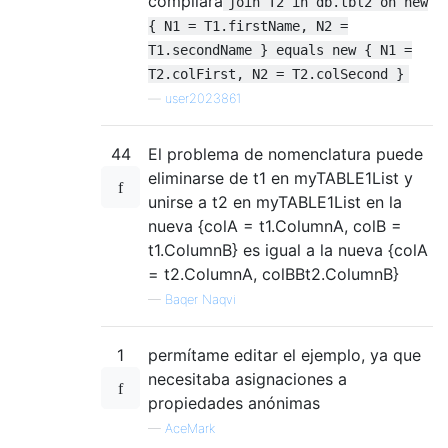
compilará
join T2 in db.tbl2 on new
{ N1 = T1.firstName, N2 =
T1.secondName } equals new { N1 =
T2.colFirst, N2 = T2.colSecond }
—
user2023861
44
El problema de nomenclatura puede
eliminarse de t1 en myTABLE1List y
unirse a t2 en myTABLE1List en la
nueva {colA = t1.ColumnA, colB =
t1.ColumnB} es igual a la nueva {colA
= t2.ColumnA, colBBt2.ColumnB}
—
Baqer Naqvi
1
permítame editar el ejemplo, ya que
necesitaba asignaciones a
propiedades anónimas
—
AceMark