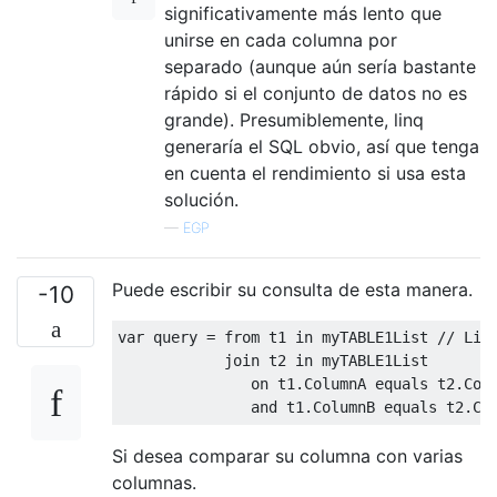
significativamente más lento que
unirse en cada columna por
separado (aunque aún sería bastante
rápido si el conjunto de datos no es
grande). Presumiblemente, linq
generaría el SQL obvio, así que tenga
en cuenta el rendimiento si usa esta
solución.
—
EGP
Puede escribir su consulta de esta manera.
-10
var
 query 
=
from
 t1 
in
 myTABLE1List 
// Lis
join
 t2 
in
 myTABLE1List

               on t1
.
ColumnA
 equals t2
.
Col
               and t1
.
ColumnB
 equals t2
.
Co
Si desea comparar su columna con varias
columnas.