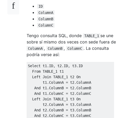
ID
ColumnA
ColumnB
ColumnC
Tengo consulta SQL, donde
se une
TABLE_1
sobre sí mismo dos veces con sede fuera de
,
,
. La consulta
ColumnA
ColumnB
ColumnC
podría verse así:
Select
 t1
.
ID
,
 t2
.
ID
,
 t3
.
ID
From
 TABLE_1 t1
Left
Join
 TABLE_1 t2 
On
       t1
.
ColumnA
=
 t2
.
ColumnA
And
 t1
.
ColumnB
=
 t2
.
ColumnB
And
 t1
.
ColumnC
=
 t2
.
ColumnC
Left
Join
 TABLE_1 t3 
On
       t2
.
ColumnA
=
 t3
.
ColumnA
And
 t2
.
ColumnB
=
 t3
.
ColumnB
And
 t2
.
ColumnC
=
 t3
.
ColumnC