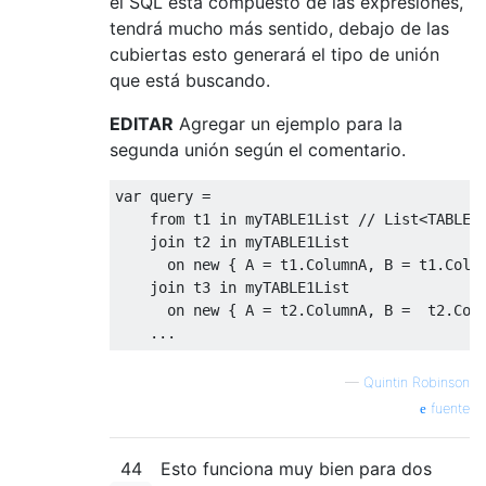
el SQL está compuesto de las expresiones,
tendrá mucho más sentido, debajo de las
cubiertas esto generará el tipo de unión
que está buscando.
EDITAR
Agregar un ejemplo para la
segunda unión según el comentario.
var
 query 
=
from
 t1 
in
 myTABLE1List 
// List<TABLE_
join
 t2 
in
 myTABLE1List
      on 
new
{
 A 
=
 t1
.
ColumnA
,
 B 
=
 t1
.
Colu
join
 t3 
in
 myTABLE1List
      on 
new
{
 A 
=
 t2
.
ColumnA
,
 B 
=
  t2
.
Col
...
—
Quintin Robinson
fuente
44
Esto funciona muy bien para dos