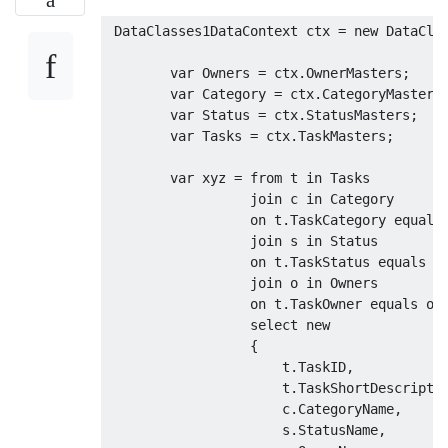
DataClasses1DataContext
 ctx 
=
new
DataCla
var
Owners
=
 ctx
.
OwnerMasters
;
var
Category
=
 ctx
.
CategoryMasters
var
Status
=
 ctx
.
StatusMasters
;
var
Tasks
=
 ctx
.
TaskMasters
;
var
 xyz 
=
from
 t 
in
Tasks
join
 c 
in
Category
                  on t
.
TaskCategory
 equals
join
 s 
in
Status
                  on t
.
TaskStatus
 equals s
join
 o 
in
Owners
                  on t
.
TaskOwner
 equals o
.
select
new
{
                      t
.
TaskID
,
                      t
.
TaskShortDescripti
                      c
.
CategoryName
,
                      s
.
StatusName
,