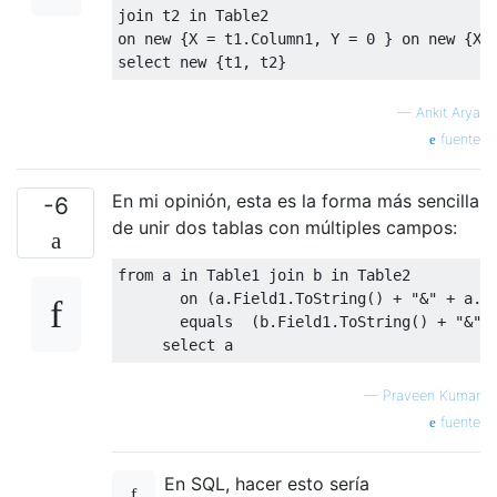
join
 t2 
in
Table2
on 
new
{
X 
=
 t1
.
Column1
,
 Y 
=
0
}
 on 
new
{
X 
select
new
{
t1
,
 t2
}
—
Ankit Arya
fuente
En mi opinión, esta es la forma más sencilla
-6
de unir dos tablas con múltiples campos:
from
 a 
in
Table1
join
 b 
in
Table2
       on 
(
a
.
Field1
.
ToString
()
+
"&"
+
 a
.
F
       equals  
(
b
.
Field1
.
ToString
()
+
"&"
select
 a
—
Praveen Kumar
fuente
En SQL, hacer esto sería