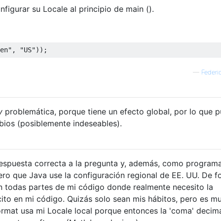
figurar su Locale al principio de main ().
en"
,
"US"
));
—
Federi
y
problemática, porque tiene un efecto global, por lo que 
ios (posiblemente indeseables).
 respuesta correcta a la pregunta y, además, como program
iero que Java use la configuración regional de EE. UU. De 
n todas partes de mi código donde realmente necesito la
ícito en mi código. Quizás solo sean mis hábitos, pero es m
ormat usa mi Locale local porque entonces la 'coma' decima