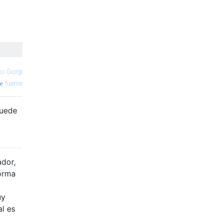
co Giorgi
fuente
puede
ador,
forma
uy
l es