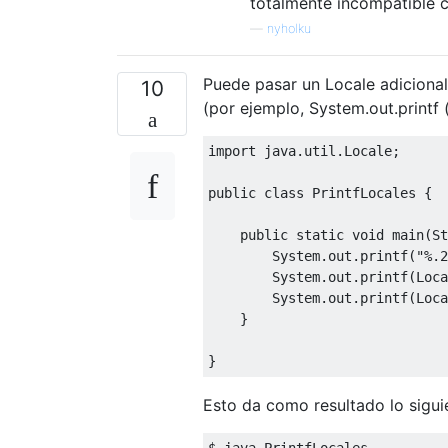
totalmente incompatible c
—
nyholku
Puede pasar un Locale adicional 
10
(por ejemplo, System.out.printf (
import
 java
.
util
.
Locale
;
public
class
PrintfLocales
{
public
static
void
 main
(
St
System
.
out
.
printf
(
"%.2
System
.
out
.
printf
(
Loca
System
.
out
.
printf
(
Loca
}
}
Esto da como resultado lo sigui
$ java 
PrintfLocales