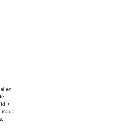
al en
de
.1d +
busque
s.