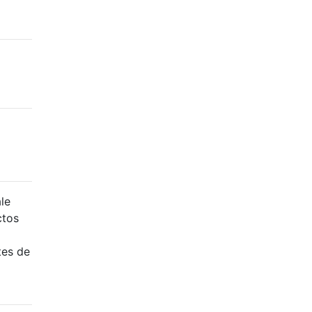
le
ctos
tes de