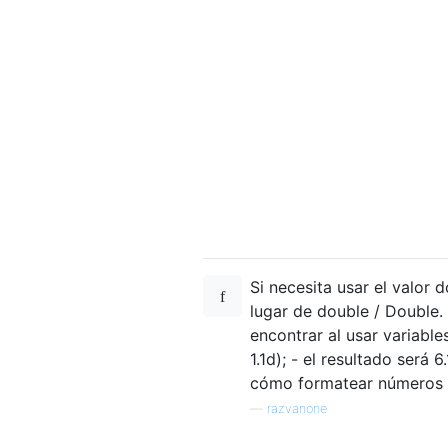
Si necesita usar el valor 
lugar de double / Double.
encontrar al usar variabl
1.1d); - el resultado ser
cómo formatear números c
—
razvanone