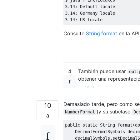
3.14
:
Default
3
,
14
:
Germany
3.14
:
 US locale
Consulte
String.format
en la API
4
También puede usar
out.
obtener una representació
—
eckes
Demasiado tarde, pero como se 
10
(y su subclase
NumberFormat
De
public
static
String
 format
(
do
DecimalFormatSymbols
 decim
    decimalSymbols
.
setDecimalS