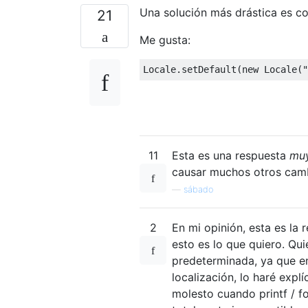
Una solución más drástica es con
21
Me gusta:
Locale
.
setDefault
(
new
Locale
(
"
11
Esta es una respuesta
mu
causar muchos otros camb
—
sábado
2
En mi opinión, esta es la
esto es lo que quiero. Qu
predeterminada, ya que e
localización, lo haré expl
molesto cuando printf / f