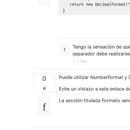
return
new
DecimalFormat
(
"
}
Tengo la sensación de qu
separador debe realizarse
—
Línea
Puede utilizar NumberFormat y 
0
Eche un vistazo a este enlace d
La sección titulada Formato sens