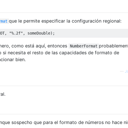
que le permite especificar la configuración regional:
rmat
OT
,
"%.2f"
,
 someDouble
);
ero, como está aquí, entonces
probablemen
NumberFormat
o si necesita el resto de las capacidades de formato de
ncionar bien.
—
J
al.
nque sospecho que para el formato de números no hace n