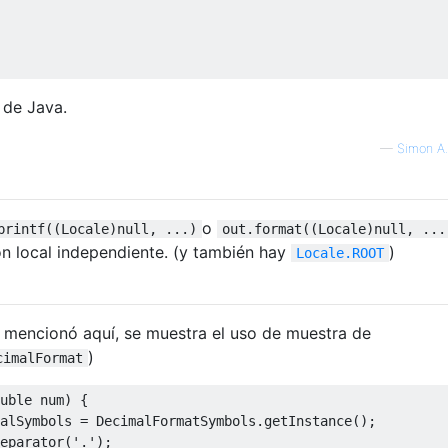
 de Java.
—
Simon A.
o
printf((Locale)null, ...)
out.format((Locale)null, ...
n local independiente. (y también hay
)
Locale.ROOT
mencionó aquí, se muestra el uso de muestra de
)
cimalFormat
uble
 num
)
{
alSymbols 
=
DecimalFormatSymbols
.
getInstance
();
eparator
(
'.'
);