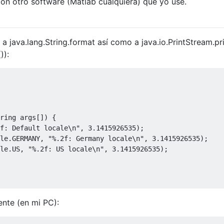
on otro software (Matlab cualquiera) que yo use.
a java.lang.String.format así como a java.io.PrintStream.pri
)):
ring
 args
[])
{
f: Default locale\n"
,
3.1415926535
);
le
.
GERMANY
,
"%.2f: Germany locale\n"
,
3.1415926535
);
le
.
US
,
"%.2f: US locale\n"
,
3.1415926535
);
ente (en mi PC):