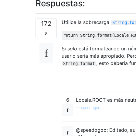
Respuestas:
Utilice la sobrecarga
172
String.fo
return
String
.
format
(
Locale
.
RO
Si
solo
está formateando un núm
usarlo sería más apropiado. Per
, esto debería fu
String.format
6
Locale.ROOT es más neutr
—
speedogoo
@speedogoo: Editado, au