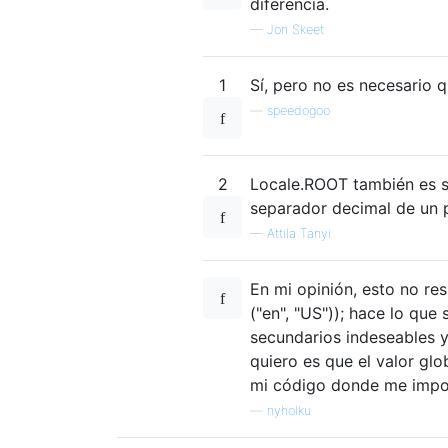
diferencia.
—
Jon Skeet
1
Sí, pero no es necesario q
—
speedogoo
2
Locale.ROOT también es s
separador decimal de un p
—
Attila Tanyi
En mi opinión, esto no re
("en", "US")); hace lo que
secundarios indeseables 
quiero es que el valor gl
mi código donde me import
—
nyholku