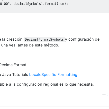
0.00"
,
 decimalSymbols
).
format
(
num
);
e la creación
y configuración del
DecimalFormatSymbols
 una vez, antes de este método.
DecimalFormat.
e Java Tutorials
LocaleSpecific Formatting
ible a la configuración regional es lo que necesita.
—
b