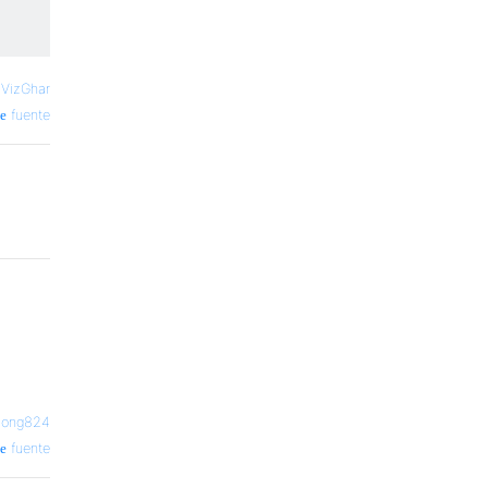
—
VizGhar
fuente
long824
fuente